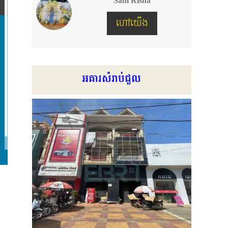
Sam Risha
ហៅយើង
អគារសំរាប់ជួល