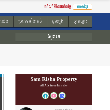
ដាក់លក់អីវ៉ាន់ឥតគិតថ្លៃ
ភាសាខ្មែរ
ងយើង
ប្រភេទទាំងអស់
ចូលក្នុង
ចុះឈ្មោះ
ស្វែងរក
Sam Risha Property
All Ads from this seller