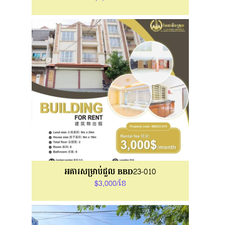
អគារសម្រាប់ជួល BBD23-010
$3,000/ខែ