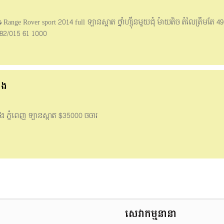
Range Rover sport 2014 full ឡានស្អាត ថ្នាំហ្ស៊ីនមួយជុំ ម៉ាយតិច តំលៃត្រឹមតែ 4
82/015 61 1000
ំង
ំង ភ្នំពេញ ឡានស្អាត $35000 ចចារ
សេវាកម្មនានា