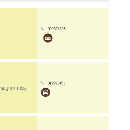
092871896
012993151
ើរការល្អអេម 100kg