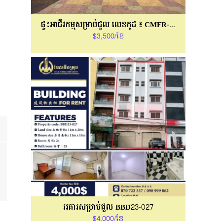
ផ្ទះអាជីវកម្មសម្រាប់ជួល លេខកូដ ៖ CMFR-606
$3,500/ខែ
អគារសម្រាប់ជួល BBD23-027
$4,000/ខែ