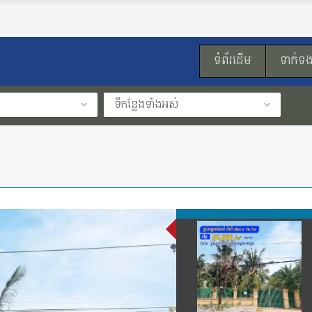
ទំព័រដើម
ទាក់ទ
ទីកន្លែងទាំងអស់