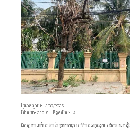
ថ្ងៃដាក់ផ្សាយ
: 13/07/2026
អីវ៉ាន់ ID
: 32018
ចំនួនមើល
:
14
ដីសម្រាប់លក់នៅតំបន់ជ្រោយចង្វា នៅតំបន់សក្ដានុពល ជិតសាលារៀន 