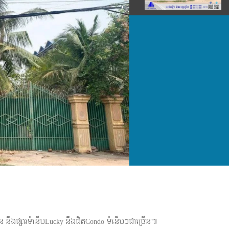
នឹងផ្សារទំនេីបLucky នឹងជិតCondo ទំនេីបៗជាច្រេីន៕