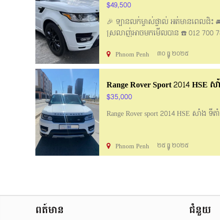
$49,500
🎉 ឡានលក់ម្ចាស់ផ្ទាល់ អត់មានពេលជិះ 🚘 
ស្រលាញ់អាចមកមើលបាន ☎️ 012 700 7
Phnom Penh
៣០ ធ្នូ ២០២៥
Range Rover Sport 2014 HSE សា
$35,000
Range Rover sport 2014 HSE សាំង ទីតា
Phnom Penh
២៥ ធ្នូ ២០២៥
ពត៍មាន
ជំនួយ