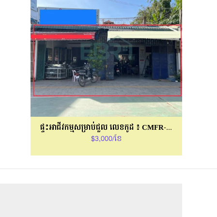
ផ្ទះអាជីវកម្មសម្រាប់ជួល លេខកូដ ៖ CMFR-603
$3,000/ខែ