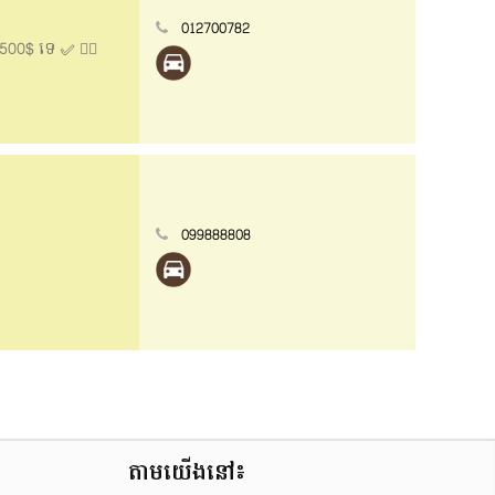
012700782
9500$ ទេ ✅ 👍🏻
099888808
តាមយើងនៅ៖