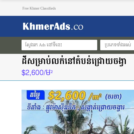
Free Khmer Classifieds
ប្រភេទទាំងអស់
ដីសម្រាប់លក់នៅតំបន់ជ្រោយចង្វា
$2,600/ម²