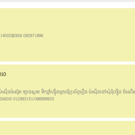
ត 14000$ចចារ 092871896
010
ុីនម៉ាស៊ូត ឡានស្អាត ទឹកថ្នាំហ្សុីនមួយជុំប្រព័ន្ធភ្លើង ម៉ាសុីននៅសុំនុំហ្សុីន ដំណ
 ចរចារបាន 012993151/086999935