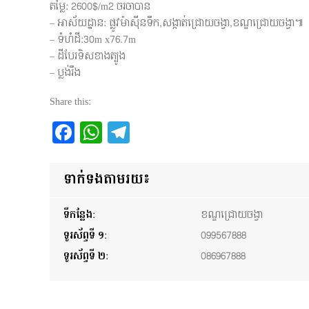
តម្លៃ: 2600$/m2 ចរចាបាន
– អាស័យដ្ឋាន: ផ្លូវម៉ាសុីនទឹក,សង្កាត់ជ្រោយចង្វា,ខណ្ឌជ្រោយចង្វា៕
– ទំហំដី:30m x76.7m
– ដីបែរទិសខាងត្បូង
– ប្លង់រឹង
Share this:
Facebook
WhatsApp
Telegram
ទាក់ទងតាមរយ៖
ទីកន្លែង:
ខណ្ឌជ្រោយចង្វា
ទូរស័ព្ទទី ១:
099567888
ទូរស័ព្ទទី ២:
086967888