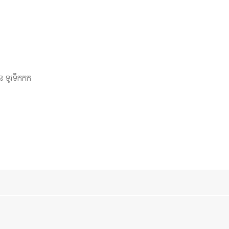
នន ទូរទឹកកក