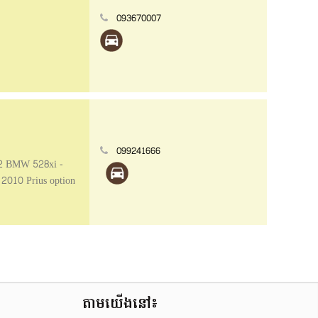
093670007
099241666
12 BMW 528xi -
 2010 Prius option
—————— ✨មាន
ន / ប្រេង
ំលស់ជាមួយឯកសារ
តាមយើងនៅ៖