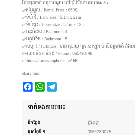
វីឡាកូនកាត់ សម្រាប់ជួល នៅបុរី វ៉ារីណា គម្រោង(3)
✅តម្លៃជួល / Rental Price : 650$
✅ទំហំដី / Land size : 5.1m x 21m
✅ទំហំផ្ទះ / House size : 5.1m x 12m
✅បន្ទប់គេង / Bedroom : 4
✅បន្ទប់ទឹក / Bathroom : 5
✅សម្ភារះ / furniture : មាន តុបាយ គ្រែ សាឡុង ម៉ាស៊ីនត្រជាក់ វាំង
👉លេខទំនាក់ទំនង / Phone : 085493148
👉https://t.me/samphorsmon168
Share this:
Facebook
WhatsApp
Telegram
ទាក់ទងតាមរយ៖
ទីកន្លែង:
ភ្នំពេញ
ទូរស័ព្ទទី ១:
0965230075