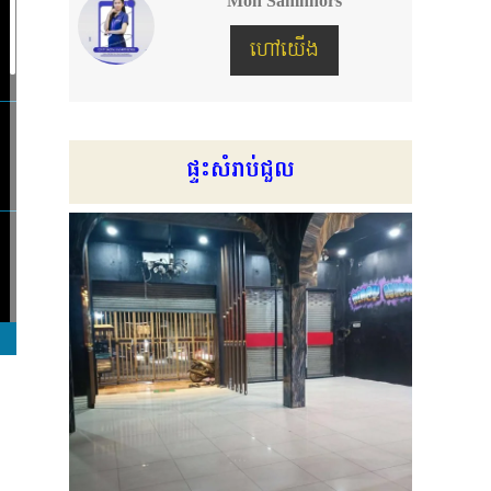
Mon Samhhors
ហៅយើង
ផ្ទះសំរាប់ជួល