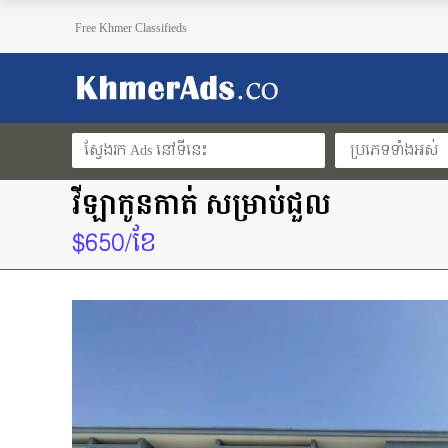
Free Khmer Classifieds
ប្រភេទទាំងអស់
វីឡាកូនកាត់ សម្រាប់ជួល
$650/ខែ