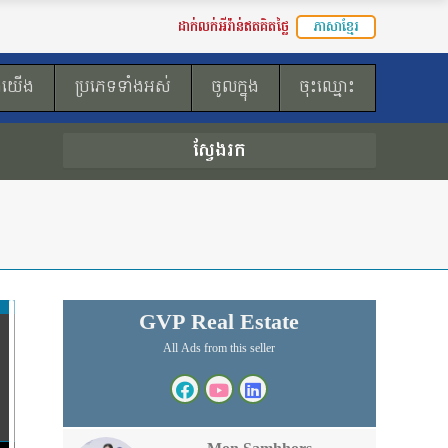
ដាក់លក់អីវ៉ាន់ឥតគិតថ្លៃ
ភាសាខ្មែរ
ងយើង
ប្រភេទទាំងអស់
ចូលក្នុង
ចុះឈ្មោះ
ស្វែងរក
GVP Real Estate
All Ads from this seller