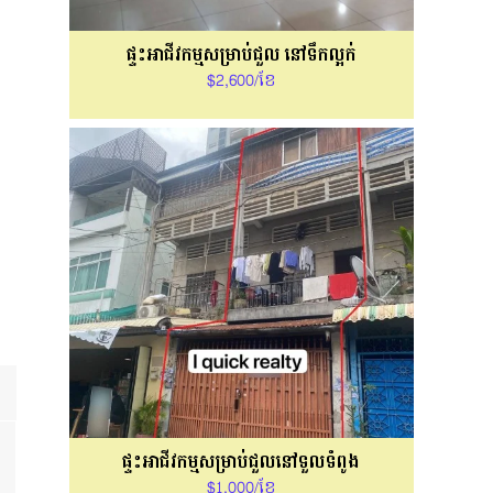
ផ្ទះអាជីវកម្មសម្រាប់ជួល នៅទឹកល្អក់
$2,600/ខែ
ផ្ទះអាជីវកម្មសម្រាប់ជួលនៅទួលទំពូង
$1,000/ខែ