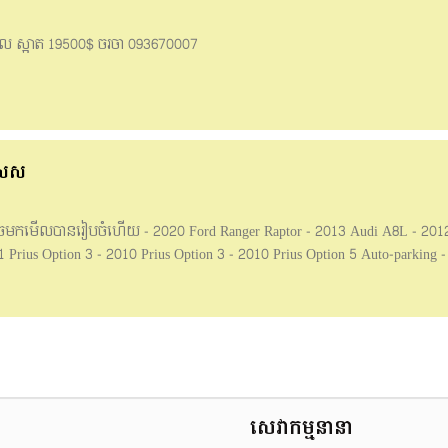
មូល ស្អាត 19500$ ចរចា 093670007
ិសេស
 អាចមកមើលបានរៀបចំហើយ - 2020 Ford Ranger Raptor - 2013 Audi A8L - 20
Prius Option 3 - 2010 Prius Option 3 - 2010 Prius Option 5 Auto-parking -
alf Full - 2005 LEXUS RX 330 Half Full ប៉ុង 1 ————————————
/ អាគុយ / ABS / ប្រពន្ធភ្លើង / ជើងក្រោម 🎁 Free : កំរាលជើង VIP / ប្រេងម៉ាសុី
សំបកកង់ថ្មី / ស្លាកលេខធម្មតា —————————————————— ✅មានសេវាបង់រ
6 / 069 876 888
សេវាកម្មនានា