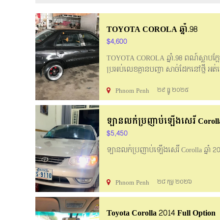
TOYOTA COROLA ឆ្នាំ.98
$4,600
TOYOTA COROLA ឆ្នាំ.98 ពណ៍ស្លាបក្អ
ប្រអប់លេខគ្មានបញ្ហា សាច់ដែកនៅថ្មី អត់ច្
Phnom Penh
២៩ ធ្នូ ២០២៥
ឡានលក់ប្រញាប់ឡើងសេរី Corolla ឆ
$5,450
ឡានលក់ប្រញាប់ឡើងសេរី Corolla ឆ្នាំ 2
Phnom Penh
២៨ កុម្ភ ២០២៦
Toyota Corolla 2014 Full Option