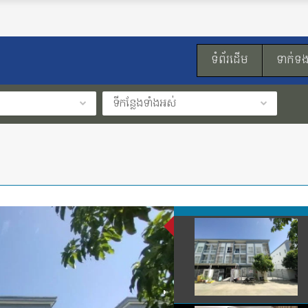
ទំព័រដើម
ទាក់ទ
ទីកន្លែងទាំងអស់