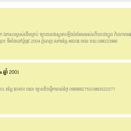
ែក ឯកសារម្ចាស់ដើមគ្រប់ ឡានលេងស្អាតឡើងម៉ាអែមអស់ហើយបងប្អូន ភិនភាគអត់ប
រេះ ទីតាំងនៅម្តុំផ្លូវ.2004 ភ្នំពេញ លក់តម្លៃ.4600$ ចចារ ខល.098333966
្នាំ 2001
001 តម្លៃ $5450 ចរចា ឡានជិះធ្វើការរាល់ថ្ងៃ 0966662750/0883522277