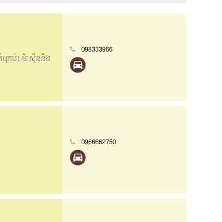
098333966
ុកប៉ះ ម៉ាសុីននឹង
0966662750