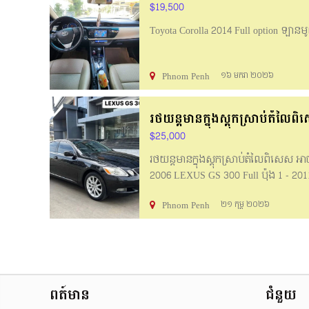
$19,500
Toyota Corolla 2014 Full option ឡាន
Phnom Penh
១៦ មករា ២០២៦
រថយន្ដមានក្នុងស្តុកស្រាប់តំលៃព
$25,000
រថយន្ដមានក្នុងស្តុកស្រាប់តំលៃពិសេស
2006 LEXUS GS 300 Full ប៉ុង 1 - 2011 
3 សូឡា - 2008 Prius Touring H
Phnom Penh
២១ កុម្ភ ២០២៦
ធានារយៈពេល 1 ខែ : ម៉ាសុីន / ប្រអប់លេខ 
ប្រអប់លេខ / តំរង / ផ្លឹតទឹក / 
ងាយៗ ចូលរួមចាប់ពី 20% ☎️ 099 241 66
ពត៍មាន
ជំនួយ