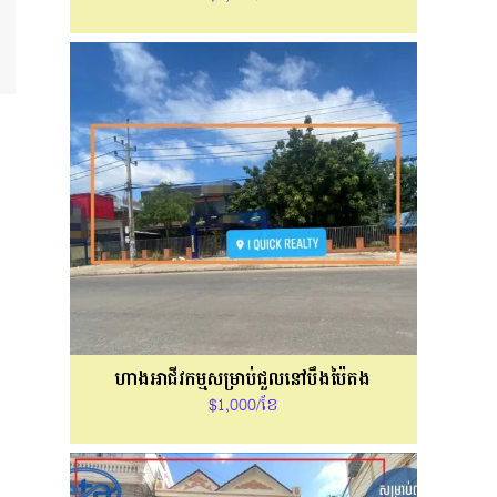
ហាងអាជីវកម្មសម្រាប់ជួលនៅបឹងប៉ៃតង
$1,000/ខែ