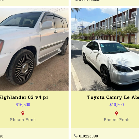
Highlander 03 v4 p1
Toyota Camry Le Abs
$16,500
$10,500
Phnom Penh
Phnom Penh
86
010226080