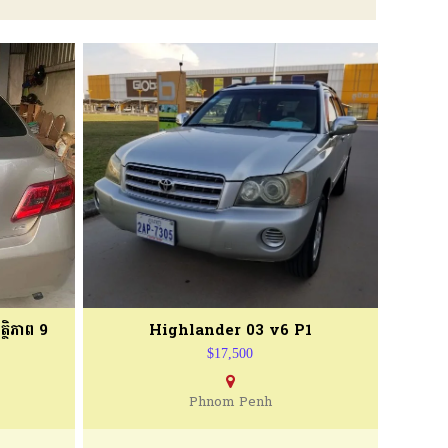
ថិភាព 9
Highlander 03 v6 P1
$17,500
Phnom Penh