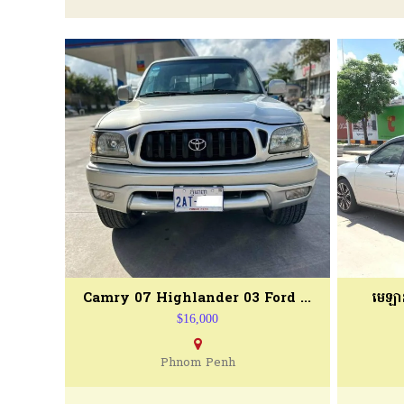
Camry 07 Highlander 03 Ford 13 - Cheap Cars
មេឡា
$16,000
Phnom Penh