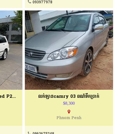
093977978
High Lander 03 V6 limited P2 Full
លក់ឡានcamry 03 ពណ៍ទឹកប្រាក់
$8,300
Phnom Penh
0963675248