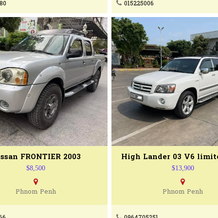
80
015225006
ssan FRONTIER 2003
$8,500
$13,900
Phnom Penh
Phnom Penh
66
0964705251