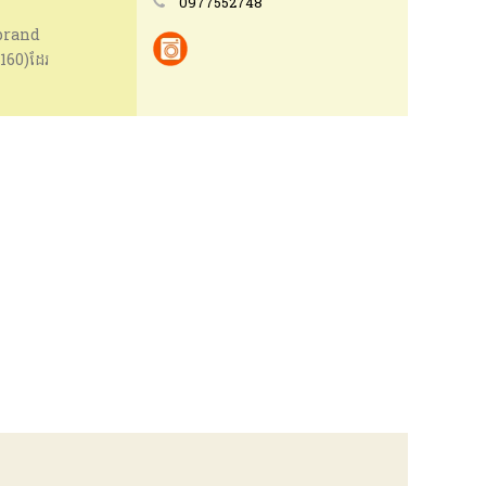
0977552748
ាbrand
160)ដែរ
ងអស់នេះអាចបំពាក់
elegram) Channel
នអតិថិជននូវតម្លៃ