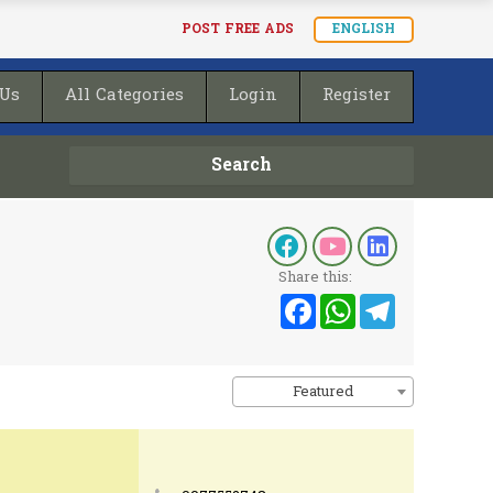
POST FREE ADS
ENGLISH
 Us
All Categories
Login
Register
Search
Share this:
Facebook
WhatsA
Teleg
Featured