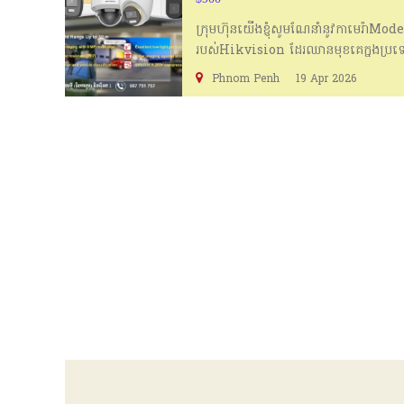
ក្រុមហ៊ុនយើងខ្ញុំសូមណែនាំនូវកាមេ
របស់Hikvision ដែរឈានមុខគេក្នុងប្រទ
មាន2.8MM, 3.6MM & 6MM lens។ចម្ងាយ
Phnom Penh
19 Apr 2026
តាមផ្ទះក្រុមហ៊ុន សណ្ធាគារ រោងចក្រ រ
Telegram: https://t.me/daikusensokk
ពិសេស👍👍🎉 📍 ក្បែរឃ្លាំងរំសេវថ្ម