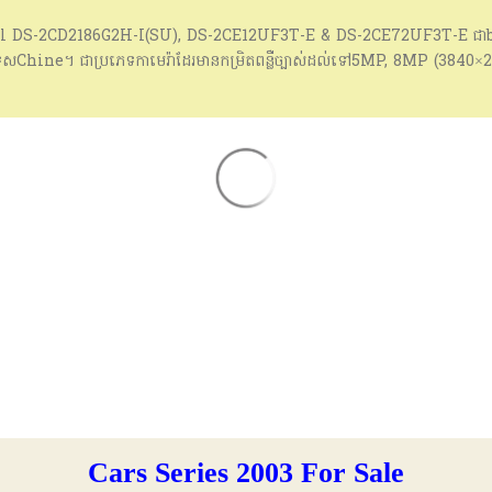
រ៉ាModel DS-2CD2186G2H-I(SU), DS-2CE12UF3T-E & DS-2CE72UF3T-E ជ
េសChine។ ជាប្រភេទកាមេរ៉ាដែរមានកម្រិតពន្លឺច្បាស់ដល់ទៅ5MP, 8MP (3840×2
IR រហូតដល់40 m សម្រាប់ខ្សែរNetwork រឺភ្ជាប់ជាមួយWiFi។ Models ទាំ
ីសត និង សំណង់អាគារនានា។ ☎️ពត៍មានបន្ថែមសូមទំនាក់ទំនង 📞 087 751 757 (T
k 💥បញ្ចាក់: សម្រាប់អតិថិជនដែលមានតម្រូវយកលក់បន្ត ខាងក្រុមហ៊ុននឹងលក់ជូ
ី (សែនសុខ) ជិតអ៊ីអន 2 #Cambodia #Hikvision #Camera
Cars Series 2003 For Sale