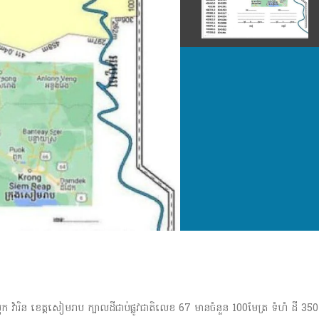
ារិន ខេត្តសៀមរាប ក្បាលដីជាប់ផ្លូវជាតិលេខ 67 មានចំនួន 100មែត្រ ទំហំ ដី 350