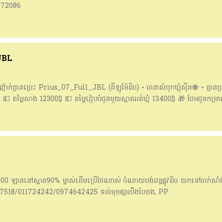
272086
_JBL
៉ាក់គ្មានច្រេះ Prius_07_Full_JBL (គីឡូម៉ៃតិច) • ធានាសំបុកឃ្មុំស៊ីន🐝 • គ្មានប្រវ
កស៊ីន 💵 តម្លៃសាង 12300$ 💵 តម្លៃរៀបចំជូនមួយស្អាតអត់ឃ្មុំ 13400$ 🎁 ថែមជូនកម
 077301111 (Cellcard) 📲 067301111 (Metfone) 📲 098555151 (Smart
ឡាននៅស្អាត90% ម្ចាស់ដើមប្រើថែណាស់ ចំណាយបង់ពន្ធផ្លូវតិច យកទៅចាក់សាំងជ
57518/011724242/0974642425 ទល់មុខផ្សារបឹងបៃតង, PP