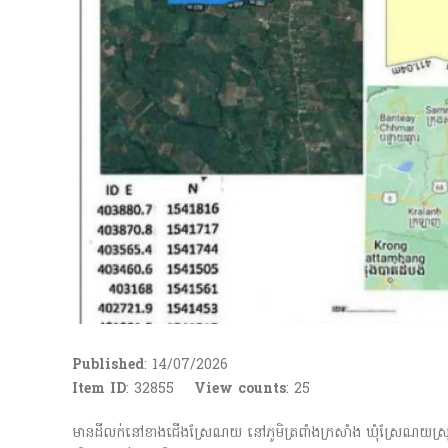
Published
: 14/07/2026
Item ID
: 32855
View counts
:
25
មានដីលក់នៅខាងជើងស្រែណយ នៅភូមិត្រពាំងក្រសាំង ឃុំស្រែណយស្រុក វ៉