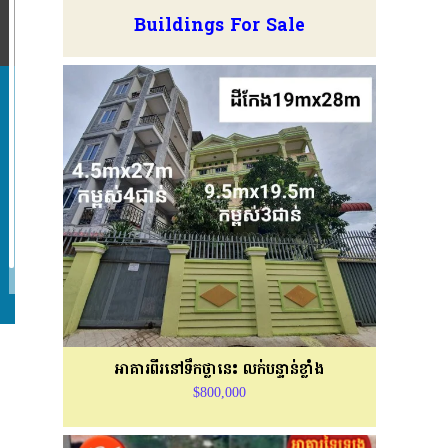
Buildings For Sale
អាគារពីរនៅទឹកថ្លានេះ លក់បន្ទាន់ខ្លាំង
$800,000