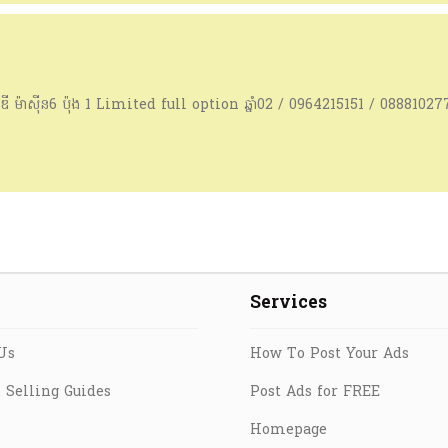
 ម៉ាសុីន6 ប៉ុង 1 Limited full option ឆ្នាំ02 / 0964215151 / 088810277
Services
Us
How To Post Your Ads
 Selling Guides
Post Ads for FREE
Homepage