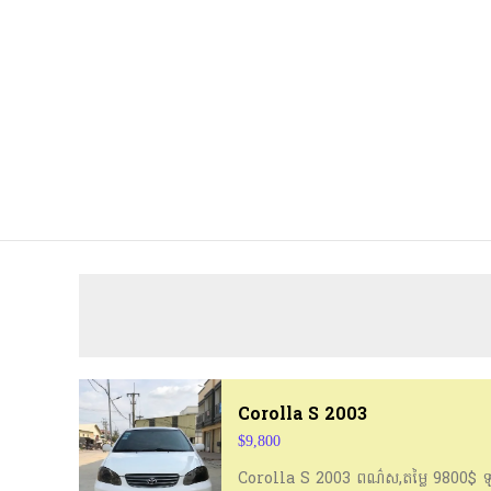
Corolla S 2003
$9,800
Corolla S 2003​ ពណ៌ស​,​តម្លៃ​ 9800$​ ឡានស