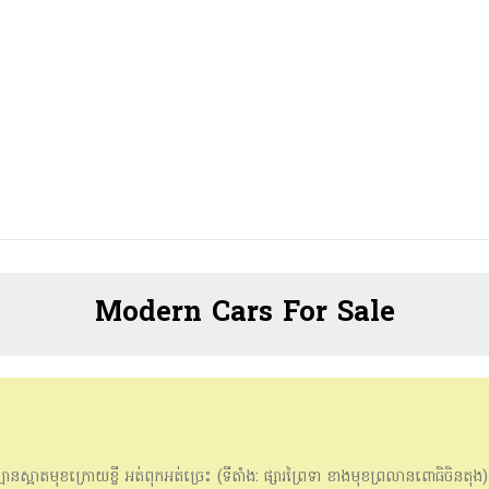
Modern Cars For Sale
្អាតមុខក្រោយខ្ចី​ អត់ពុកអត់ច្រេះ (ទីតាំង​:​ ផ្សារព្រៃទា ខាងមុខព្រលានពោធិចិនតុង​