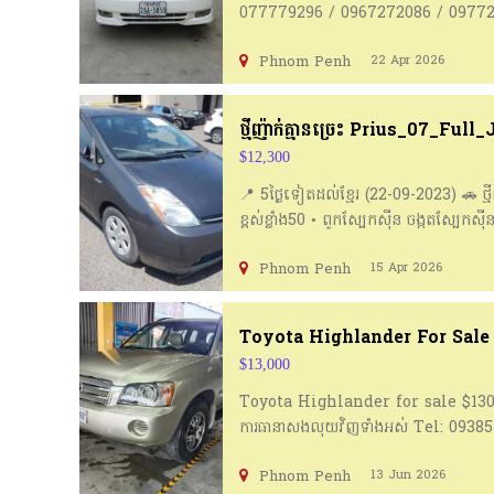
077779296​ /​ 0967272086​ /​ 0977
Phnom Penh
22 Apr 2026
ថ្មីញ៉ាក់គ្មានច្រេះ Prius_07_Full
$12,300
📍 5ថ្ងៃទៀតដល់ខ្មែរ (22-09-2023) 🚗 ថ្មីញ
ខ្ពស់ខ្លាំង50 • ពូកស្បែកស៊ីន ចង្កូតស្បែ
ពេញ និង ថែមស្លាកលេខ+ឆៀក(100$) 📲
Phnom Penh
15 Apr 2026
Toyota Highlander For Sale
$13,000
Toyota Highlander for sale $13000 
ការធានាសងលុយវិញទាំងអស់ Tel: 0938
Phnom Penh
13 Jun 2026