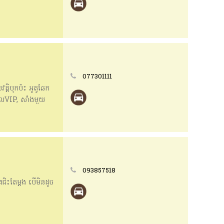
077301111
ត្តិបុកប៉ះ អូតូឆែក
្រាលVIP, សាំងមួយ
) មានតេលេក្រាម
093857518
ិះតែម្តង បើមិនដូច