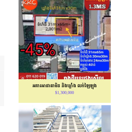
អគារអាផាតាមិន និងឃ្លាំង លក់ឡៃឡុង
$1,300,000