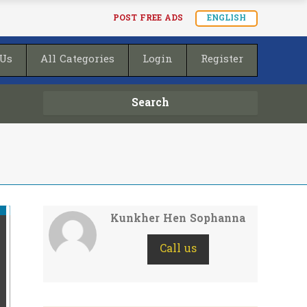
POST FREE ADS
ENGLISH
 Us
All Categories
Login
Register
Search
Kunkher Hen Sophanna
Call us