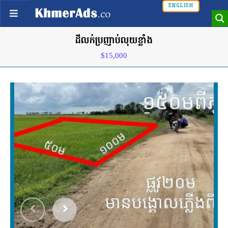
ENGLISH
ដីលក់ប្រញាប់លុយខ្លាំង
$15,000