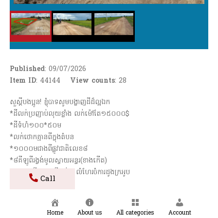
Published
: 09/07/2026
Item ID
: 44144
View counts
:
28
សួស្តីបងប្អូន! ខ្ញុំបាទសូមបង្ហាញដីដ៏ល្អឯក
*ដីលក់ប្រញាប់លុយខ្លាំង លក់ម៉ៅតែ១៥០០០$
*ដីទំហំ១០០*៥០ម
*លក់ថោកគ្មានពីក្នុងតំបន
*១០០០មជាងពីផ្លូវជាតិលេខ៨
*៨គីឡូពីរង្វង់មូលស្វាយអន្ទរ(ខាងកើត)
*១៥០មពីផ្ទះគេ ដីជាប់ផ្ទះលំហែរចំការដូងក្រអូប
Call
*ប្លង់រឹងស្របច្បាប់១០០%
*ដីខ្នាតសាងសង់លំនៅឋាន ឬផ្ទះត្រចៀកកាំ
*ផ្លូវខ្សាច់សរ២០មអមដោយបង្គោលភ្លើង
Home
About us
All categories
Account