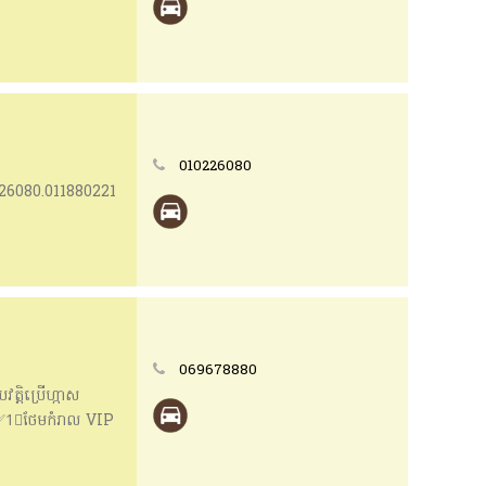
010226080
0226080.011880221
069678880
្តិប្រើហ្កាស
0$ ✅1⃣ថែមកំរាល VIP
៏បង់បានឯកសារងាយៗ
 678 880/ 089 886