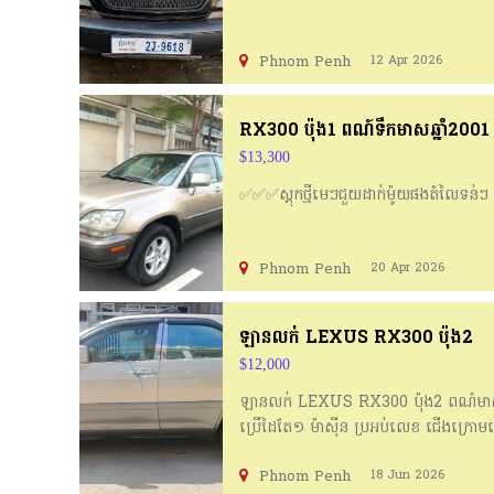
Phnom Penh
12 Apr 2026
RX300 ប៉ុង1 ពណ៍ទឹកមាសឆ្នាំ2001
$13,300
✅✅✅ស្តុកថ្មីមេៗជួយដាក់ម៉ូយផងតំលៃទន
Phnom Penh
20 Apr 2026
ឡានលក់ LEXUS RX300 ប៉ុង2
$12,000
ឡានលក់ LEXUS RX300 ប៉ុង2 ពណ៌មាស ស្ល
ប្រើដៃតែ១ ម៉ាសុីន ប្រអប់លេខ ជើងក្រោមន
✅2⃣ថែម ប្តូប្រេងម៉ាសុីន ✅3⃣ថែមទទឹក
Phnom Penh
18 Jun 2026
🔈ភាពស្មោះត្រង់នឹងគុណភាពជាចម្បង មា