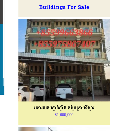
Buildings For Sale
អគារលក់បន្ទាន់ខ្លាំង តម្លៃក្រោមទីផ្សារ
$1,600,000