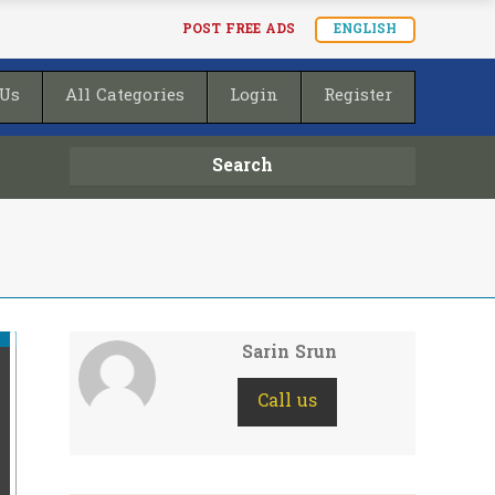
POST FREE ADS
ENGLISH
 Us
All Categories
Login
Register
Search
Sarin Srun
Call us