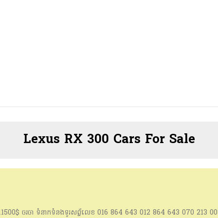
Lexus RX 300 Cars For Sale
 11500$ ចរចា ទំនាកទំនងទូរសព្ទ័លេខ 016 864 643 012 864 643 070 213 0