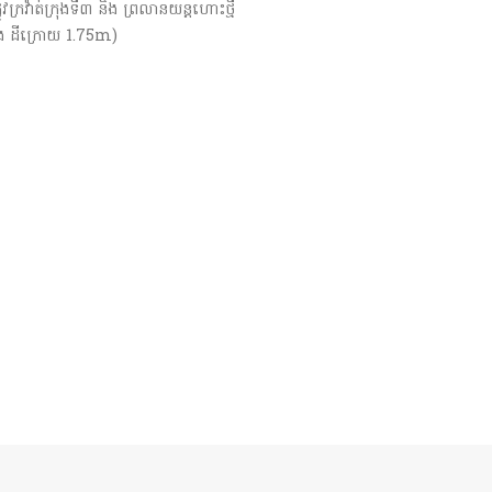
ូវក្រវ៉ាត់ក្រុងទី៣ និង ព្រលានយន្តហោះថ្មី
ង ដីក្រោយ 1.75m)