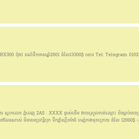
់ៗ RX300 ប៉ុង1 ពណ៍ទឹកមាសឆ្នាំ2001 តំលៃ13300$ ចរចារ Tel: Telegram 01
ាកលេខ ភ្នំពេញ 2AS : XXXX ម្ចាស់ដើម ងាយស្រួលកាត់ឈ្មោះ មិនធ្លាប់មានប្រវត
ៅអែមណាស់ មិនមានប្រវត្តិបុក ទឹកថ្នាំស្យុីនម៉ាជំ បាញ់កាងមុខក្រោយ តំលៃ 1200
 ✅5⃣កង់ថ្មី ធានាម៉ាប្រើបាន ✅6⃣ទឹកCooling system 🔈រំលោះ100%(0%ដើម)ក
ននៅ គីម ហាប់ នាំឡានពី 🇺🇸✈🇺🇸 🚓🚑🚐 តេលេក្រាម 069 678 880/ 068