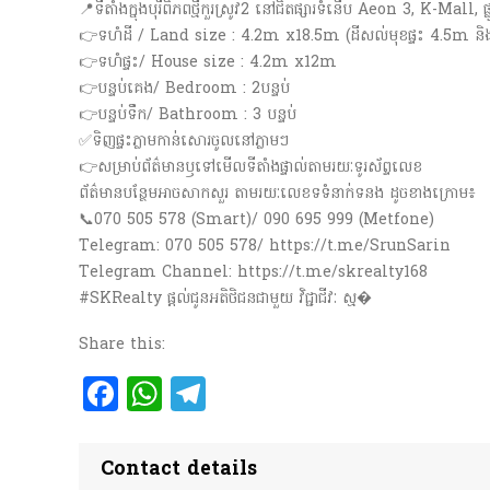
📍ទីតាំងក្នុងបុរីពិភពថ្មីកួរស្រូវ2 នៅជិតផ្សារទំនើប Aeon 3, K-Mall, ផ្ល
👉ទហំដី / Land size : 4.2m x18.5m (ដីសល់មុខផ្ទះ 4.5m និ
👉ទហំផ្ទះ/ House size : 4.2m x12m
👉បន្ទប់គេង/ Bedroom : 2បន្ទប់
👉បន្ទប់ទឹក/ Bathroom : 3 បន្ទប់
✅ទិញផ្ទះភ្លាមកាន់សោរចូលនៅភ្លាមៗ
👉សម្រាប់ព័ត៌មានឫទៅមេីលទីតាំងផ្ទាល់តាមរយៈទូរស័ព្ទលេខ
ព័ត៌មានបន្ថែមអាចសាកសួរ តាមរយៈលេខទទំនាក់ទនង ដូចខាងក្រោម៖
📞070 505 578 (Smart)/ 090 695 999 (Metfone)
Telegram: 070 505 578/ https://t.me/SrunSarin
Telegram Channel: https://t.me/skrealty168
#SKRealty ផ្តល់ជូនអតិថិជនជាមួយ វិជ្ជាជីវៈ ស្ម�
Share this:
Facebook
WhatsApp
Telegram
Contact details