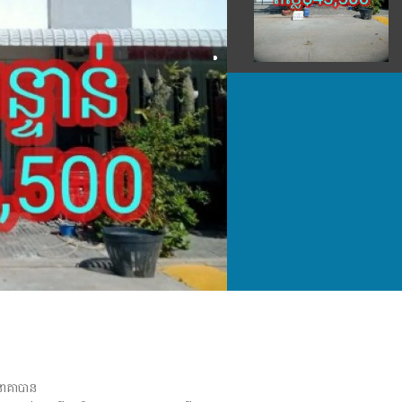
នាគាបាន