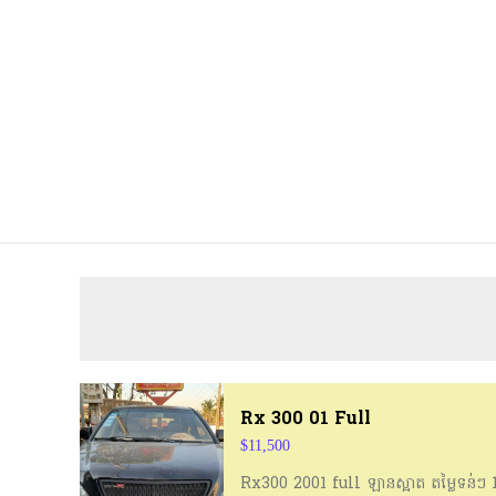
Rx 300 01 Full
$11,500
Rx300 2001 full ឡានស្អាត តម្លៃទន់ៗ