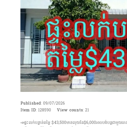
Published
: 09/07/2026
Item ID
: 128590
View counts
:
21
📣ផ្ទះលក់បន្ទាន់តម្លៃ $43,500មានលុយតែ$6,000អាចបង់បន្ដជាមួយធា