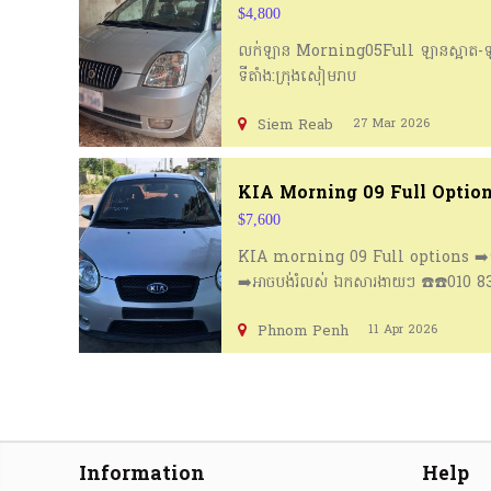
$4,800
លក់ឡាន Morning05Full ឡានស្អាត-ឡានជិះ
ទីតាំង:ក្រុងសៀមរាប
Siem Reab
27 Mar 2026
KIA Morning 09 Full Optio
$7,600
KIA morning 09 Full options ➡️ឡានស្
➡️អាចបង់រំលស់ ឯកសារងាយៗ ☎️☎️010 83
Phnom Penh
11 Apr 2026
Information
Help