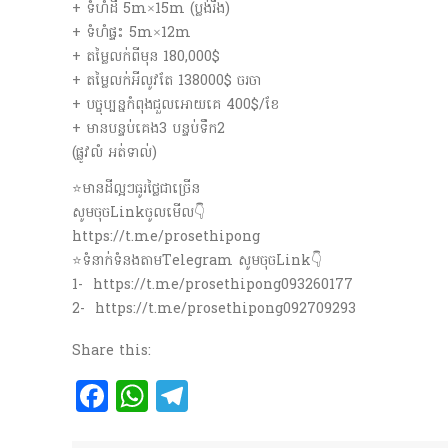
+ ទំហំដី 5m×15m (ប្លង់រឹង)
+ ទំហំផ្ទះ 5m×12m
+ តម្លៃលក់ពីមុន 180,000$
+ តម្លៃលក់អីលូវតែ 138000$ ចរចា
+ បច្ចុប្បន្នកំពុងជួលអោយគេ 400$/ខែ
+ មានបន្ទប់គេង3 បន្ទប់ទឹក2
(ផ្លូវលំ អត់ទាល់)
⭐️មានដីល្អៗធូរថ្លៃជាច្រើន
សូមចុចLinkចូលមើល👇
https://t.me/prosethipong
⭐️ទំនាក់ទំនងតាមTelegram សូមចុចLink👇
1- https://t.me/prosethipong093260177
2- https://t.me/prosethipong092709293
Share this:
Facebook
WhatsApp
Telegram