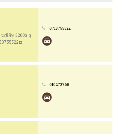
0713755522
ោម នៅអ៊ែម 3200$ ធូ
963755522☎️
010272765