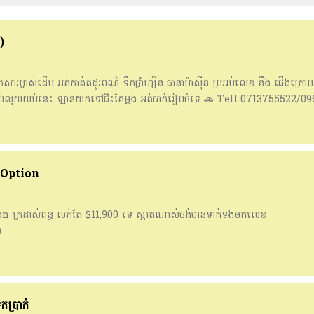
)
ារម្ចាស់ដើម អត់កាត់តដូរពណ៌ ទឹកថ្នាំហ្សុីន ធានាម៉ាសុីន ប្រអប់លេខ នឹង ជើងក្រ
ប់លុយយប់នេះ ឡានយកទៅជិះតែម្តង អត់បាក់រៀបចំទេ 🚗 Tell:0713755522/0
 Option
 ក្រដាស់ពន្ធ​ លក់តែ​ $11,900 ទេ​ ស្អាតណាស់ចង់បានទាក់ទងមកលេខ​
)
ប្រាក់