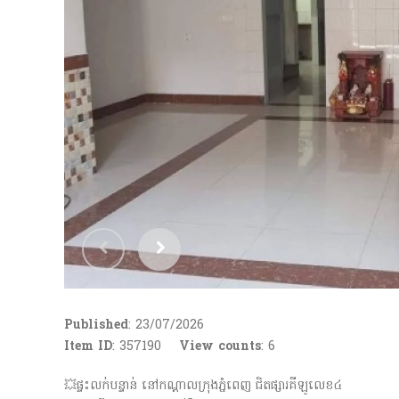
Published
: 23/07/2026
Item ID
: 357190
View counts
:
6
💥ផ្ទះលក់បន្ទាន់ នៅកណ្តាលក្រុងភ្នំពេញ ជិតផ្សារគីឡូលេខ៤