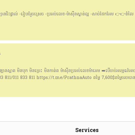
ផ្ទាល់ -រៀបចំរួចស្រេច -ប្រអប់លេខ-ម៉ាសុីនស្ងាត់ល្អ -សាច់ដែកអែម 👉👉តំលៃ
n
អាត មិនបុក មិនច្រេះ មិនកាត់ត ម៉ាស៊ីនប្រអប់លេខម៉ាអេម ➡️បើចាប់អារម្មណ៍អា
3 811/011 833 811 https://t.me/PrathnaAuto តម្លៃ 7,600$តម្លៃចរចាបា
Services