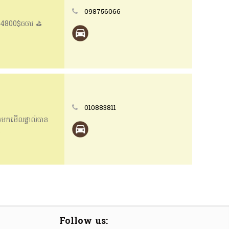
098756066
 4800$ចចារ ⛳️
010883811
ចមកមើលផ្ទាល់បាន
ន
Follow us: