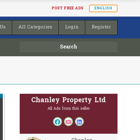
POST FREE ADS
ENGLISH
 Us
All Categories
Login
Register
Search
Chanley Property Ltd
All Ads from this seller