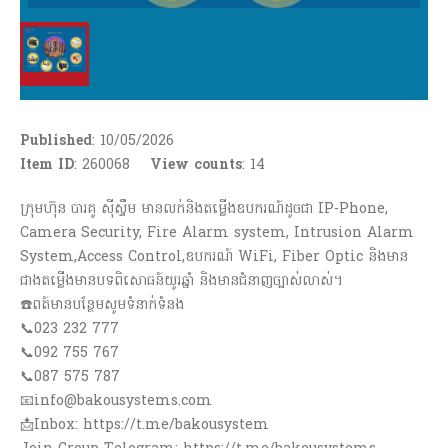
Published
: 10/05/2026
Item ID
: 260068
View counts
:
14
ក្រុមហ៊ុន បារគូ សុីស្ទឹម មានលក់និងតម្លើងឧបករណ៍ដូចជា IP-Phone,
Camera Security, Fire Alarm system, Intrusion Alarm
System,Access Control,ឧបករណ៍ WiFi, Fiber Optic និងមាន
ជាងតម្លើងមានបទពិសោធន៍យូរឆ្នាំ និងមានជំនាញច្បាស់លាស់។
☎️ពត៍មានបន្ថែមសូមទំនាក់ទំនង
📞023 232 777
📞092 755 767
📞087 575 787
📧info@bakousystems.com
📩Inbox: https://t.me/bakousystem