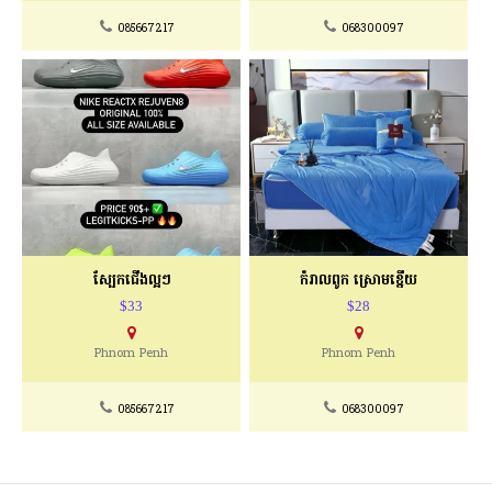
085667217
068300097
ស្បែកជើងល្អៗ
កំរាលពូក ស្រោមខ្នើយ
$33
$28
Phnom Penh
Phnom Penh
085667217
068300097