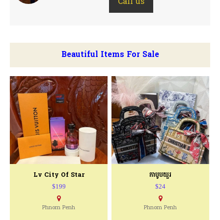
Call us
Beautiful Items For Sale
Lv City Of Star
កាបូបយួរ
$199
$24
Phnom Penh
Phnom Penh