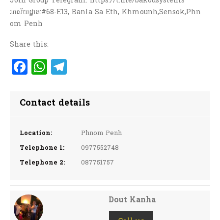
Join Group Telegram: https://t.me/bakousystems
អាស័យដ្ឋាន:#68-E13, Banla Sa Eth, Khmounh,Sensok,Phn
om Penh
Share this:
Facebook
WhatsApp
Telegram
Contact details
Location:
Phnom Penh
Telephone 1:
0977552748
Telephone 2:
087751757
Dout Kanha