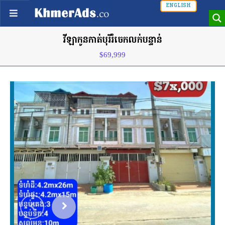
ENGLISH
វីឡាកូនកាត់បុរីរំចេកលក់បន្ទាន់
$69,999