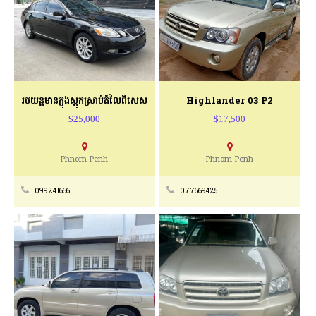
រថយន្ដមានក្នុងស្តុកស្រាប់តំលៃពិសេស
Highlander 03 P2
$25,000
$17,500
Phnom Penh
Phnom Penh
099241666
077669425