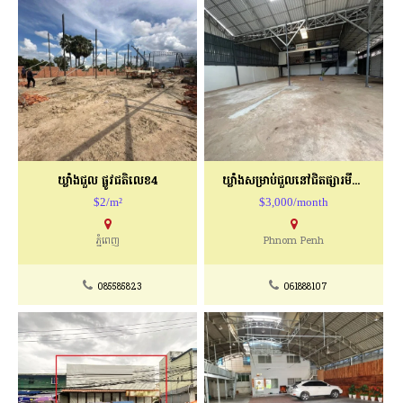
ឃ្លាំងជួល ផ្លូវជតិលេខ4
ឃ្លាំងសម្រាប់ជួលនៅជិតផ្សារមីតថោន
$2/m²
$3,000/month
ភ្នំពេញ
Phnom Penh
085585823
061888107