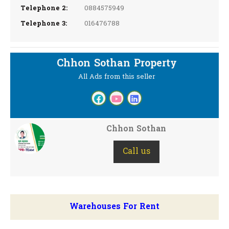
Telephone 2:
0884575949
Telephone 3:
016476788
Chhon Sothan Property
All Ads from this seller
Chhon Sothan
Call us
Warehouses For Rent