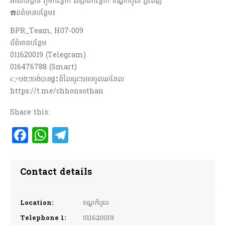
អាស័យដ្ធាន ភូមិកន្ទោក សង្កាត់កន្ទោក ខណ្ឌកំបូល ភ្នំពេញ
☎️ពត៌មានបន្ថែម៖
BPR_Team, H07-009
ព័ត៌មានបន្ថែម
011620019 (Telegram)
016476788 (Smart)
👉បងៗចង់បានផ្ទះតំលៃធូរៗអាចចូលឆានែល
https://t.me/chhonsothan
Share this:
Facebook
WhatsApp
Telegram
Contact details
Location:
ខណ្ឌកំបូល
Telephone 1:
011620019