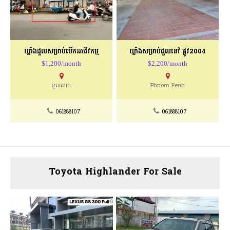
ឃ្លាំងជួលសម្រាប់បើកអាជីវកម្ម
ឃ្លាំងសម្រាប់ជួលនៅ ផ្លូវ2004
$1,200/month
$2,200/month
ទួលគោក
Phnom Penh
061888107
061888107
Toyota Highlander For Sale