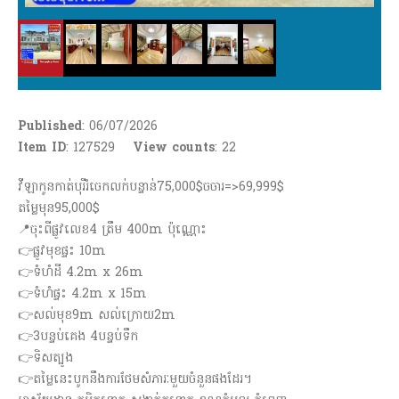
Published
: 06/07/2026
Item ID
: 127529
View counts
:
22
វីឡាកូនកាត់បុរីរំចេកលក់បន្ទាន់75,000$ចចារ=>69,999$
តម្លៃមុន95,000$
📍ចុះពីផ្លូវលេខ4 ត្រឹម 400m ប៉ុណ្ណោះ
👉ផ្លូវមុខផ្ទះ 10m
👉ទំហំដី 4.2m x 26m
👉ទំហំផ្ទះ 4.2m x 15m
👉សល់មុខ9m សល់ក្រោយ2m
👉3បន្ទប់គេង 4បន្ទប់ទឹក
👉ទិសត្បូង
👉តម្លៃនេះបូកនឹងការថែមសំភារៈមួយចំនួនផងដែរ។