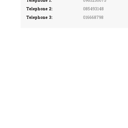
Telephone 1:
0965230075
Telephone 2:
085493148
Telephone 3:
016668798