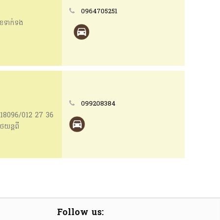
0964705251
លេខទាក់ទង
099208384
7418096/012 27 36
យន្តពី
Follow us: