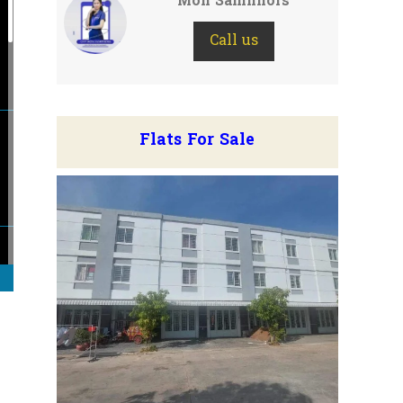
Mon Samhhors
Call us
Flats For Sale