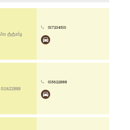
017234510
ិស័យ 📩📩តម្លៃ
015622888
/ 011622888