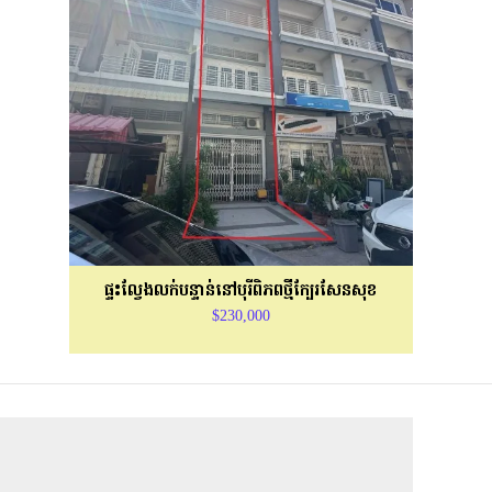
ផ្ទះល្វែងលក់បន្ទាន់នៅបុរីពិភពថ្មីក្បែរសែនសុខ
$230,000