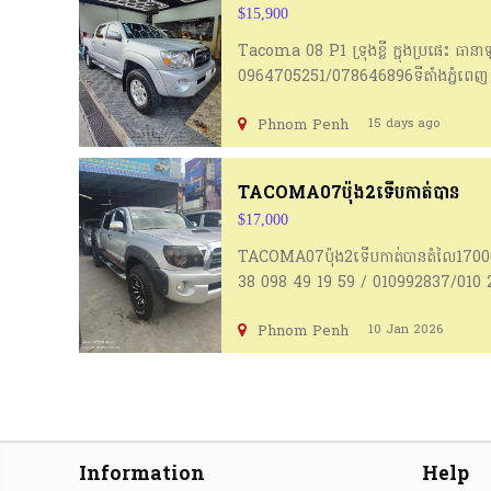
$15,900
Tacoma 08 P1 ទ្រុងខ្លី ក្នុងប្រផេះ ធានា
0964705251/078646896ទីតាំងភ្នំពេញ
Phnom Penh
15 days ago
TACOMA07ប៉ុង2ទើបកាត់បាន
$17,000
TACOMA07ប៉ុង2ទើបកាត់បានតំលៃ17000$ច
38 098 49 19 59 / 010992837/010 2
សហរដ្ឋអាមេរិក #Pickup #tacoma #
Phnom Penh
10 Jan 2026
Information
Help