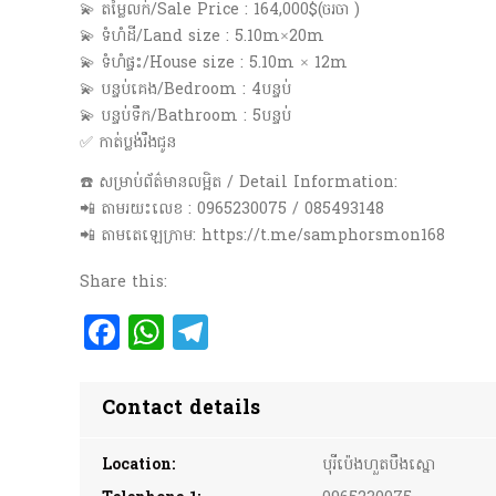
💫 តម្លៃលក់/Sale Price : 164,000$(ចរចា )
💫 ទំហំដី/Land size : 5.10m×20m
💫 ទំហំផ្ទះ/House size : 5.10m × 12m
💫 បន្ទប់គេង/Bedroom : 4បន្ទប់
💫 បន្ទប់ទឹក/Bathroom : 5បន្ទប់
✅ កាត់ប្លង់រឹងជូន
☎️ សម្រាប់ព័ត៌មានលម្អិត / Detail Information:
📲 តាមរយះលេខ : 0965230075 / 085493148
📲 តាមតេឡេក្រាម: https://t.me/samphorsmon168
Share this:
Facebook
WhatsApp
Telegram
Contact details
Location:
បុរីប៉េងហួតបឹងស្នោ