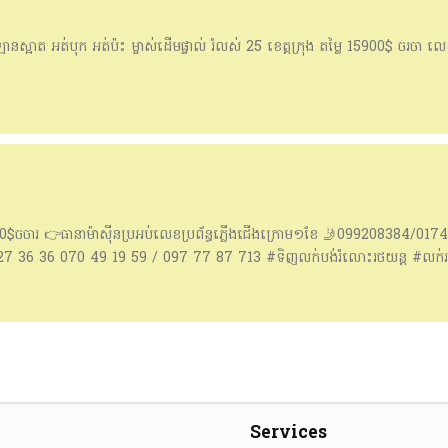
ឡានស្អាត អត់បុក អត់ប៉ះ ម្ចាស់ដើមផ្ទាល់ រំលស់ 25 ខេត្តក្រុង តម្លៃ 15900$ ចរចា 
ចារ 👉ធានាម៉ាសុីនប្រអប់លេខប្រព័ន្ធភ្លើងជើងក្រោម១ខែ 🤳099208384/01
7 36 36 070 49 19 59 / 097 77 87 713 #ទិញលក់បង់រំលោះរថយន្ត #លក់រថ
nisan#tundra យកមកវៃដូសេរីបានបាទ
Services