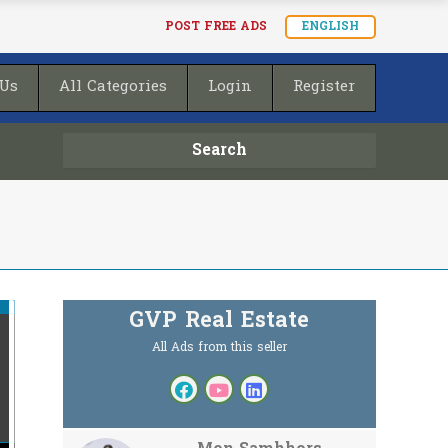
POST FREE ADS
ENGLISH
 Us
All Categories
Login
Register
Search
GVP Real Estate
All Ads from this seller