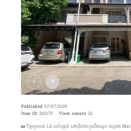
Published
: 07/07/2026
Item ID
: 203170
View counts
:
22
🏡 វីឡាកូនកាត់ LA លក់បន្ទាន់ នៅបុរីប៉េងហួតបឹងស្នោរ គម្រោង M