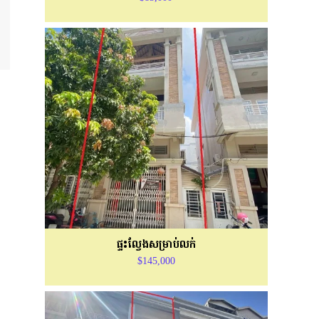
ផ្ទះល្វែងសម្រាប់លក់
$145,000