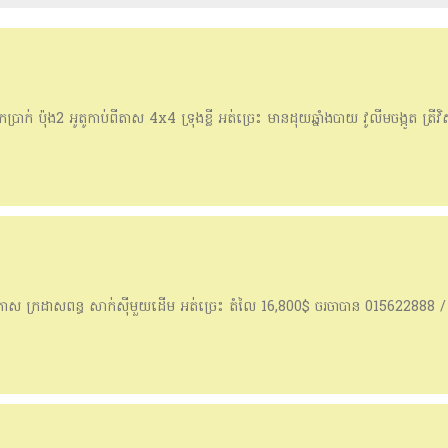
 ប៉ុង2 អូតូកាប់ពីតាស 4x4 ទ្រុងខ្លី អត់ច្រេះ មានដុយឆ្នាំងបាយ វូលីមចង្កូត ត្រីវ
ាស ក្រដាសពន្ធ សាក់សុីមួយដើម អត់ច្រេះ តំលៃ 16,800$ ចរចាបាន 015622888 