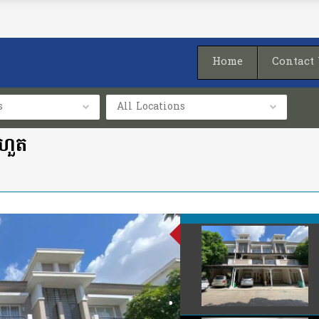
Home
Contact
s
All Locations
ងហួត