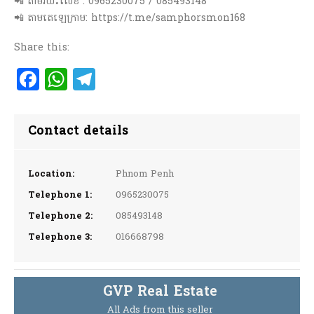
📲 តាមរយះលេខ : 0965230075 / 085493148
📲 តាមតេឡេក្រាម: https://t.me/samphorsmon168
Share this:
Facebook
WhatsApp
Telegram
Contact details
Location:
Phnom Penh
Telephone 1:
0965230075
Telephone 2:
085493148
Telephone 3:
016668798
GVP Real Estate
All Ads from this seller