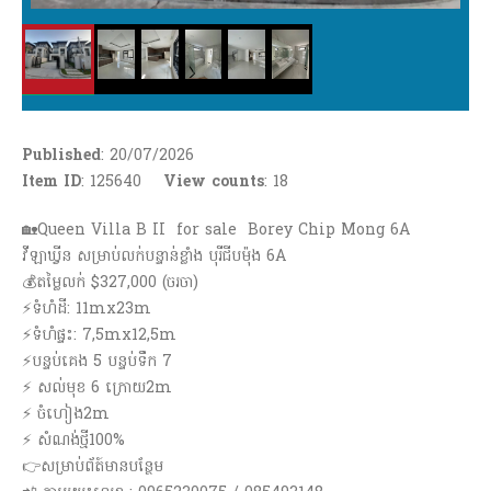
Published
: 20/07/2026
Item ID
: 125640
View counts
:
18
🏡Queen Villa B II for sale Borey Chip Mong 6A
វីឡាឃ្វីន សម្រាប់លក់បន្ទាន់ខ្លាំង បុរីជីបម៉ុង 6A
💰តម្លៃលក់ $327,000 (ចរចា)
⚡️ទំហំដី: 11mx23m
⚡️ទំហំផ្ទះ: 7,5mx12,5m
⚡️បន្ទប់គេង 5 បន្ទប់ទឹក 7
⚡️ សល់មុខ 6 ក្រោយ2m
⚡️ ចំហៀង2m
⚡️ សំណង់ថ្មី100%
👉សម្រាប់ព័ត៍មានបន្ថែម