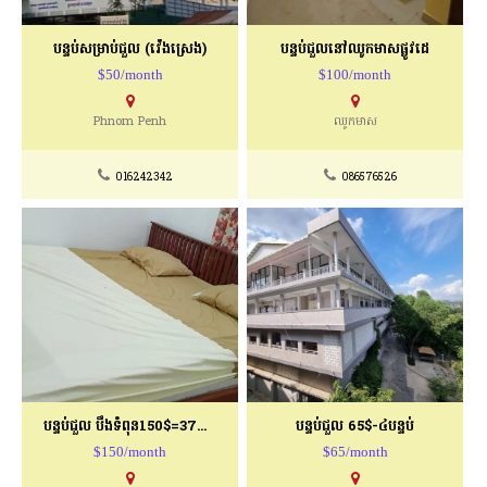
បន្ទប់សម្រាប់ជួល​ (វ៉េងស្រេង)
បន្ទប់ជួលនៅឈូកមាសផ្លូវដេ
$50/month
$100/month
Phnom Penh
ឈូកមាស
016242342
086576526
បន្ទប់ជួល បឹងទំពុន150$=37m2
បន្ទប់ជួល 65$-៤បន្ទប់
$150/month
$65/month