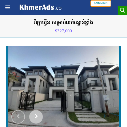
ENGLISH
វីឡាឃ្វីន សម្រាប់លក់បន្ទាន់ខ្លាំង
$327,000