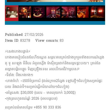
Published
: 27/02/2026
Item ID
: 83278
View counts
:
83
⚡️សេងហាងបន្ទាន់⚡️
ហាងមានរៀបចំដេគ័រហើយស្អាត សម្ភារៈមានគ្រប់យ៉ាងបូករួមទាំងឧបករណ៍ភ្លេង
តុ ទូ សាឡុង មីនីបារ អំពូលភ្លើង ម៉ាសុីនត្រជាក់និងសម្ភារៈផ្ទះបាយ។ គ្រាន់តែ
សម្អាតបន្តិចបន្តួច ទិញគ្រឿងទេស អាចបើកអាជីវកម្មបាន🎉
•ទីតាំង: បឹងកេងកង១
•ហាងទំហំ: ~150ម៉ែត្រការ៉េ (ជាន់ក្រោម2ល្វែង ឡៅតឿ១ជំហៀងសម្រាប់ផ្ទះ
បាយ និងជាន់ទី១សម្រាប់ធ្វើការិយាល័យ១ជំហៀង)
•តម្លៃសេង: $30,000 (ចរចារ – មានលុយកក់ 3,000$)
•កុងត្រារហូតដល់ឆ្នាំ 2026 (អាចបន្តបាន)
សម្រាប់ពត៌មានបន្ថែម +855 90 333 836