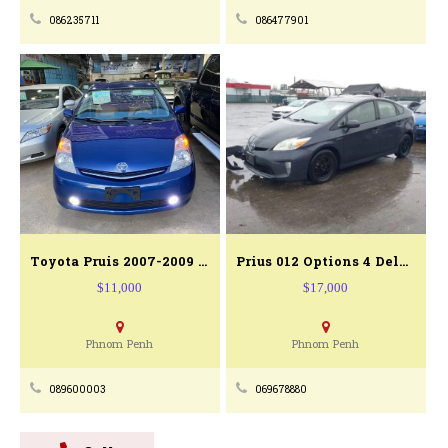
086235711
086477901
Toyota Pruis 2007-2009 From USA
Prius 012 Options 4 Deluxe
$11,000
$17,000
Phnom Penh
Phnom Penh
089600003
069678880