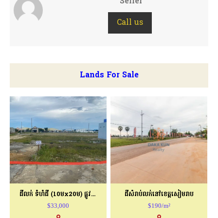
Seller
Call us
Lands For Sale
ដីលក់ ទំហំដី (10មx20ម) ផ្លូវបេតុង
ដីសំរាប់លក់នៅខេត្តសៀមរាប
$33,000
$190/m²