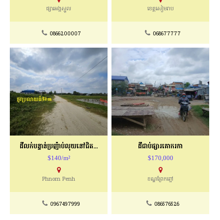
ផ្សារអង្គស្នួល
ខេត្តសៀមរាប
0866200007
068677777
ដីលក់បន្ទាន់ប្រញ៉ាប់លុយនៅជិតប្រលានថ្មី
ដីជាប់ផ្សារគោករកា
$140/m²
$170,000
Phnom Penh
ខណ្ឌព្រែកព្នៅ
0967497999
086576526