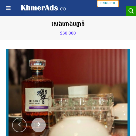
ENGLISH
សេងហាងបន្ទាន់
$30,000