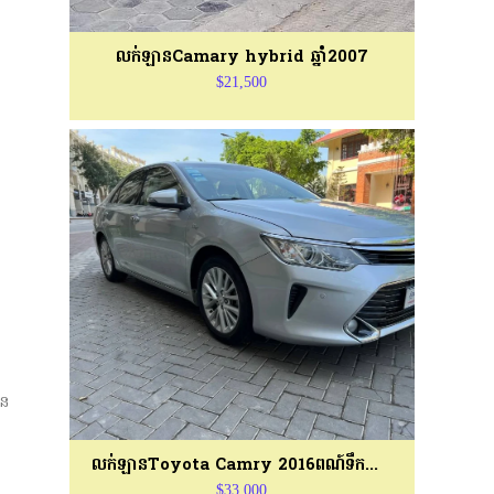
លក់ឡានCamary hybrid ឆ្នាំ2007
$21,500
ីន
លក់ឡានToyota Camry 2016ពណ៍ទឹកប្រាក់
$33,000