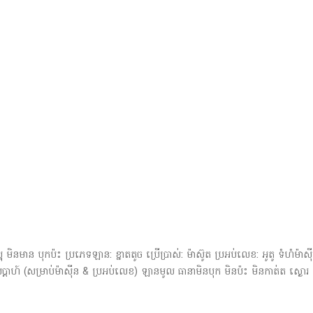
អ មិនមាន បុកប៉ះ ប្រភេទឡាន: ខ្នាតតូច ប្រើប្រាស់: ម៉ាស៊ូត ប្រអប់លេខ: អូតូ ទំហំម៉ាស៊
 សប្តាហ៍ (សម្រាប់ម៉ាស៊ីន & ប្រអប់លេខ) ឡានមូល ធានាមិនបុក មិនប៉ះ មិនកាត់ត ស្ងោរ