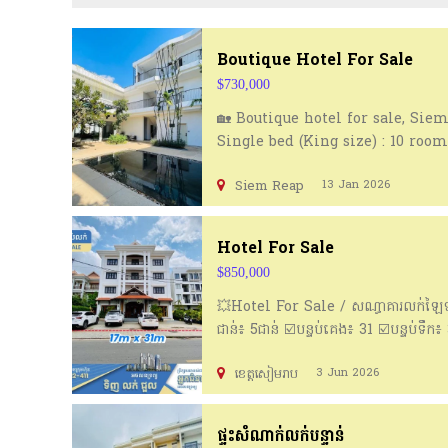
Boutique Hotel For Sale
$730,000
🏡 Boutique hotel for sale, Siem
Single bed (King size) : 10 roo
studio ( King size, kitchen) 
Siem Reap
13 Jan 2026
760m2 💲Price: $730,000 (Negotia
https://t.me/KimsengKONG_Off
Hotel For Sale
$850,000
💥Hotel For Sale / សណ្ធាគារលក់ឡៃឡ
ជាន់៖ 5ជាន់ ☑️បន្ទប់គេង៖ 31 ☑️បន្ទប់ទឹក៖ 3
សៀមរាប ខេត្តសៀមរាប For more in
ខេត្តសៀមរាប
3 Jun 2026
ផ្ទះសំណាក់លក់បន្ទាន់