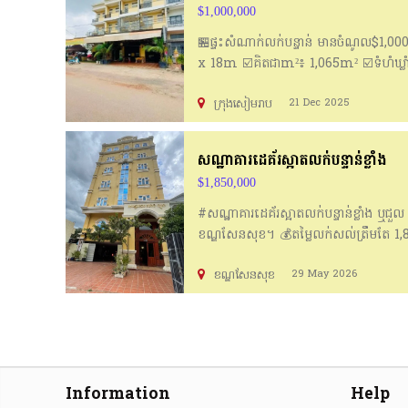
$1,000,000
🏪ផ្ទះសំណាក់លក់បន្ទាន់ មានចំណូល$1,00
x 18m ☑️គិតជាm²៖ 1,065m² ☑️ទំហំឃ្លាំង៖
ចូល10m 📌ចម្ងាយ1kmពីផ្លូវជាតិលេខ6 💲តម
ក្រុងសៀមរាប
21 Dec 2025
more info: 📲012 312 765 📲010
សណ្ឋាគារដេគ័រស្អាតលក់បន្ទាន់ខ្លាំង
$1,850,000
#សណ្ឋាគារដេគ័រស្អាតលក់បន្ទាន់ខ្លាំង ឬជួ
ខណ្ឌសែនសុខ។ 💰តម្លៃលក់សល់ត្រឹមតែ 1,85
085585823 ( Cell Card) 0974879729
ខណ្ឌសែនសុខ
29 May 2026
12.5 x 40m #អាគារ 6ជាន់ ,មាន 60បន្ទប់ #
#B09/032, #ផ្ទះលក់បន្ទាន់ខ្លាំង #ផ្ទ
#ព្រះអង្គចន្ទមុនី #គុនល្បុក្កតោ #គុនខ្មែរ
Information
Help