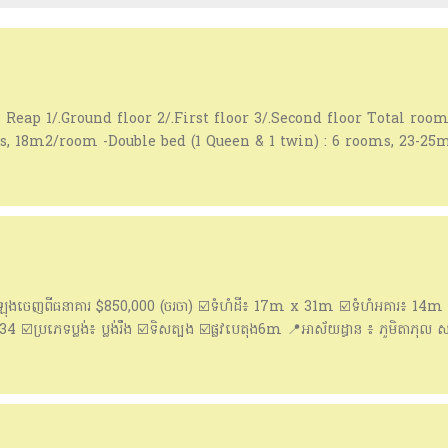
 Reap 1/.Ground floor 2/.First floor 3/.Second floor Total room
ms, 18m2/room -Double bed (1 Queen & 1 twin) : 6 rooms, 23-25
4 car parking 1 swimming pool E0=244m2 E1=336m2 E2=180m2 T
ble) For more info: 📲012 312 765 📲010 312 289 📩
icial
ុងចេញពីធនាគារ $850,000 (ចរចា) ☑️ទំហំដី៖ 17m x 31m ☑️ទំហំអគារ៖ 14m 
4 ☑️ប្រភេទប្លង់៖ ប្លង់រឹង ☑️ទិសត្បូង ☑️ផ្លូវបេតុង6m 📍អាស័យដ្ធាន ៖ ភូមិតាភុល សង្ក
fo: 📲012 312 765 📲087 200 903 📩https://t.me/KimsengKONG_Of