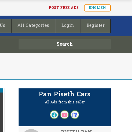
POST FREE ADS
ENGLISH
 Us
All Categories
Login
Register
Search
Pan Piseth Cars
All Ads from this seller