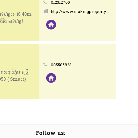
012312765
http://www.makingpropertyeasy.com
️ទំហំផ្ទះ៖ 16.40m
ង ☑️ទំហំផ្លូវ
ាប ខេត្តសៀមរាប For
085585823
្កាត់ភ្នំពេញថ្មី
29953 ( Smart)
ង។ 🏠ទំហំអាគារ :
 #BPR_Team,
ុង #ខណ្ឌ្ឌសែនសុខ
Follow us: