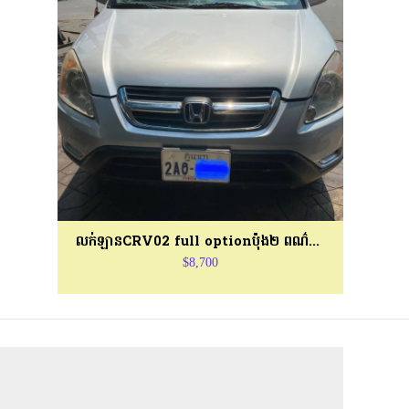
លក់ឡានCRV02 full optionប៉ុង២ ពណ៌ទឹកប្រាក់
$8,700