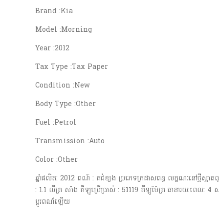
Brand :Kia
Model :Morning
Year :2012
Tax Type :Tax Paper
Condition :New
Body Type :Other
Fuel :Petrol
Transmission :Auto
Color :Other
ឆ្នាំផលិត: 2012 ពណ៍ : គជ់ខ្យង ប្រភេទក្រដាសពន្ធ លក្ខណៈនៅថ្មីស្អាតលុ្
: 1.1 លីត្រ សាំង គីឡូប្រើប្រាស់ : 51119 គីឡូម៉ែត្រ ធានារយៈពេល: 4
ប្តូរពណ័ឡើយ