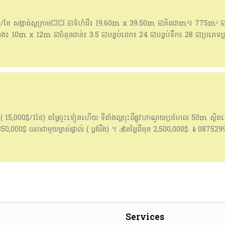
0/ខែ សង្កាត់ស្លក្រាម💥💥 ☑️ទំហំដី៖ 19.60m x 39.50m ☑️គិតជាm²៖ 775m² ☑
 10m x 12m ☑️ចំនួនជាន់៖ 3.5 ☑️បន្ទប់ដេក៖ 24 ☑️បន្ទប់ទឹក៖ 28 ☑️ប្រភេទប្លង់រឹ
្លៃ៖ $1,000,000 (ចរចា) 📍ស្ថិតនៅ៖ ភូមិធ្លកអណ្តូង សង្កាត់ស្លក្រាម ក្រុងសៀមរ
 312 289 📩https://t.me/KimsengKONG_Official
ល ( 15,000$/1ខែ) តម្លៃចូះទៀតហើយ ទីតាំងល្អចុះពីផ្លូវហាណូយប្រហែល 50m ស្ថិតនៅសង
0,000$ ចរចាជាមួយម្ចាស់ផ្ទាល់ ( ប្លង់រឹង) ។ 💰តម្លៃពីមុន 2,500,000$ 📱0875
 ( Metfone) 🏞️Land/ទំហំដីសរុប៖ 14.5 x 45m (652 m2) បែរមុខខាងត្បូ
ផ្លូវ 8m ⛳ទីតាំងភូមិដីថ្មី សង្កាត់ភ្នំពេញថ្មី ខណ្ឌសែនសុខ រាជធានីភ្នំពេញថ្មី ៕
ះអាជីវកម្ម #អាជីវករ #home #homesmarthome #ផ្ទះតម្លៃក្រោមទីផ្សា៛ #ផ្ទះឡៃឡ
Services