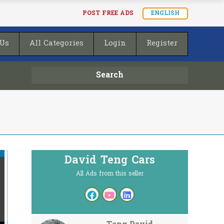
POST FREE ADS
ENGLISH
 Us
All Categories
Login
Register
Search
David Teng Cars
All Ads from this seller