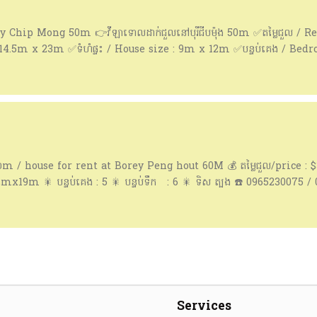
y Chip Mong 50m 👉វីឡាទោលដាក់ជួលនៅបុរីជីបម៉ុង 50m ✅តម្លៃជួល / Re
 14.5m x 23m ✅ទំហំផ្ទះ / House size : 9m x 12m ✅បន្ទប់គេង / Bedro
re : Fully / ពេញ 👉លេខទំនាក់ទំនង / Phone : 085493148 👉
៦០m / house for rent at Borey Peng hout 60M 💰 តម្លៃជួល/price : $3
2mx19m 🎇 បន្ទប់គេង : 5 🎇 បន្ទប់ទឹក : 6 🎇 ទិស ត្បូង ☎️ 0965230075 
Services