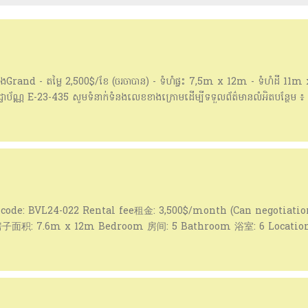
ីបម៉ុងGrand - តម្លៃ 2,500$/ខែ (ចរចាបាន) - ទំហំផ្ទះ 7,5m x 12m - ទំហំដី 11m
ខអាជ្ញាប័ណ្ណ E-23-435 សូមទំនាក់ទំនងលេខខាងក្រោមដើម្បីទទួលព័ត៌មានលំអិតបន្ថែម
ome168 👉🏻 ចុចតំណរភ្ចាប់នៅខាងក្រោមដើម្បីចូលរួម Channel Telegram
s://t.me/MarathonHomeRealEstate សូមអរគុណ🙏
code: BVL24-022 Rental fee租金: 3,500$/month (Can negotiatio
子面积: 7.6m x 12m Bedroom 房间: 5 Bathroom 浴室: 6 Locatio
ontact number 联系方式: 070 722 337 / 098 999 862