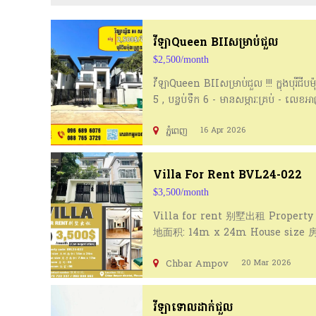
វីឡាQueen BIIសម្រាប់ជួល
$2,500/month
វីឡាQueen BIIសម្រាប់ជួល !!! ក្នុងបុរីជ
5 , បន្ទប់ទឹក 6 - មានសម្ភារៈគ្រប់ - លេ
(Telegram) https://t.me/MarathonH
ភ្នំពេញ
16 Apr 2026
អចលន ទ្រព្យតម្លៃក្រោមទីផ្សារ http
Villa For Rent BVL24-022
$3,500/month
Villa for rent 别墅出租 Property 
地面积: 14m x 24m House size 房
Ampov district, Phnom Penh C
Chbar Ampov
20 Mar 2026
វីឡាទោលដាក់ជួល