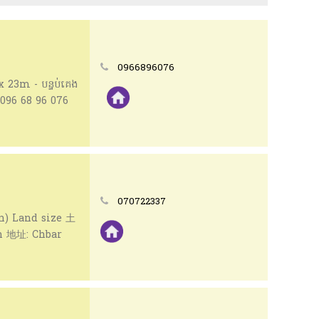
0966896076
 x 23m - បន្ទប់គេង
 ៖ 096 68 96 076
 និងតាមដានរាល់
070722337
n) Land size 土
n 地址: Chbar