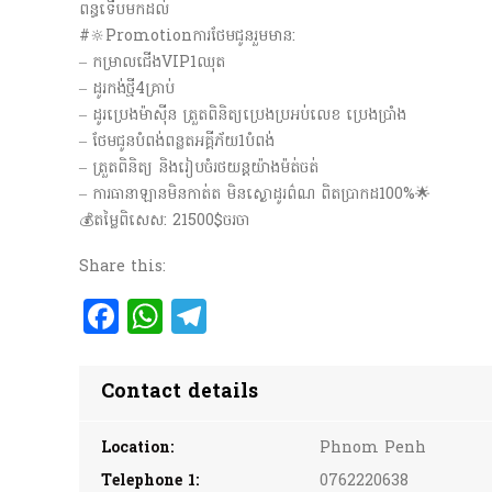
ពន្ធទើបមកដល់
#🔆Promotionការថែមជូនរួមមាន:
– កម្រាលជើងVIP1ឈុត
– ដូរកង់ថ្មី4គ្រាប់
– ដូរប្រេងម៉ាស៊ីន ត្រួតពិនិត្យប្រេងប្រអប់លេខ ប្រេងប្រាំង
– ថែមជូនបំពង់ពន្លតអគ្គីភ័យ1បំពង់
– ត្រួតពិនិត្យ និងរៀបចំរថយន្តយ៉ាងម៉ត់ចត់
– ការធានាឡានមិនកាត់ត មិនស្ងោដូរព៌ណ ពិតប្រាកដ100%🌟
💰តម្លៃពិសេស: 21500$ចរចា
Share this:
Facebook
WhatsApp
Telegram
Contact details
Location:
Phnom Penh
Telephone 1:
0762220638