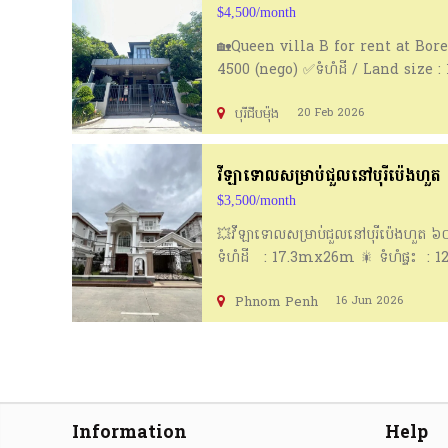
$4,500/month
🏡Queen villa B for rent at Bore
4500 (nego) ✅ទំហំដី / Land size :
/ Bathroom : 6 ✅សម្ភារះ / furnitu
បុរីជីបម៉ុង
20 Feb 2026
https://t.me/samphorsmon168
វីឡាទោលសម្រាប់ជួលនៅបុរីប៉េងហួត
$3,500/month
💥វីឡាទោលសម្រាប់ជួលនៅបុរីប៉េងហួត 
ទំហំដី : 17.3mx26m 🎇 ទំហំផ្ទះ : 1
Phnom Penh
16 Jun 2026
Information
Help