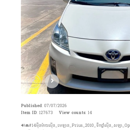
Published
: 07/07/2026
Item ID
: 127673
View counts
:
14
🔊🚘#14ម៉ឺនម៉ាយស៊ីន_មេឡាន_Prius_2010_ទឹកថ្នាំស៊ីន_សឡា_Opt