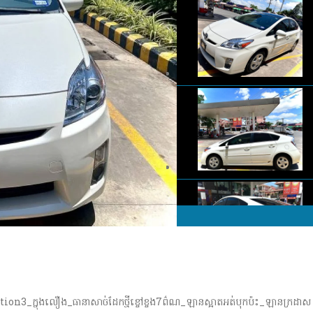
ion3_ក្នុងលឿង_ធានាសាច់ដែកថ្មីខ្ចៅខ្ចង7ព៌ណ_ឡានស្អាតអត់បុកប៉ះ_ឡានក្រដាស