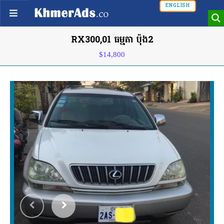
ENGLISH
RX300,01 ធម្មតា ប៉ុង2
$14,800