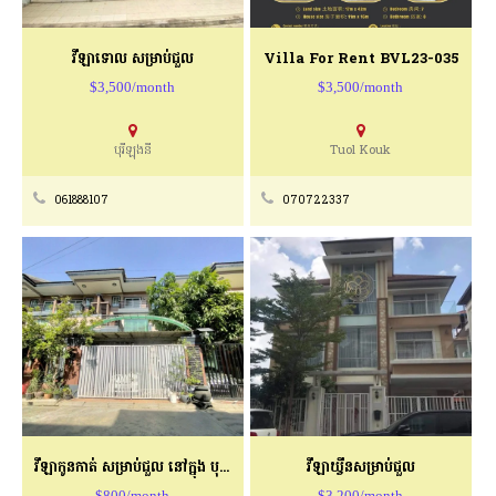
វីឡាទោល សម្រាប់ជួល
Villa For Rent BVL23-035
$3,500/month
$3,500/month
បុរីឡុងនី
Tuol Kouk
061888107
070722337
វីឡាកូនកាត់ សម្រាប់ជួល នៅក្នុង បុរីតូក្យូ 999
វីឡាឃ្វីនសម្រាប់ជួល
$800/month
$3,200/month