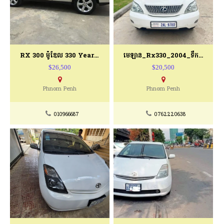
RX 300 ម៉ូឌែល 330 Year 2004 Collar
មេឡាន_Rx330_2004_ទឹកថ្នាំស៊ីន
$26,500
$20,500
Phnom Penh
Phnom Penh
010966687
0762220638