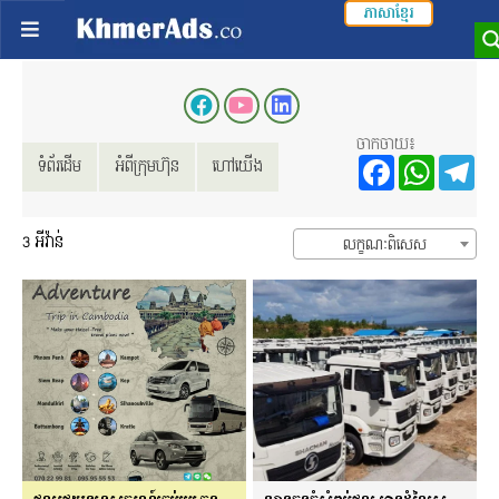
ភាសាខ្មែរ
ចាកចាយ៖
Facebo
Wha
T
ទំព័រដើម
អំពីក្រុមហ៊ុន
ហៅយើង
3
អីវ៉ាន់
លក្ខណៈពិសេស