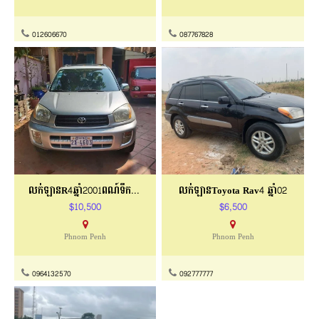
012606670
087767828
លក់ឡានR4ឆ្នាំ2001ពណ៍ទឹកប្រាក់
លក់ឡាន​Toyota Rav4 ឆ្នាំ02​
$10,500
$6,500
Phnom Penh
Phnom Penh
0964132570
092777777