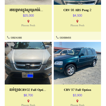
រថយន្ដមានក្នុងស្តុកស្រាប់តំលៃពិសេស
CRV 98 ABS Pong 2
$25,000
$4,500
Phnom Penh
Phnom Penh
099241666
093696456
លក់ឡានCRV02 Full Optionប៉ុង២ ពណ៌ទឹកប្រាក់
CRV 97 Full Option
$8,700
$3,900
Phnom Penh
Phnom Penh