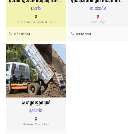
ជួលរថយន្តទេសចរណ៍គ្រប់ប្រភេទ Kim Dan Transport
ឡានធុនធំសំរាប់ជួល មានដំលៃសមរម្យ
$50/ខែ
$1,000/ខែ
Kim Dan Transport & Tour
Siem Reap
070285553
099547608
សេវាជួលឡានធុនធំ
$887/ខែ
Banteay Meanchey