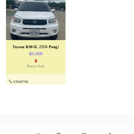
Toyota RAV4L 2004 Pong1
$11,600
Phnom Penh
070367736