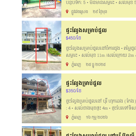
បន្ទប់ទឹក: 5 • មិនមានសម្ភារះ • សល់មុ
ហ៊ុន ។ _______English Below______ Flat
ផ្លូវវេងស្រេង
២៩ ថ្ងៃមុន
4,1m x 22m • House size: 4,1m x 16m •
environment, safe, suitable for living
ផ្ទះល្វែងសម្រាប់ជួល
061888105;061888107;061888110;09
$450/ខែ
ផ្ទះល្វែងសម្រាប់ជួលនៅចំការដូង • តម្លៃជួ
សម្ភារះ • សល់មុខ 11m /សល់ក្រោយ 2m ==
_______English Below______ Flat house 
ភ្នំពេញ
២៥ ធ្នូ ២០២៥
size: 4.1m x 18m • Bedrooms: 4/Bathroo
for living and running a company. 📲 F
ផ្ទះល្វែងម្រាប់ជួល
061888105;061888107;061888110;09
$350/ខែ
ផ្ទះល្វែងម្រាប់ជួលនៅ បុរី ហុកឆេង (កែង) •
: 4 • សល់ខាងមុខផ្ទះ 4m • ផ្ទះបែរទៅ
សាលារៀន មន្ទីរពេទ្យ និងអាចបើកអាជីវកម
ភ្នំពេញ
១៦ កុម្ភ ២០២៦
• Price for rent: $350 per month • Lan
location near school , hospital can livi