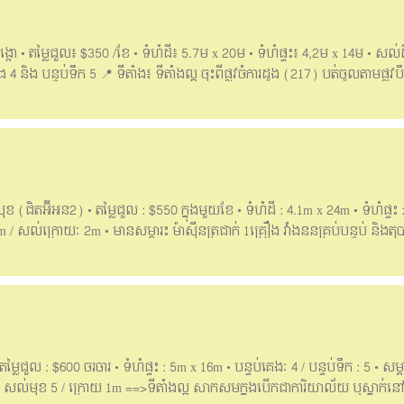
ne: 061888110 /061888101 / 061888107/ 061888105 /0095888107
ដង្កោ • តម្លៃជួល៖ $350 /ខែ • ទំហំដី៖ 5.7ម x 20ម • ទំហំផ្ទះ៖ 4,2ម x 14ម • សល់
និង បន្ទប់ទឹក 5 📍 ទីតាំង៖ ទីតាំងល្អ ចុះពីផ្លូវចំការដូង (217) បត់ចូលតាមផ្លូវប
ិភាព ផាសុខភាព និង ពោរពេញទៅដោយគម្រោង ធំៗ ផ្សារ និង ខុនដូ _______Engl
an Dangkor • Rental Fee: $350 /month • Land Size: 5.7m x 20m • House Size
 5 Bathrooms 📍Location: Good location away from Chamkar Dong Road (217
good environment 📲​​​ Contact for more: Telegram: 077399194 Hotline: 0618881
ុខ (ជិតអ៊ីអន2) • តម្លៃជួល : $550 ក្នុងមួយខែ • ទំហំដី : 4.1m x 24m • ទំហំផ្ទះ
 6m / សល់ក្រោយៈ 2m • មានសម្ភារះ ម៉ាស៊ីនត្រជាក់ 1គ្រឿង វាំងននគ្រប់បន្ទប់ និង
របើកអាជីវកម្ម សាកសមសម្រាប់ស្នាក់នៅ ឬបើកoffice ផ្សេងៗ។ ___English Below__
Near Aeon2) • Rental Price: $550 per month • Land size : 4.1m x 24m • Hous
ront : 6m / Back: 2m • Have Aircon=1 and Bed 1. ==>Good location, easy for 
 and many more. 📲Contact for more: Telegram: 077399194 Hotline:
5888107
 តម្លៃជួល : $600 ចរចារ • ទំហំផ្ទះ : 5m x 16m • បន្ទប់គេងៈ 4 / បន្ទប់ទឹក : 5 • សម្
់ ៕ • សល់មុខ 5 / ក្រោយ 1m ==>ទីតាំងល្អ សាកសមក្នុងបើកជាការិយាល័យ ឬស្នាក់