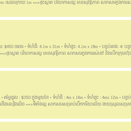
ខ 5m /សល់ក្រោយ 1m ==>ផ្ទះស្អាត បរិយាកាសល្អ មានសុវត្តិភាព សាកសមក្នុងការរស
 house for rent at Borey Peng Houth, Veng Sreng • Price for rent: $300 per 
 Bedrooms: 4/Bathrooms: 5 • Furniture: 0 • In front: 5m/Back: 1m ==>Clean 
 and running a company. #For more information can contact: 📥Telegram: 07739
5888107
ល: $450 ចរចារ • ទំហំដី: 4.1m x 31m • ទំហំផ្ទះ: 4.1m x 18m • បន្ទប់គេង: 4/ បន្
>ផ្ទះស្អាត បរិយាកាសល្អ មានសុវត្តិភាព សាកសមក្នុងការរស់នៅ និងបើកក្រុមហ៊ុ
for rent at Chamkar Doung • Price for rent: $450 Negotiable • Land size: 4
ms: 5 • No furniture • In front: 11m/Back: 2m ==>Clean house, good environme
or more information can contact: Telegram: 077399194 Hotline:
5888107
 តម្លៃជួល : $350 ក្នុងមួយខែ • ទំហំដី : 4m x 16m • ទំហំផ្ទះ : 4mx 12m • បន្ទប់គ
ទិសជើងឈៀងលិច ==>ទីតាំងល្អ សាកសមសម្រាប់បើកការិយាល័យ ងាយស្រួលសម្រាប់ស្
្មផ្សេងៗបាន។ _______English Below_______ Flat house for rent at Borey Ho
d size : 4m x 16m • House size: 4m x 12m • Bedrooms: 4 / Bathrooms: 4 • In
ng , open an office and can open many kind of business . ____________________