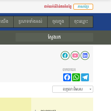
ដាក់លក់អីវ៉ាន់ឥតគិតថ្លៃ
ភាសាខ្មែរ
ងយើង
ប្រភេទទាំងអស់
ចូលក្នុង
ចុះឈ្មោះ
ស្វែងរក
ចាកចាយ៖
Facebook
WhatsAp
Teleg
លក្ខណៈពិសេស