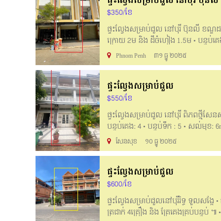
ផ្ទះល្វែងសម្រាប់ជួល នៅបុរី ប៊ុនលី
for more: Telegram: 061888110 Hotli
$350/ខែ
ផ្ទះល្វែងសម្រាប់ជួល នៅបុរី ប៊ុនលី ខណ្ឌ
ក្រោយ 2ម និង ដីចំហៀង 1.5ម • បន្ទប់គេង 4 
500m => ការរស់នៅបែបស៊ីវិល័យ សុវត្ថ
Phnom Penh
៣១ ធ្នូ ២០២៥
Flat house for rent in Borey Bunly, Kh
Front 4,5m /​ back 2m • 4 Bedrooms /
ផ្ទះល្វែងសម្រាប់ជួល
is nice place for living, security and 
/061888107/061888110 / 095888107
$550/ខែ
ផ្ទះល្វែងសម្រាប់ជួល នៅបុរី ពិភពថ្មីសែនស
បន្ទប់គេង: 4 • បន្ទប់ទឹក : 5 • សល់មុខ:
==>ទីតាំងល្អ ប្រជុំជន ងាយស្រួលក្នុងកា
សែនសុខ
១០ ធ្នូ ២០២៥
rent at Borey The New World Sen Sok (
16m • Bedroom : 4 • Bathroom: 5 • In f
ផ្ទះល្វែងសម្រាប់ជួល
business, for living or open an office
061888105/061888107/061888110 /09
$600/ខែ
ផ្ទះល្វែងសម្រាប់ជួលនៅបុរីរិទ្ធ ទួលសង្កែ •
ត្រជាក់ 4គ្រឿង និង គ្រែគេងគ្រប់បន្ទប