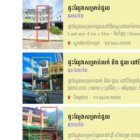
ផ្ទះល្វែងសម្រាប់ជួល
$450/ខែ
ផ្ទះល្វែងសម្រាប់ជួលនៅជិតស្ពានដែកចំការដូ
Land size: 4.1m x 31m • ទំហំផ្ទះ | Hous
• មិនមានសម្ភារៈ | Not Furniture ==>ស្
ស្ពានដែកចំការដូង
២៩ មេសា ២០២៦
==>Good located, suitable for those wh
លម្អិត: 📩Telegram: 077399194 📞Hot
ផ្ទះល្វែងសម្រាប់លក់ និង ជួល​ នៅ
https://t.me/khunlyna168 ✅ https://t.m
$3,500/ខែ
ផ្ទះល្វែងសម្រាប់លក់ និង ជួល​ នៅបឹងត្របែក 
$650,000 (ចរចារ)(ប្លង់រឹង) • តម្លៃជួល: 
20m • បន្ទប់គេង : 4 • បន្ទប់ទឹក : 4 •
បឹងត្របែក
១១ ឧសភា ២០២៦
Shophouse for​ sale and rent at Boeng Tr
sale: $650,000(negotiable) (Hard Title
ផ្ទះល្វែងសម្រាប់ជួល
Land size: 5m x 25m • Houses size: 5m
can contact: 📥Telegram: 0969298869
$300/ខែ
iquickrealty168@gmail.com Telegram gro
ផ្ទះល្វែងសម្រាប់ជួលនៅបុរី ប៉េងហួត វេងស្