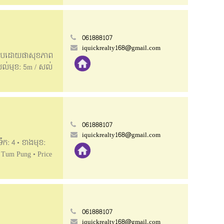
ទំនាក់ទំនង
ram ខាងក្រោម
061888107
iquickrealty168@gmail.com
ៅប្រកបដោយ​ផាសុខភាព
 • សល់មុខ: 5m / សល់
 Good location
size: 4.3m x 22m •
📥Telegram:
061888107
iquickrealty168@gmail.com
ឹក: 4 •​​ ខាងមុខ:
 Tum Pung • Price
3m ==> Beautiful
061888107
iquickrealty168@gmail.com