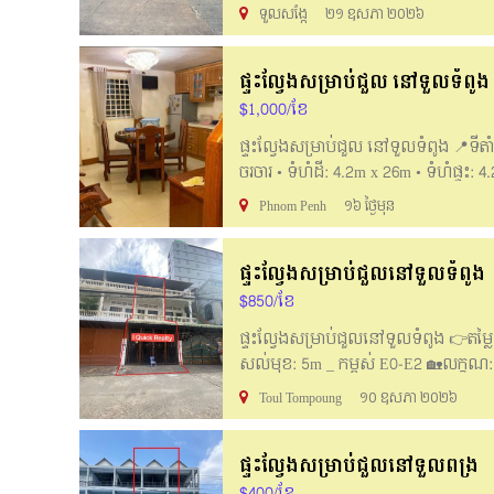
_____English Below______ Flat house fo
ទួលសង្កែ
២១ ឧសភា ២០២៦
Bedrooms: 4 / Bathrooms: 5 • Furniture:
living. 📲Contact for more: Telegram
ផ្ទះល្វែងសម្រាប់ជួល នៅទួលទំពូង
$1,000/ខែ
ផ្ទះល្វែងសម្រាប់ជួល នៅទួលទំពូង 📍ទីតា
ចរចារ • ទំហំដី: 4.2m x 26m • ទំហំផ្ទះ:
🚪សម្ភារះមាន: ម៉ាស៊ីនត្រជាក់ ទូរទឹកក
Phnom Penh
១៦ ថ្ងៃមុន
Good Location near market , school, and 
26m • House size: 4.2m x 24m • Bedroom
ផ្ទះល្វែងសម្រាប់ជួលនៅទួលទំពូង
Refrigerator, Dinning table, Sofa, Bed
061888101 / 061888107/061888110/0958
$850/ខែ
ផ្ទះល្វែងសម្រាប់ជួលនៅទួលទំពូង 👉តម្លៃជួល
សល់មុខ: 5m _ កម្ពស់ E0-E2 🏡លក្ខណ:ពិស
__English Below__ Flat house for rent 
Toul Tompoung
១០ ឧសភា ២០២៦
20m _ Bedroom:​ 4 Bathroom: 2 _ In fr
👉 Good for living and Office. For mor
ផ្ទះល្វែងសម្រាប់ជួលនៅទួលពង្រ
061888101/061888105/061888107/0618
https://t.me/iquickrealty
$400/ខែ