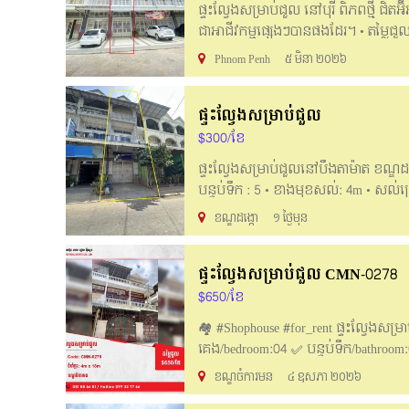
ផ្ទះល្វែងសម្រាប់ជួល នៅបុរី ពិភពថ្មី ជិ
ជាអាជីវកម្មផ្សេងៗបានផងដែរ។ • តម្លៃជួល 
មុខសល់​: 5m • ខាងក្រោយសល់: 2m • 🚪 ស
Phnom Penh
៥ មិនា ២០២៦
world near Aeon 2 #Good Location Clean 
size: 4m x 24m • House size: 4m x 16m 
ផ្ទះល្វែងសម្រាប់ជួល
Contract long-term #For more informat
061888107/061888110/095888107 Email:
$300/ខែ
ផ្ទះល្វែងសម្រាប់ជួលនៅបឹងតាម៉ាត ខណ្ឌដង្
បន្ទប់ទឹក : 5 • ខាងមុខសល់: 4m • សល់ក
Below_____ Flat house for Rent at Boe
ខណ្ឌដង្កោ
១ ថ្ងៃមុន
size: 4m x 16m • Bedroom: 4 / Bathroo
Contact telegram: 061888110 Hotline
ផ្ទះល្វែងសម្រាប់ជួល CMN-0278
$650/ខែ
🏘 #Shophouse #for_rent ផ្ទះល្វែងសម្រ
គេង/bedroom:04 ✅ បន្ទប់ទឹក/bathroom:
បរិយាកាសស្រស់ស្រាយ 📞 សម្រាប់ព័ត៌មានប
ខណ្ឌចំការមន
៤ ឧសភា ២០២៦
Hotline 099 33 77 66 សូមអរគុណ!