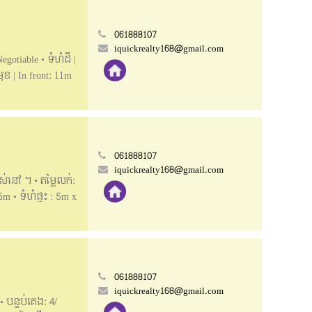
061888107
iquickrealty168@gmail.com
gotiable • ទំហំដី |
ុខ | In front: 11m
បើកជាការិយាល័យ៕
 ☎️សម្រាប់ពត៍មាន
ែរអ្នកចង់បាន៖ ✅
061888107
iquickrealty168@gmail.com
ស់នៅ ។ •​​ តម្លៃលក់:
m • ទំហំផ្ទះ : 5m x
 Below_____
iness. • Price for
ave furniture) •
more information
061888107
iquickrealty168@gmail.com
• បន្ទប់គេង: 4/