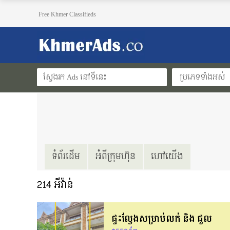
Free Khmer Classifieds
ប្រភេទទាំងអស់
ទំព័រដើម
អំពីក្រុមហ៊ុន
ហៅយើង
214
អីវ៉ាន់
ផ្ទះល្វែងសម្រាប់លក់ និង ជួល