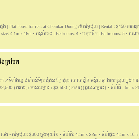
ង |​ Flat house for rent at Chomkar Doung 💰 តម្លៃជួល | Rental : $450 ចរចារ|Ne
e size: 4.1m x 18m • បន្ទប់គេង | Bedrooms: 4 • បន្ទប់ទឹក | Bathrooms: 5 • សល់ម
ថិតនៅទីប្រជុំជន សាកសមសម្រាប់បងប្អូនត្រូវការស្វែងរកផ្ទះសម្រាប់ស្នាក់នៅ និង
o need to find a house to live in and open as an office. ___________________
line: 061888105;061888107;095888107 » សូមចូលមើលchannel ដើម្បីរកទីតាំងដ
បឹងត្របែក
e/Autopostproperty168
​📍ទីតាំងល្អ ជាតំបន់ទីប្រជុំជន ក្បែរផ្សារ​ សាលារៀន មន្ទីពេទ្យ ងាយស្រួលក្នុងការរ
$2,500 (ចរចារ)(មានសម្ភារះ) $3,500 (ចរចារ)​(​គ្មានសម្ភារះ) • ទំហំដី : 5m x 25
​ ផ្ទះបាយ: 1 • ខាងមុខសល់: 6m • ខាងក្រោយសល់:1m • កុងត្រាបានយូរ ____English
abek 📍Good Location, downtown near market, school,hospital can to do all bus
) • Price for Rent: $25,00(no furniture) (negotiable) :$3500(negotiable)(h
 x 20m • Bedroom: 4 • Bathroom: 4 • Kitchen: 1 • Contract Long-Term #For 
 @sothanry Hotline: 061888110/ 061888107/061888101/095888107 Email:
up. https://t.me/iquickrealty
រេង • តម្លៃជួល: $300 ក្នុងមួយខែ • ទំហំដី: 4.1m x 22m • ទំហំផ្ទះ: 4.1m x 16m 