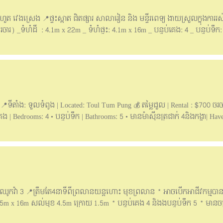
ងហួត វេងស្រេង 📍ផ្ទះស្អាត ជិតផ្សារ សាលារៀន និង​ មន្ទីរពេទ្យ ងាយស្រួលក្នុងការរ
រ) _ទំហំដី ​ : 4.1m x 22m _ ទំហំ​ផ្ទះ: 4.1m x 16m _​ បន្ទប់គេង: 4 _ បន្ទប់ទឹក
E0-E2 _ កុងត្រាបានយូរ 🚪សម្ភារះមាន: គ្រែគេង 2, តុ​ និង​ ម៉ាស៊ីនត្រជាក់2 ______
 at Borey Peng Hout Veng Sreng 📍House clean, near market, school and hospi
otiable) _ Price for rent: $550 (negotiable) _ Land size : 4.1m x 22m _ hous
 4m _ Back: 1m _ Story: E0-E2 _ Contract Long-Term 🚪Furniture: 2 beds, Ta
contact: 📥Telegram: 0969298869 @sothanry Hotline:061888101 / 061888107 
l.com Telegram group. https://t.me/iquickrealty
nt 📍ទីតាំង: ទួលទំពូង | Located: Toul Tum Pung 💰 តម្លៃជួល | Rental : $700 ចរច
គេង | Bedrooms: 4 • បន្ទប់ទឹក | Bathrooms: 5 • មានម៉ាស៊ីនត្រជាក់ 4និងកង្ហា| Ha
​​|Suitable for living and office use. ___________________ ☎️សម្រាប់ពត៍មា
888105/061888107/061888110 / 095888107
ា ឈូកវ៉ា 3 📍ត្រឹមតែ4នាទីពីព្រលានយន្តហោះ មុខព្រលាន * អាចបើកអាជីវកម្មបាន
4.5m x 16m សល់មុខ 4.5m ក្រោយ 1.5m * បន្ទប់គេង 4 និងងបន្ទប់ទឹក 5 * មានចង្
ងជើង) * ផ្ទះសង់រួច100% * ងាយស្រួលក្នុងការរស់នៅ ផាសុខភាព សុវត្ថិភាព 