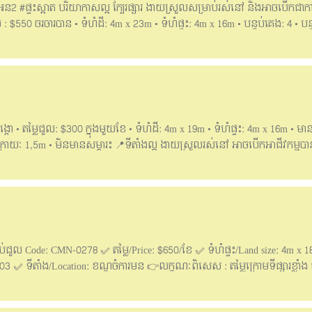
តអ៊ីអន2 #ផ្ទះស្អាត បរិយាកាសល្អ ក្បែរផ្សារ ងាយស្រួលសម្រាប់រស់នៅ និងអាចបើកជាក
: $550 ចរចារបាន • ទំហំដី: 4m x 23m • ទំហំផ្ទះ: 4m x 16m • បន្ទប់គេង: 4 • បន្
ម្ភារះ: ម៉ាស៊ីនត្រជាក់១គ្រឿង • កុងត្រាបានយូរ ——English Below—— Flat hou
house, easy to live and can open company or business. . Price for rent: $550
• Bedroom: 4 • Bathroom: 5 • In front: 5m • Back: 2m • 🚪Furniture: Air cond
ion can contact: 📥Telegram: 077399194 @rinaa0168 Hotline: 061888101 /
 iquickrealty168@gmail.com Telegram group. https://t.me/iquickreaelty
កោ • តម្លៃជួល: $300 ក្នុងមួយខែ • ទំហំដី: 4m x 19m • ទំហំផ្ទះ: 4m x 16m • មាន
្រោយៈ 1,5m • មិនមានសម្ភារះ 📍ទីតាំងល្អ ងាយស្រួលរស់នៅ អាចបើកអាជីវកម្មបា
ng Ta Mart, Khan Dang Kor • Price for Rent: $300 per month • Land size: 4m
ms: 5 • In front : 4m • Back: 1.5m • No have furniture __________________
: 061888110 / 061888105/061888107/095888107
ាប់ជួល Code: CMN-0278 ✅ តម្លៃ/Price: $650/ខែ ✅ ទំហំផ្ទះ/Land size: 4m x 1
03 ✅ ទីតាំង/Location: ខណ្ឌចំការមន 👉លក្ខណៈពិសេស : តម្លៃក្រោមទីផ្សារខ្លាំ
ន្ថែម៖ 081 88 66 01 Join Us for more on Telegram: https://t.me/maryeyes1