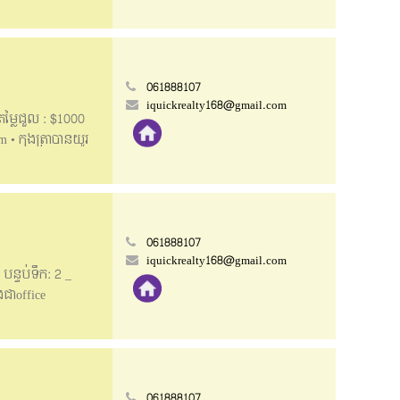
size: 5m x 16m •
le for office or
061888107
iquickrealty168@gmail.com
តម្លៃជួល : $1000
m • កុងត្រាបានយូរ
Toul Tum Pung 📍
• Land size: 4.2m x
e: Air Condition,
naa0168 Hotline:
ckrealty
061888107
iquickrealty168@gmail.com
្ទប់ទឹក: 2 _​​
ងជាoffice
 House size: 4m x
wn 👉Have Parking
ាក់ទំនងរហ័ស:
:
061888107