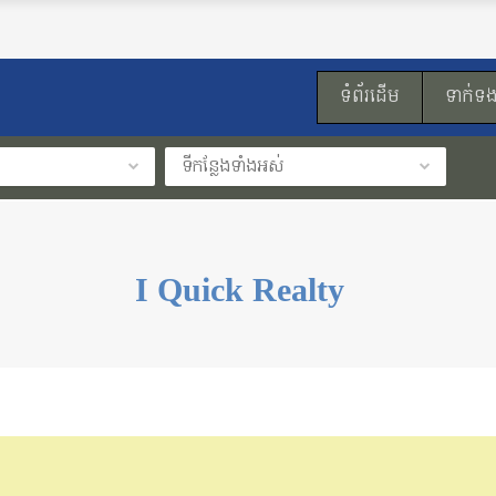
ទំព័រដើម
ទាក់ទ
ទីកន្លែងទាំងអស់
I Quick Realty