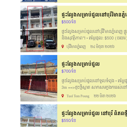
ជិតផ្សារ សាលារៀន * ឱកាសចំណេញភ្លាមៗ *
ទូរស័ព្ទលេខ: Tel: 093 41 44 40 ( Tel
ផ្ទះល្វែងសម្រាប់ជួលនៅបុរីវិមានភ្ន
https://t.me/Honglyheng093
$500/ខែ
ផ្ទះល្វែងសម្រាប់ជួលនៅបុរីវិមានភ្នំពេញ ផ
និងសុវត្ថិភាព។ •​ តម្លៃជួល: $500 (ចរចារ
ក្រោយ: 1m ________English Below_____
បុរីវិមានភ្នំពេញ
២៤ មិថុនា ២០២៦
near schools, and hospitals, Easy to liv
House size: 4.3m x 16m • Bedroom: 4 • 
ផ្ទះល្វែងសម្រាប់ជួល
081960530 Hotline: 061888110 / 061
$700/ខែ
ផ្ទះល្វែងសម្រាប់ជួល​នៅទួលទំពូង • តម្លៃជួ
3m ==>ផ្ទះថ្មីស្អាត សាកសមក្នុងការរស
for rent: $700 negotiable • Land size :
Tuol Tom Poung
២២ មិនា ២០២៦
new house suitable for living and sell
/061888107/061888105/095888107
ផ្ទះល្វែងសម្រាប់ជួល នៅបុរី ពិភពថ្ម
$550/ខែ