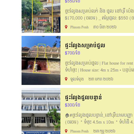
$550/ខែ
ផ្ទះល្វែងសម្រាប់លក់ និង ជួល​ នៅបុរី ប៉េ
$170,000 (ចរចារ) _ តម្លៃជួល: $550 (ចរចា
សល់ក្រោយ: 1m _ ប្លង់ត្រឹមបុរី _ កម្ពស់: 
Phnom Penh
៣០ មិនា ២០២៦
Below_______ Flat house for sale & rent
living. _ Price for sale: $170,000 (neg
ផ្ទះល្វែងសម្រាប់ជួល
_ Bedroom: 4 _ Bathroom: 5 _ In front:
condition #For more information can 
$700/ខែ
/095888107 Email: iquickrealty168@gmai
ផ្ទះល្វែងសម្រាប់ជួល |​ Flat house for re
ទំហំផ្ទះ | House size: 4m x 25m • បន្ទប់
»សាកសមសម្រាប់ការស្នាក់នៅ និងបើកoffice 
ទួលទំពូង
២៣ មករា ២០២៦
Telegram: 077399194 📞Hotline: 061
ផ្ទះល្វែងជួលបន្ទាន់
$300/ខែ
🏠#ផ្ទះល្វែងជួលបន្ទាន់_នៅបុរីឃាមបញ្ញ
(ចរចារ) * ទំផ្ទះ 4.5m x 10m * ទំហំដី 
កន្លែងទទួលភ្ញៀវ ចំណតឡាន 1 * ទិស (ខា
Phnom Penh
២៧ កុម្ភ ២០២៦