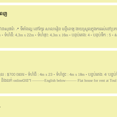
 ទីតាំង ចំងាយត្រឹមតែ 15នាទី ពីរង្វង់មូលជ្រោយចង្វារ ☎️មានចំណាប់អារម្មណ៍ 
egram) 095 51 44 40 ( Telegram) 016 47 87 22 ( Telegram) ឬចុច Join Teleg
ំពេញ
្លូវជាសុផារ៉ា ​ 📍 ទីតាំងល្អ នៅក្បែរ សាលារៀន មន្ទីពេទ្យ ងាយស្រួលក្នុងការរស់ន
) • ទំហំដី: 4,3m x 22m •​ ទំហំផ្ទះ: 4,3m x 16m • បន្ទប់គេង: 4 • បន្ទប់ទឹក : 5
_____ Flat House for rent at Borey Vimean Phnom Penh St.Chea Sophara 📍
ing for comfortable and security. • Price for Rent : $500 (negotiable) • Land 
Bathroom: 5 •​ In front: 5m / Back: 1m 📲For more information can contact: 
888107 / 061888105 /095888107
ល : $700 ចរចារ • ទំហំដី : 4m x 23 • ទំហំផ្ទះ : 4m x 18m • បន្ទប់គេង: 4/ បន្ទប់ទ
់នៅ និងលក់ onlineបាន។ ———-English below——— Flat house for rent at Toul
 4m x 23m • House size: 4m x 18m • Bedrooms : 4/ Bathrooms: 4 • In front : 
ing online 📥Contact telegram: 081960530 Hotline: 061888110
ី