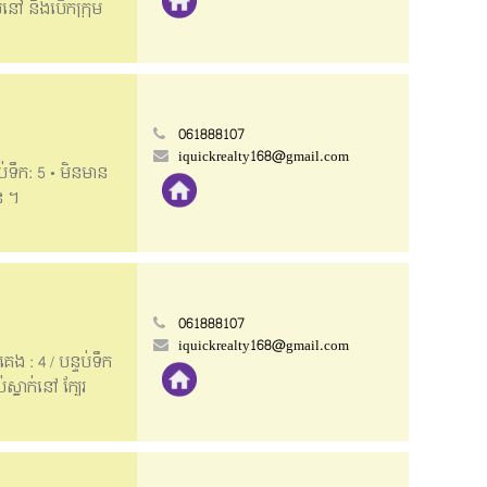
់នៅ និងបើកក្រុម
month • Land size:
house, good
9194 Hotline:
061888107
iquickrealty168@gmail.com
ទប់ទឹក: 5 • មិនមាន
ន ។
.1m x 31m • House
nt, safe, suitable
061888107
iquickrealty168@gmail.com
េង : 4 / បន្ទប់ទឹក
នាក់នៅ ក្បែរ
k Cheng ( Corner )
 Front: 4m ==>Good
______ 📲​​​ Contact