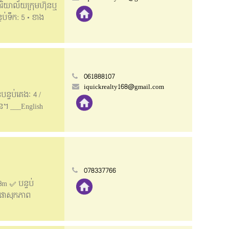
ារិយាល័យក្រុមហ៊ុន​ឬ
ទប់ទឹក: 5 • ខាង
se for rent at New
 negotiable • Land
itioner=1 •
061888107
iquickrealty168@gmail.com
បន្ទប់គេងៈ 4 /
ន​។ ___English
 x 19m • Houses
_________ 📲
078337766
8m ✅ បន្ទប់
ង ផាសុកភាព
 ☎️023 88 23 23