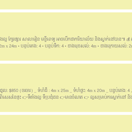
r rent at Borey Rith , Toul Sangkae • Rental Price: $600 per month • House 
 AC4, and Bed all in room. • In front: 5m / Back: 1m ==>Good location, suitab
: 077399194 Hotline: 061888105/061888107/061888110 /095888107
ំងល្អ ក្បែរផ្សារ​ សាលារៀន មន្ទីពេទ្យ អាចបើកជាការិយាល័យ និងស្នាក់នៅបាន៕ 💰 
 4.2m x 24m • បន្ទប់គេង: 4 • បន្ទប់ទឹក: 4 • ខាងមុខសល់​: 4m • ខាងក្រោយសល់: 2
ក តុបាយ សាឡុង គ្រែ និង​វាំងនន។ ——English Below—— Flat House for rent at 
hospital, can be to open office and living. . Price for rent: $1000 negotiable 
: 4 • Bathroom: 4 • In front: 4m • Back: 2m • Contract long term 🚪Furnitur
, and Curtain. #For more information can contact: 📥Telegram: 077399194 @ri
88107 Email: iquickrealty168@gmail.com Telegram group. https://t.me/iqui
​: $850 (ចរចារ) _ ទំហំដី : 4m x 25m _ ទំហំផ្ទះ:​ 4m x 20m _ បន្ទប់គេង​: 4 , បន
េសនៃផ្ទះ 👉ទីតាំងល្អ​ ទីប្រជុំជន 👉មានចំណត 👉 ល្អសម្រាប់ការស្នាក់នៅ​ និ
at Toul Tum Pung 👉Price for rent: $850 negotiable _ Land size: 4m x 25m _
ont: 5m , _ Story: E0 -E2 🏡Features of the house 👉Good location,Downto
e information can contact us: Telegrams:​ 077399194 @rinaa0168 ទូរសព្ទ័ទំន
88110/095888107 Email: iquickrealty168@gmail.com Telegram’s Channel 