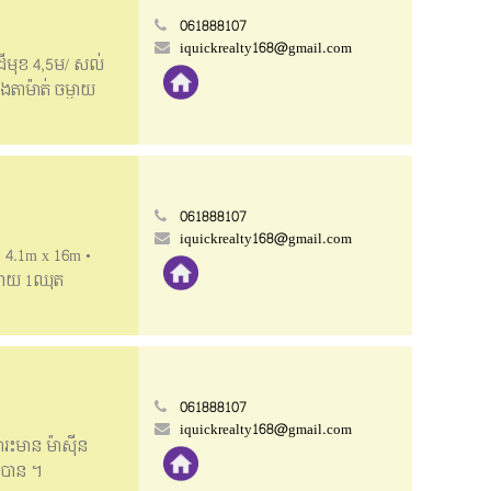
061888107
iquickrealty168@gmail.com
ដីមុខ 4,5ម​/ សល់
ឹងតាម៉ាត់ ចម្ងាយ
ish Below_______
: 4,2m x 14m •
) about 500m => It
05
061888107
iquickrealty168@gmail.com
 : 4.1m x 16m •
តុបាយ 1ឈុត
_ Flat house for
e size: 4.1m x
people to open a
061888107
iquickrealty168@gmail.com
ភារះមាន ម៉ាស៊ីន
នៅបាន ។