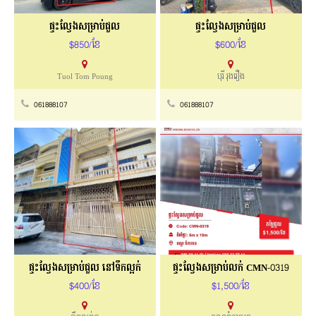
ផ្ទះល្វែងសម្រាប់ជួល
ផ្ទះល្វែងសម្រាប់ជួល
$850/ខែ
$600/ខែ
Tuol Tom Poung
បុរី រុងរឿង
061888107
061888107
ផ្ទះល្វែងសម្រាប់ជួល នៅទឹកល្អក់
ផ្ទះល្វែងសម្រាប់លក់ CMN-0319
$400/ខែ
$1,500/ខែ