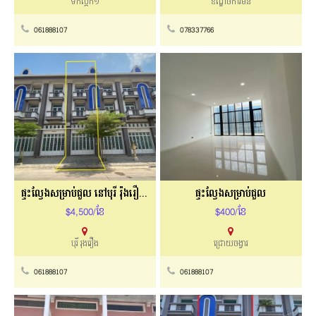
ទឹកល្អក់១
ខណ្ឌចំការមន
061888107
078337766
ផ្ទះល្វែងសម្រាប់ជួល នៅបុរី រ៉ុងរឿង 6A
ផ្ទះល្វែងសម្រាប់ជួល
$4,500/ខែ
$400/ខែ
បុរី រុងរឿង
ជ្រោយចង្វារ
061888107
061888107