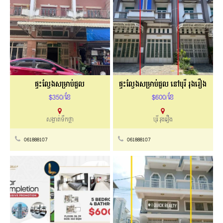
ផ្ទះល្វែងសម្រាប់ជួល
ផ្ទះល្វែងសម្រាប់ជួល នៅបុរី រុងរឿង
$350/ខែ
$600/ខែ
សង្កាត់ទឹកថ្លា
បុរី រុងរឿង
061888107
061888107