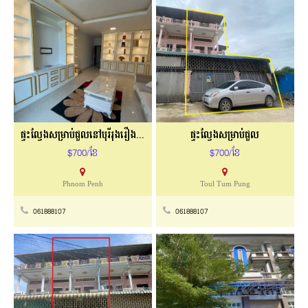
ផ្ទះល្វែងសម្រាប់ជួលនៅបុរីរុងរឿងខុនដូរ
ផ្ទះល្វែងសម្រាប់ជួល
$700/ខែ
$700/ខែ
Phnom Penh
Toul Tum Pung
061888107
061888107