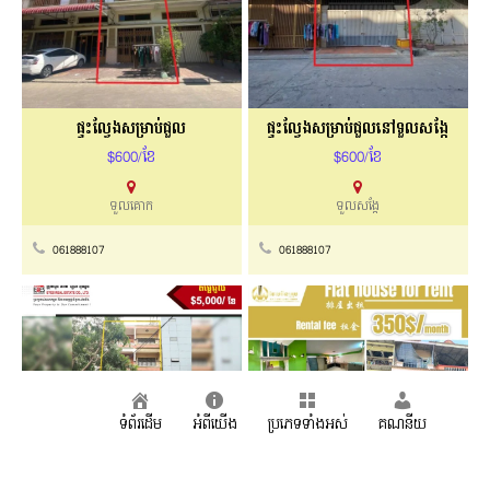
ផ្ទះល្វែងសម្រាប់ជួល
ផ្ទះល្វែងសម្រាប់ជួលនៅទួលសង្កែ
$600/ខែ
$600/ខែ
ទួលគោក
ទួលសង្កែ
061888107
061888107
ទំព័រដើម
អំពីយើង
ប្រភេទទាំងអស់
គណនីយ