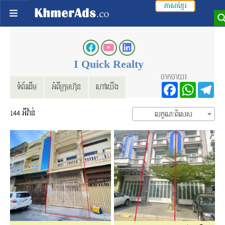
ភាសាខ្មែរ
I Quick Realty
ចាកចាយ៖
Facebo
Wha
T
ទំព័រដើម
អំពីក្រុមហ៊ុន
ហៅយើង
144
អីវ៉ាន់
លក្ខណៈពិសេស