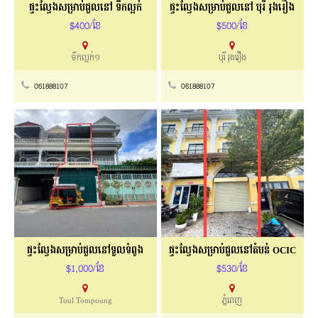
ផ្ទះល្វែងសម្រាប់ជួលនៅ ទឹកល្អក់
ផ្ទះល្វែងសម្រាប់ជួលនៅ បុរី រុងរឿង
$400/ខែ
$500/ខែ
ទឹកល្អក់១
បុរី រុងរឿង
061888107
061888107
ផ្ទះល្វែងសម្រាប់ជួលនៅទួលទំពូង
ផ្ទះល្វែងសម្រាប់ជួលនៅតំបន់ OCIC
$1,000/ខែ
$530/ខែ
Toul Tompoung
ភ្នំពេញ