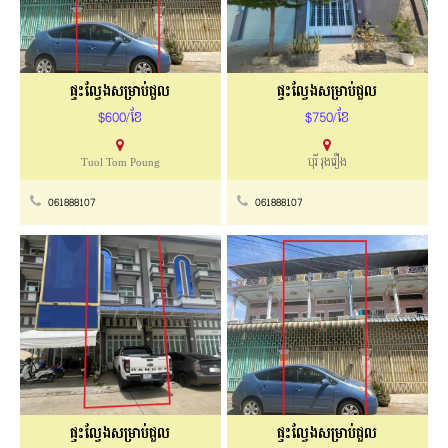
ផ្ទះល្វែងសម្រាប់ជួល
ផ្ទះល្វែងសម្រាប់ជួល
$600/ខែ
$750/ខែ
Tuol Tom Poung
បុរី រុងរឿង
061888107
061888107
ផ្ទះល្វែងសម្រាប់ជួល
ផ្ទះល្វែងសម្រាប់ជួល