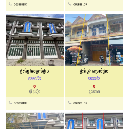
061888107
061888107
ផ្ទះល្វែងសម្រាប់ជួល
ផ្ទះល្វែងសម្រាប់ជួល
$350/ខែ
$600/ខែ
បុរី រុងរឿង
ទួលគោក
061888107
061888107