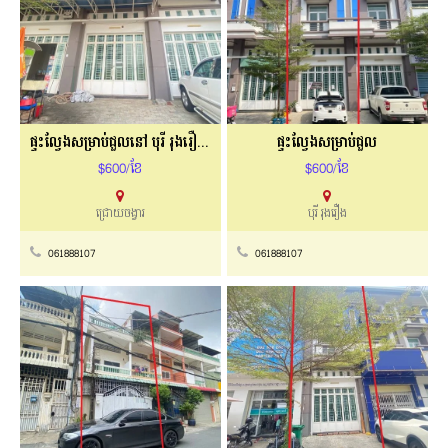
ផ្ទះល្វែងសម្រាប់ជួលនៅ បុរី រុងរឿងខុនដូរ
ផ្ទះល្វែងសម្រាប់ជួល
$600/ខែ
$600/ខែ
ជ្រោយចង្វារ
បុរី រុងរឿង
061888107
061888107