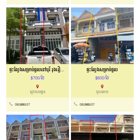
ផ្ទះល្វែងសម្រាប់ជួលនៅបុរី រុងរឿង ជ្រោយចង្វារ
ផ្ទះល្វែងសម្រាប់ជួល
$700/ខែ
$600/ខែ
ជ្រោយចង្វារ
ទួលគោក
061888107
061888107