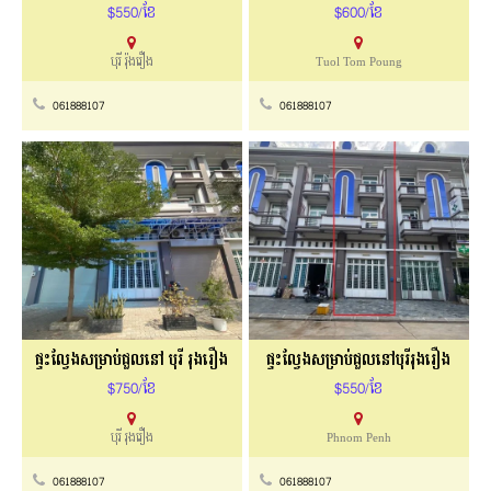
$550/ខែ
$600/ខែ
បុរី រ៉ុងរឿង
Tuol Tom Poung
061888107
061888107
ផ្ទះល្វែងសម្រាប់ជួលនៅ បុរី រុងរឿង
ផ្ទះល្វែងសម្រាប់ជួលនៅបុរីរុងរឿង
$750/ខែ
$550/ខែ
បុរី រុងរឿង
Phnom Penh
061888107
061888107