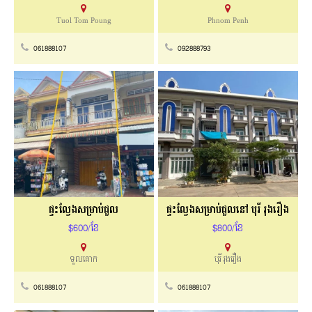
Tuol Tom Poung
Phnom Penh
061888107
092888793
ផ្ទះល្វែងសម្រាប់ជួល
ផ្ទះល្វែងសម្រាប់ជួលនៅ បុរី រុងរឿង
$600/ខែ
$800/ខែ
ទួលគោក
បុរី រុងរឿង
061888107
061888107