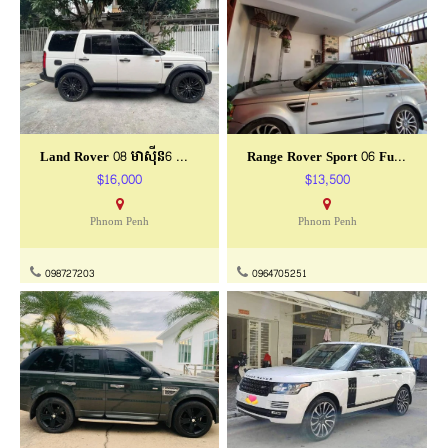
Land Rover 08 មាសុីន6 មាស៊ូត
Range Rover Sport 06 Full មាស៊ូត ធានាឡានស្អាត
$16,000
$13,500
Phnom Penh
Phnom Penh
098727203
0964705251