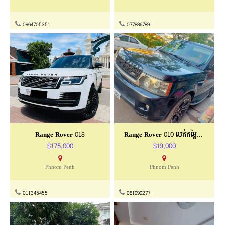
0964705251
077886789
Range Rover 018
Range Rover 010 លក់តម្លៃពិសេស
$175,000
$19,000
Phnom Penh
Phnom Penh
011345455
081999277