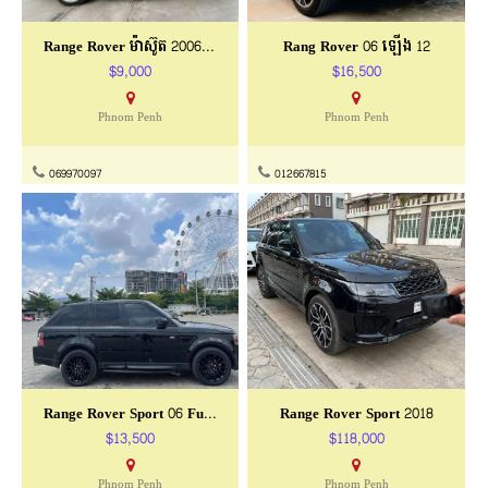
Range Rover ម៉ាស៊ូត 2006 Full Option
Rang Rover 06 ឡើង 12
$9,000
$16,500
Phnom Penh
Phnom Penh
069970097
012667815
Range Rover Sport 06 Full មាស៊ូត
Range Rover Sport 2018
$13,500
$118,000
Phnom Penh
Phnom Penh