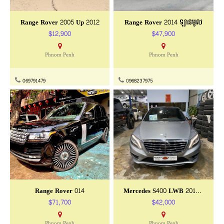
Range Rover 2005 Up 2012
Range Rover 2014 ឡានមូល
$12,900
$47,900
Phnom Penh
Phnom Penh
069791479
0968237975
Range Rover 014
Mercedes S400 LWB 2014 ក្រដាសពន្ធ
$71,700
$42,000
Phnom Penh
Phnom Penh