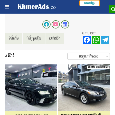
ភាសាខ្មែរ
ចាកចាយ៖
Facebo
Wha
T
ទំព័រដើម
អំពីក្រុមហ៊ុន
ហៅយើង
3
អីវ៉ាន់
លក្ខណៈពិសេស