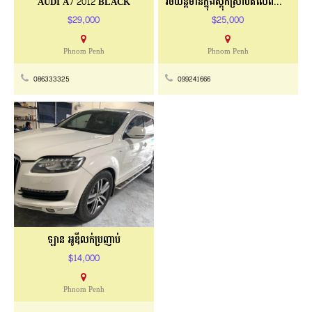
AUDI A7 2012 BLACK
រថយន្ដមានក្នុងស្តុកស្រាប់តំលៃពិសេស
$29,000
$25,000
Phnom Penh
Phnom Penh
086333325
099241666
ឡាន អូឌីលក់ប្រញាប់
$14,000
Phnom Penh