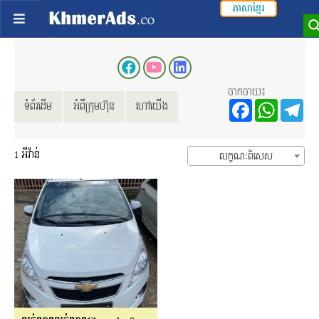
ភាសាខ្មែរ
ចាកចាយ៖
Facebo
Wha
T
ទំព័រដើម
អំពីក្រុមហ៊ុន
ហៅយើង
1
អីវ៉ាន់
លក្ខណៈពិសេស