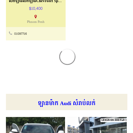
លក់ឡានលក់ឡានChevrolet Spark 2011 Full Option
$10,400
Phnom Penh
01097716
ឡានម៉ាក Audi សំរាប់លក់