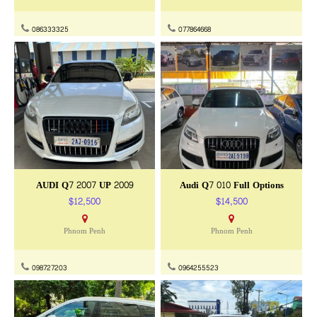
086333325
077864668
AUDI Q7 2007 UP 2009
Audi Q7 010 Full Options
$12,500
$14,500
Phnom Penh
Phnom Penh
098727203
0964255523