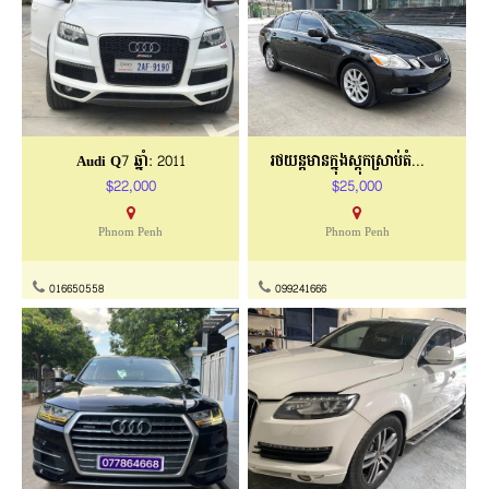
Audi Q7 ឆ្នាំ: 2011
រថយន្ដមានក្នុងស្តុកស្រាប់តំលៃពិសេស
$22,000
$25,000
Phnom Penh
Phnom Penh
016650558
099241666