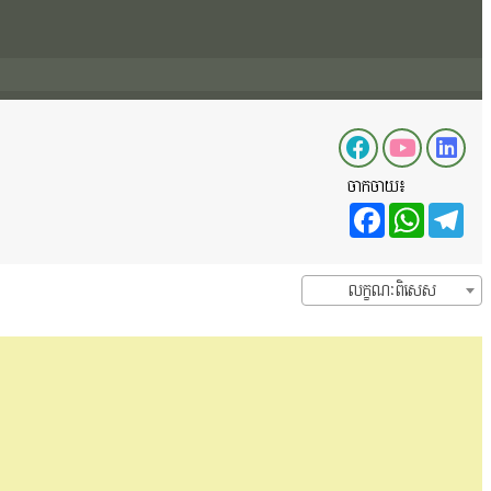
ចាកចាយ៖
Facebo
Wha
T
លក្ខណៈពិសេស
077675505