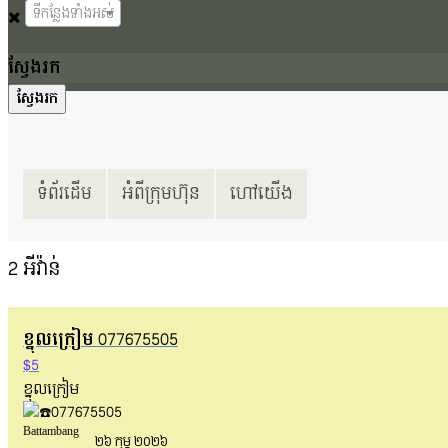
ទីកន្លែងទាំងអស់
ស្វែងរក
ទំព័រដើម
អំពីក្រុមហ៊ុន
ហៅយើង
2
អីវ៉ាន់
ខ្នុលក្រៀម 077675505
$5
ខ្នុលក្រៀម
077675505
Battambang
២៦ កុម្ភ ២០២៦