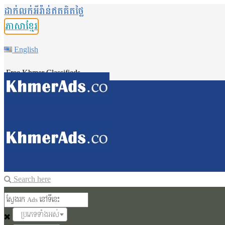
ដាក់លក់អីវ៉ាន់ឥតគិតថ្លៃ
ភាសាខ្មែរ
English
Free Khmer Classifieds
Search here
ប្រភេទទាំងអស់