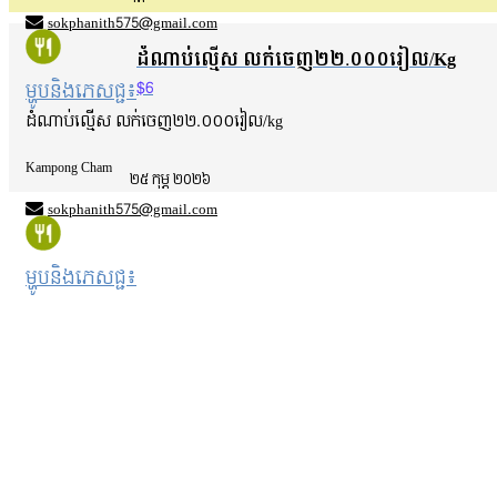
sokphanith575@gmail.com
ដំណាប់ល្មើស លក់ចេញ២២.០០០រៀល/kg
$6
ម្ហូបនិងភេសជ្ជ៖
ដំណាប់ល្មើស លក់ចេញ២២.០០០រៀល/kg
Kampong Cham
២៥ កុម្ភ ២០២៦
sokphanith575@gmail.com
ម្ហូបនិងភេសជ្ជ៖