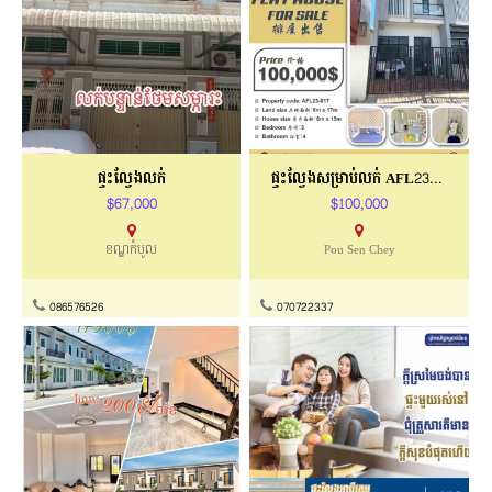
ផ្ទះល្វែងលក់
ផ្ទះល្វែងសម្រាប់លក់ AFL23-017
$67,000
$100,000
ខណ្ឌកំបូល
Pou Sen Chey
086576526
070722337