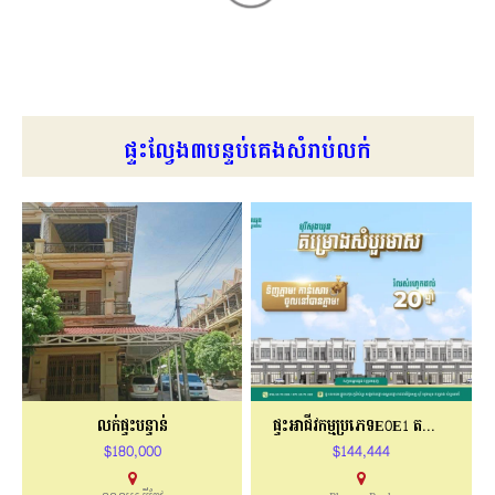
ផ្ទះល្វែង៣បន្ទប់គេងសំរាប់លក់
លក់ផ្ទះបន្ទាន់
ផ្ទះអាជីវកម្មប្រភេទE0E1 តម្លៃត្រឹមតែ 10ម៉ឺនស្តើង
$180,000
$144,444