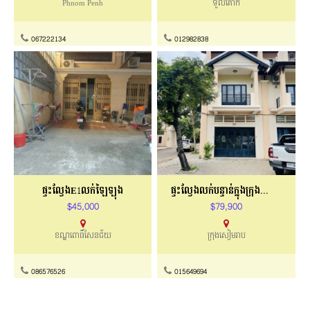
Phnom Penh
ទួលគោក
067222134
012982838
ផ្ទះល្វែងE1លក់ឡៃឡុង
ផ្ទះល្វែងលក់បន្ទាន់ក្នុងក្រុងសៀមរាប
$45,000
$79,900
ខណ្ឌពោធិ៍សែនជ័យ
ក្រុងសៀមរាប
086576526
015649694