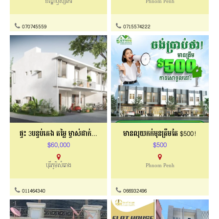
ខណ្ឌឫស្សីកែវ
Phnom Penh
070745559
0715574222
ផ្ទះ 3បន្ទប់គេង តម្លៃ ម្ចាស់ដាក់លក់ បន្ទាន់
មានលុយកក់មុនត្រឹមតែ $500!
$60,000
$500
បុរីភូមិសំរោង
Phnom Penh
011464340
066932496