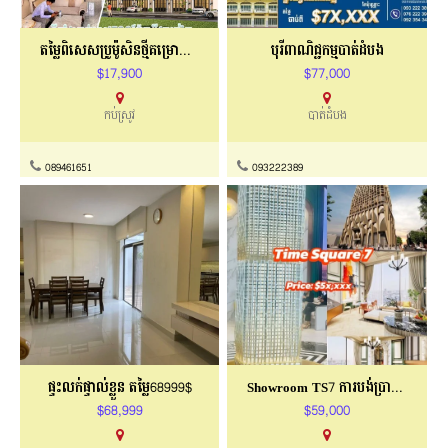
តម្លៃពិសេសប្រូម៉ូសិនថ្មីគម្រោងផ្ទះល្វែង
បុរីពាណិជ្ជកម្មបាត់ដំបង
$17,900
$77,000
កប់ស្រូវ
បាត់ដំបង
089461651
093222389
ផ្ទះលក់ផ្ទាល់ខ្លួន តម្លៃ68999$
Showroom TS7 ការបង់ប្រាក់ល្អ
$68,999
$59,000