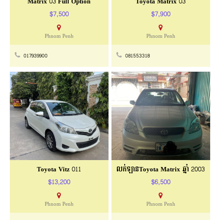
Matrix 03 Full Option
Toyota Matrix 03
$7,500
$7,900
Phnom Penh
Phnom Penh
017939900
081553318
Toyota Vitz 011
លក់ឡានToyota Matrix ឆ្នាំ 2003
$13,200
$6,500
Phnom Penh
Phnom Penh