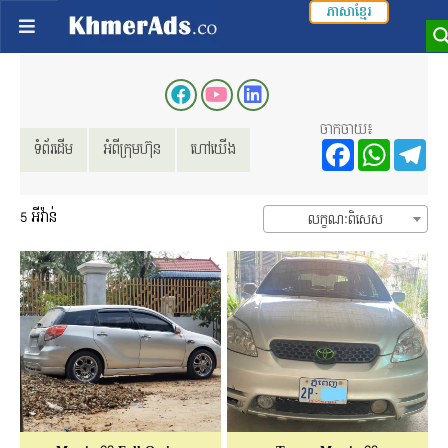
ភាសាខ្មែរ
ចាកចាយ៖
Facebo
Wha
T
ទំព័រដើម
អំពីក្រុមហ៊ុន
ហៅយើង
5
អីវ៉ាន់
លក្ខណៈពិសេស