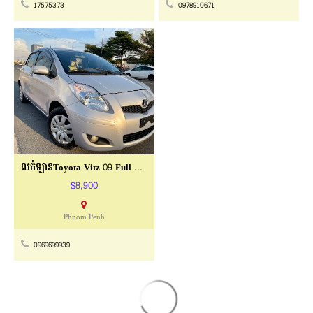
17575373
0978910671
លក់ឡានToyota Vitz 09 Full Option
$8,900
Phnom Penh
0969699939