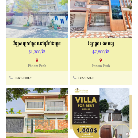
វីឡាសម្រាប់ជួលនៅបុរីប៉េងហួត
វីឡាជួល ឯករាជ្យ
$1,300/ខែ
$7,500/ខែ
Phnom Penh
Phnom Penh
0965230075
085585823