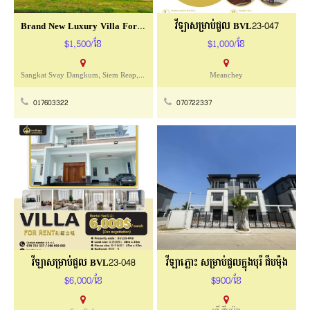
Brand New Luxury Villa For Rent With Pool
វីឡាសម្រាប់ជួល BVL23-047
$1,500/ខែ
$1,000/ខែ
Sangkat Svay Dangkum, Siem Reap, Cambodia
Meanchey
017603322
070722337
វីឡាសម្រាប់ជួល BVL23-048
វីឡាភ្លោះ សម្រាប់ជួលក្នុងបុរី ជីបម៉ុង
$6,000/ខែ
$900/ខែ