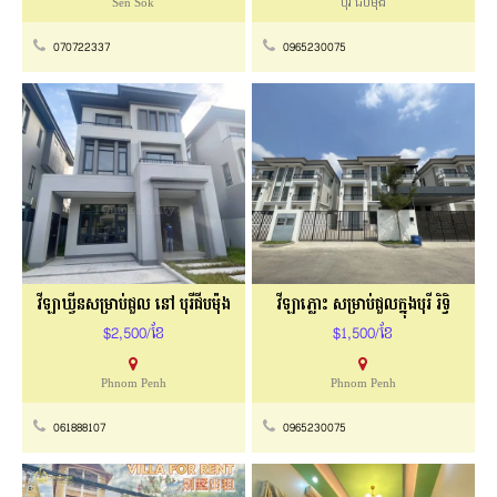
Sen Sok
បុរី ជីបម៉ុង
070722337
0965230075
វីឡាឃ្វីនសម្រាប់​ជួល ​នៅ​ បុរីជីបម៉ុង
វីឡាភ្លោះ សម្រាប់ជួលក្នុងបុរី រិទ្ធិ
$2,500/ខែ
$1,500/ខែ
Phnom Penh
Phnom Penh
061888107
0965230075