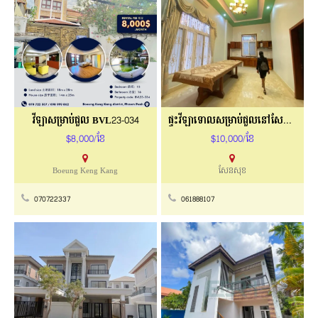
វីឡាសម្រាប់ជួល BVL23-034
ផ្ទះវីឡាទោលសម្រាប់ជួលនៅសែនសុខ
$8,000/ខែ
$10,000/ខែ
Boeung Keng Kang
សែនសុខ
070722337
061888107