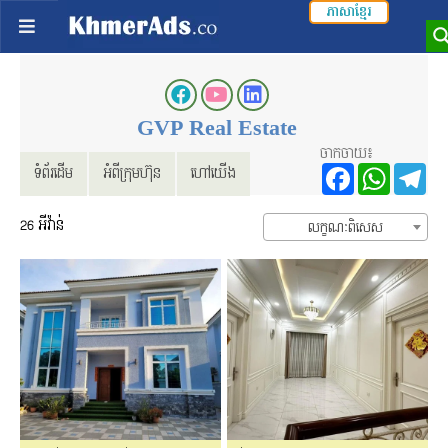
ភាសាខ្មែរ
GVP Real Estate
ចាកចាយ៖
Facebo
Wha
T
ទំព័រដើម
អំពីក្រុមហ៊ុន
ហៅយើង
26
អីវ៉ាន់
លក្ខណៈពិសេស