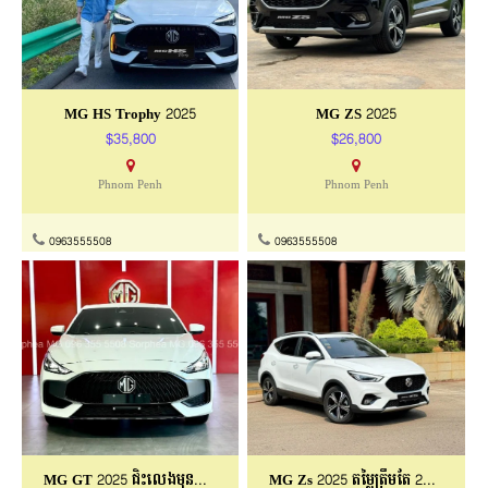
ផ្ទះវីឡាកូនកាត់សម្រាប់ជួល
វីឡា សម្រាប់ជួល នៅភ្នំពេញថ្មី
$600/ខែ
$2,500/ខែ
Phnom Penh
Phnom Penh
061888107
0965230075