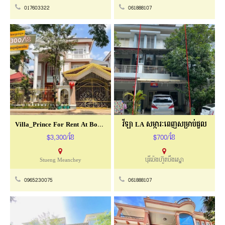
017603322
061888107
Villa_Prince For Rent At Borey Peng Hout
វីឡា LA សម្ភារៈពេញសម្រាប់ជួល
$3,300/ខែ
$700/ខែ
Stueng Meanchey
បុរីប៉េងហ៊ួតបឹងស្នោ
0965230075
061888107