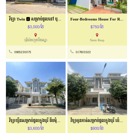
វីឡា Twin 🅰️ សម្រាប់ជួលនៅ បុរីប៉េងហួត
Four-Bedrooms House For Rent In Sla Kram
$3,000/ខែ
$750/ខែ
បុរីប៉េងហួតបឹងស្នោ
Siem Reap
0965230075
017603322
វីឡាឃ្វីនសម្រាប់ជួលក្នុងបុរី ជីបម៉ុងលែន
វីឡាកូនកាត់សម្រាប់ជួលក្នុងបុរី ប៉េងហួតដឹស្តា
$3,600/ខែ
$900/ខែ