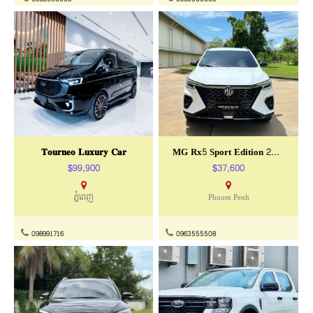
MG HS Trophy 2025
MG ZS 2025
$35,800
$26,800
Phnom Penh
Phnom Penh
0963555508
0963555508