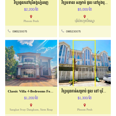
វីឡាជួលនៅបុរីអង្គរភ្នំពេញ
វីឡាទោល សម្រាប់ ជួល នៅក្នុងបុរីប៉េងហួត
$2,200/ខែ
$5,000/ខែ
Phnom Penh
បុរីប៉េងហួតបឹងស្នោ
0965230075
0965230075
Classic Villa 4-Bedrooms For Rent In Town
វីឡាកូនកាត់សម្រាប់​ ជួល​ ​នៅ​ បុរីជីបម៉ុង
$1,200/ខែ
$1,300/ខែ
Sangkat Svay Dangkum, Siem Reap
Phnom Penh