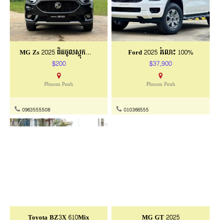
MG GT 2025 ជិះលេងមុនអ៊ុំទូក
MG Zs 2025 តម្លៃត្រឹមតែ 26,500$
$500/ខែ
$26,500
Phnom Penh
ភ្នំពេញ
0963555508
0963555508