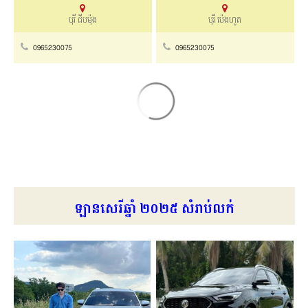
បុរី ជីបម៉ុង
បុរី ប៉េងហួត
0965230075
0965230075
A Luxury Private Villa
វីឡាសម្រាប់ជួល BVL23-049
$3,500/ខែ
$6,000/ខែ
ខេត្តសៀមរាប
Chbar Ampov
012312765
070722337