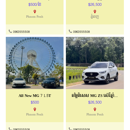
វីឡាភ្លោះសម្រាប់ជួលមានសម្ភារះពេញ
វីឡាកូនកាត់ សម្រាប់ជួលក្នុងបុរី វិមានភ្នំពេញ
$650/ខែ
$900/ខែ
ផ្លូវជាសុផារ៉ា
បុរី​ វិមានភ្នំពេញ
061888107
0965230075
ឡានសេរីឆ្នាំ ២០២៥ សំរាប់លក់