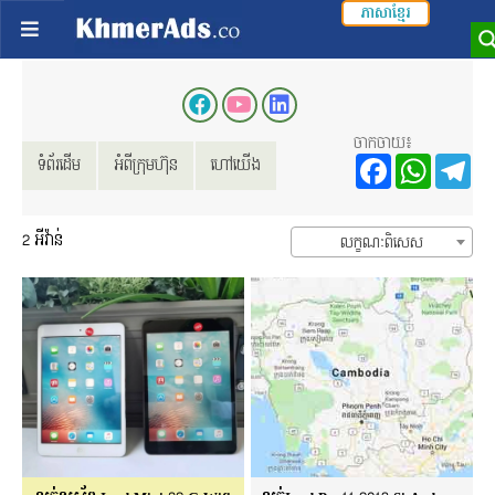
ភាសាខ្មែរ
ចាកចាយ៖
Facebo
Wha
T
ទំព័រដើម
អំពីក្រុមហ៊ុន
ហៅយើង
2
អីវ៉ាន់
លក្ខណៈពិសេស