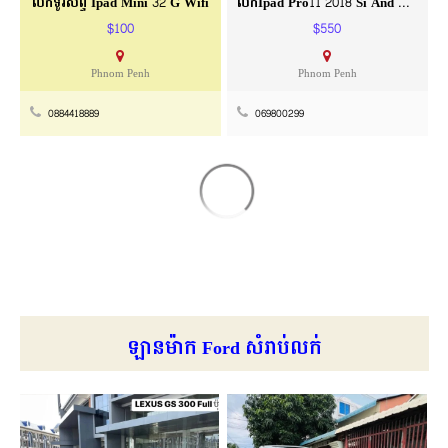
លក់ទូរស័ព្ទ Ipad Mini 32 G Wifi
លក់Ipad Pro11 2018 Si And Wifiwifi
$100
$550
Phnom Penh
Phnom Penh
0884418889
069800299
ឡានម៉ាក Ford សំរាប់លក់