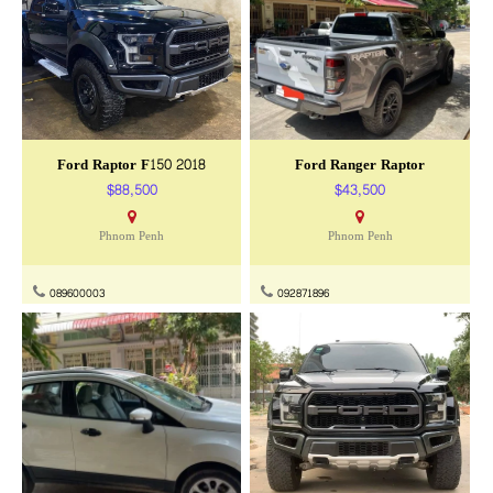
Ford Raptor F150 2018
Ford Ranger Raptor
$88,500
$43,500
Phnom Penh
Phnom Penh
089600003
092871896