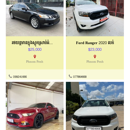
រថយន្ដមានក្នុងស្តុកស្រាប់តំលៃពិសេស
Ford Ranger 2020 លក់
$25,000
$23,000
Phnom Penh
Phnom Penh
099241666
077864668