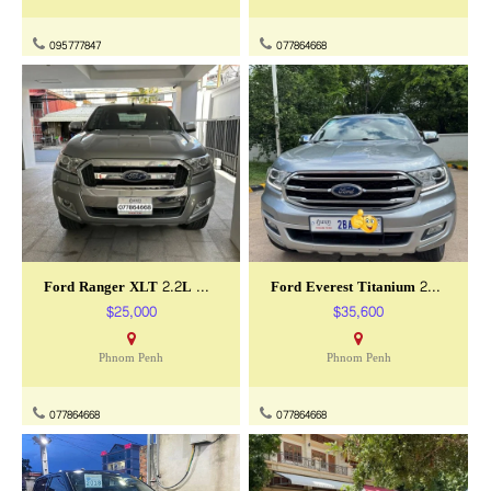
095777847
077864668
Ford Ranger XLT 2.2L ឆ្នាំ2017
Ford Everest Titanium 2018
$25,000
$35,600
Phnom Penh
Phnom Penh
077864668
077864668