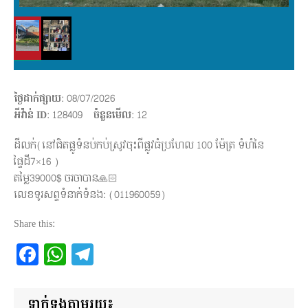
ថ្ងៃដាក់ផ្សាយ
: 08/07/2026
អីវ៉ាន់ ID
: 128409
ចំនួនមើល
:
12
ដីលក់(នៅជិតផ្លូទំនប់កប់ស្រូវចុះពីផ្លូវធំប្រហែល 100 ម៉ែត្រ ទំហំនៃ
ផ្ទៃដី7×16 )
តម្លៃ39000$ ចរចាបាន🙏🏻
លេខទូរសព្ទទំនាក់ទំនង: (011960059)
Share this:
Facebook
WhatsApp
Telegram
ទាក់ទងតាមរយ៖