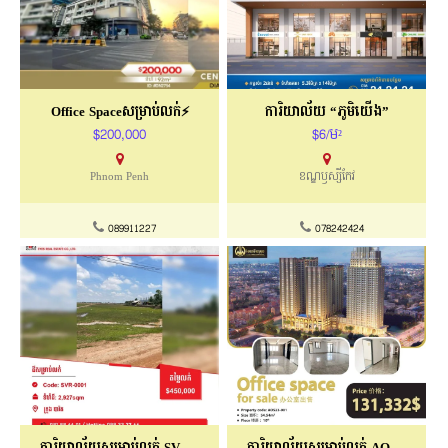
Office Spaceសម្រាប់លក់⚡️
ការិយាល័យ “ភូមិយើង”
$200,000
$6/ម²
Phnom Penh
ខណ្ឌឫស្សីកែវ
089911227
078242424
ការិយាល័យសម្រាប់លក់ SVR-0001
ការិយាល័យសម្រាប់លក់ AOS23-001