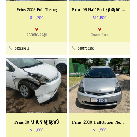
Prius 2008 Full Turing
Prius 08 Half Full​ ឡានស្អាត​ ម្ចាស់ដេីម​
$11,700
$12,800
ខណ្ឧសែនសុខ
Phnom Penh
092829819
0964705251
Prius 08 ស របកស្បែកថ្ពាល់
Prius_2008_FullOption_NoMap
$11,800
$11,500