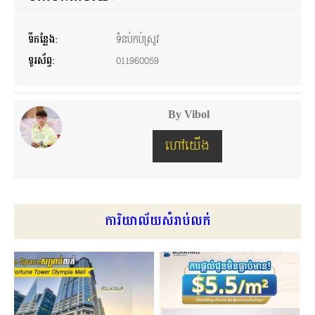
ទីកន្លែង:
ទំនប់កប់ស្រូវ
ទូរស័ព្ទ:
011960059
By Vibol
ហៅយើង
ការិយាល័យសំរាប់លក់