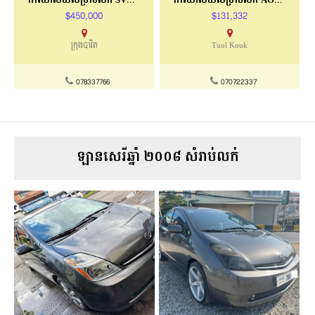
$450,000
$131,332
ក្រុងបាវិត
Tuol Kouk
078337766
070722337
ឡានសេរីឆ្នាំ ២០០៨ សំរាប់លក់