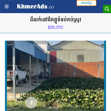
ភាសាខ្មែរ
ដីលក់នៅជិតផ្លូទំនប់កប់ស្រូវ
$39,000