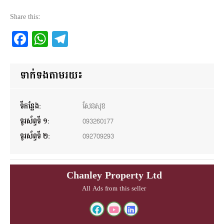
Share this:
Facebook
WhatsApp
Telegram
ទាក់ទងតាមរយ៖
ទីកន្លែង:
សែនសុខ
ទូរស័ព្ទទី ១:
093260177
ទូរស័ព្ទទី ២:
092709293
Chanley Property Ltd
All Ads from this seller