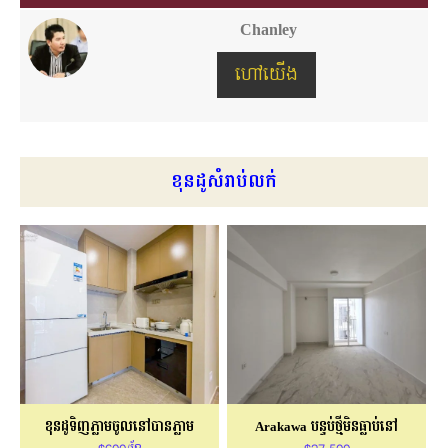
Chanley
ហៅយើង
ខុនដូសំរាប់លក់
ខុនដូទិញភ្លាមចូលនៅបានភ្លាម
Arakawa បន្ទប់ថ្មីមិនធ្លាប់នៅ