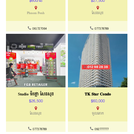
$600/ខែ
$27,500
Phnom Penh
សែនសុខ
061727064
077378789
Studio ទឹកថ្លា សែនសុខ
𝐓𝐊 𝐒𝐭𝐚𝐫 𝐂𝐨𝐧𝐝𝐨
$26,500
$60,000
សែនសុខ
ទួលគោក
077378789
092777777