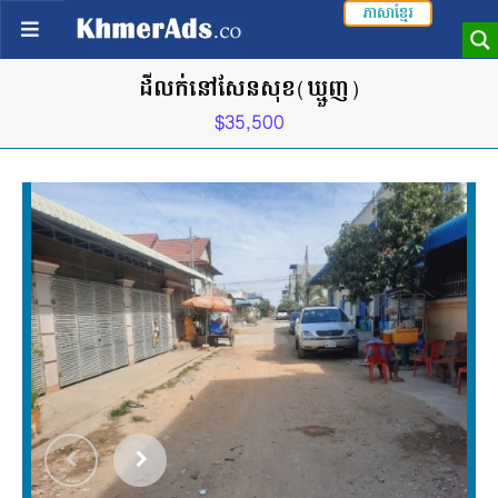
ភាសាខ្មែរ
ដីលក់នៅសែនសុខ(ឃ្មួញ)
$35,500