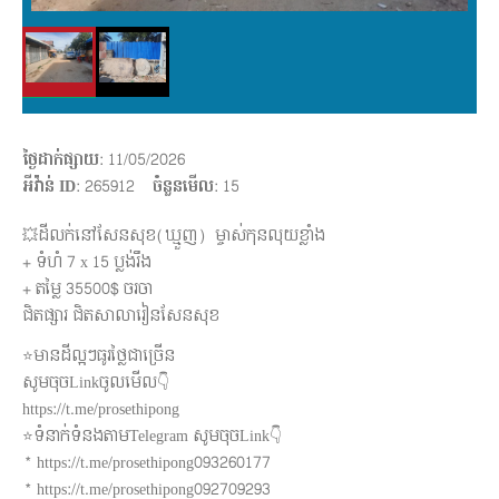
ថ្ងៃដាក់ផ្សាយ
: 11/05/2026
អីវ៉ាន់ ID
: 265912
ចំនួនមើល
:
15
💥ដីលក់នៅសែនសុខ(ឃ្មួញ) ម្ចាស់កុនលុយខ្លាំង
+ ទំហំ 7 x 15 ប្លង់រឹង
+ តម្លៃ 35500$ ចរចា
ជិតផ្សារ ជិតសាលារៀនសែនសុខ
⭐️មានដីល្អៗធូរថ្លៃជាច្រើន
សូមចុចLinkចូលមើល👇
https://t.me/prosethipong
⭐️ទំនាក់ទំនងតាមTelegram សូមចុចLink👇
* https://t.me/prosethipong093260177
* https://t.me/prosethipong092709293