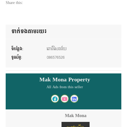
ទាក់ទងតាមរយ៖
ទីកន្លែង:
ពោធិ៍សែនជ័យ
ទូរស័ព្ទ:
086576526
Mak Mona Property
All Ads from this seller
Mak Mona
ហៅយើង