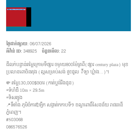
ថ្ងៃដាក់ផ្សាយ
: 06/07/2026
អីវ៉ាន់ ID
: 348925
ចំនួនមើល
:
22
ដីលក់បន្ទាន់តម្លៃក្រោមទីផ្សារ ចម្ងាយ800ម៉ែត្រពី(ផ្សារ century plaza) មុខ
ប្រលានពោចិនតុង (ល្អសម្រាប់សង់ ផ្ទះជួល វីឡា ឃ្លំាង…)។
💸 តម្លៃ130,000$ចចារ (កាត់ប្លង់រឹងជូន)
☆ទំហំដី 10m × 29.5m
☆ទិសត្បូង
📍ទីតាំង ភូមិចំការឱឡឹក សង្កាត់កកាបទី១ ខណ្ឌពោធិ៍សែនជ័យ រាជធានី
ភ្នំពេញ។
#S03068
086576526
Share this: