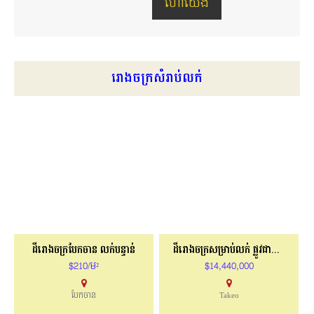
រោងចក្រសំរាប់លក់
ដីរោងចក្របែកចាន លក់បន្ទាន់
ដីរោងចក្រសម្រាប់លក់ ផ្លូវជាតិលេខ3
$210/ម²
$14,440,000
បែកចាន
Takeo
086576526
095889914