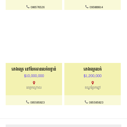
រោងចក្រ នៅបែកចានលក់បន្ទាន់
រោងចក្រលក់
$10,000,000
$1,200,000
ខេត្តកណ្តាល
ខណ្ឌព្រែកព្នៅ
085585823
085585823
ឡានទំនើបៗ សំរាប់លក់