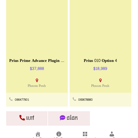
Prius Prime Advance Plugin 2017
Prius 010 Option 4
$37,888
$18,989
Phnom Penh
Phnom Penh
086477901
069678880
ហៅ
ជជែក