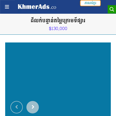
ភាសាខ្មែរ
ដីលក់បន្ទាន់តម្លៃក្រោមទីផ្សារ
$130,000