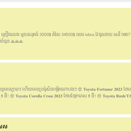
ពិតា គ្រឿងលេង មួយឈុតធំ 3000$ តំលៃ 34500$ ចចារ inbox វៃដូរដោយ សេរី 086
់ចំនួន 🙏🙏🙏
្លាមៗ ហើយមានប្រម៉ូសិនទៀតណាបងៗ 😍 𝐓𝐨𝐲𝐨𝐭𝐚 𝐅𝐨𝐫𝐭𝐮𝐧𝐞𝐫 𝟐𝟎𝟐𝟑 ថែមខ
ស 𝟓 ជី! 😍 𝐓𝐨𝐲𝐨𝐭𝐚 𝐂𝐨𝐫𝐨𝐥𝐥𝐚 𝐂𝐫𝐨𝐬𝐬 𝟐𝟎𝟐𝟑 ថែមខ្សែកមាស 𝟓 ជី! 😍 𝐓𝐨𝐲𝐨𝐭𝐚 𝐑𝐮𝐬𝐡
𝐢𝐳𝐞 𝟐𝟎𝟐𝟑 ថែមកាតសាំង 𝟑𝟑𝟑$! ———————————————————— ពត៌មានបន្ថែ
Vehicle_SALES ➡️ 𝐓𝐞𝐥𝐞𝐠𝐫𝐚𝐦 𝐂𝐡𝐚𝐧𝐧𝐞𝐥 : https://t.me/+K2EK36lJlillMDdl 
hp?id=100083296811095 📍ទីតាំងសាខាបឹងកេងកង:https://maps.app.goo.gl/3
ិសេស