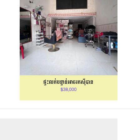
ផ្ទះលក់បន្ទាន់អាចរកសុីបាន
$38,000