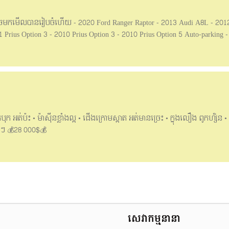
 អាចមកមើលបានរៀបចំហើយ - 2020 Ford Ranger Raptor - 2013 Audi A8L - 20
Prius Option 3 - 2010 Prius Option 3 - 2010 Prius Option 5 Auto-parking -
alf Full - 2005 LEXUS RX 330 Half Full ប៉ុង 1 ————————————
/ អាគុយ / ABS / ប្រពន្ធភ្លើង / ជើងក្រោម 🎁 Free : កំរាលជើង VIP / ប្រេងម៉ាសុី
សំបកកង់ថ្មី / ស្លាកលេខធម្មតា —————————————————— ✅មានសេវាបង់រ
6 / 069 876 888
អត់ប៉ះ • ម៉ាសុីនខ្លាំងល្អ • ជេីងក្រោមស្អាត អត់មានច្រេះ • ក្នុងលឿង ពូកហ្សិន • កង
ន់ៗ 💰28 000$💰
សេវាកម្មនានា