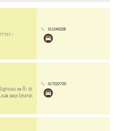
011245228
777757 /
017222720
្សែកមាស 𝟏𝟎 ជី! 😍
/𝐓𝐀/𝐆𝐑 𝟐𝟎𝟐𝟑 ថែមកាត
ម ទំនាក់ទំនង ☎
Facebook page:
CaDk4YsNpMq47iBA