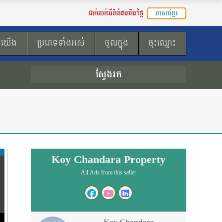
ដាក់លក់អីវ៉ាន់ឥតគិតថ្លៃ
ភាសាខ្មែរ
ងយើង
ប្រភេទទាំងអស់
ចូលក្នុង
ចុះឈ្មោះ
ស្វែងរក
Koy Chandara Property
All Ads from this seller