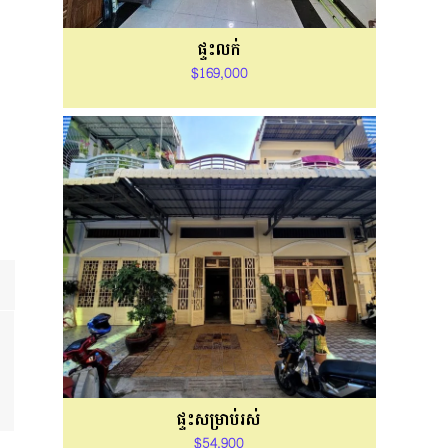
ផ្ទះលក់
$169,000
ផ្ទះសម្រាប់រស់
$54,900