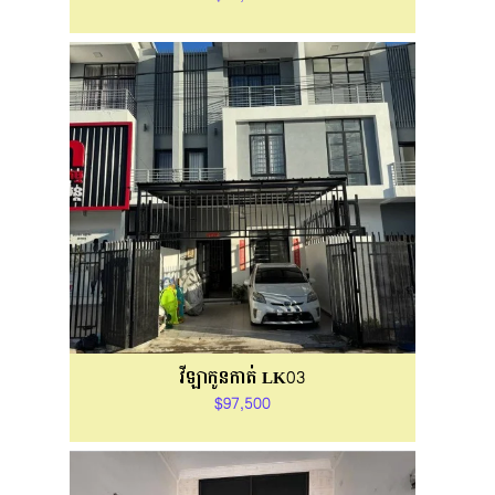
វីឡាកូនកាត់ LK03
$97,500