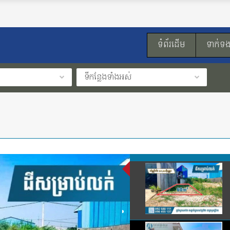
ទំព័រដើម
ទាក់ទ
ទីកន្លែងទាំងអស់