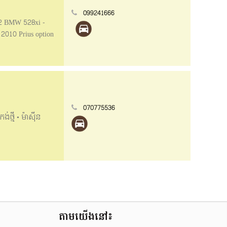
099241666
12 BMW 528xi -
 2010 Prius option
—————— ✨មាន
ន / ប្រេង
ំលស់ជាមួយឯកសារ
070775536
់ថ្មី • ម៉ាសុីន
តាមយើងនៅ៖