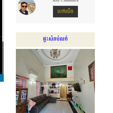
Koy Chandara
ហៅយើង
ផ្ទះសំរាប់លក់