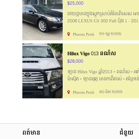
$25,000
រថយន្ដមានក្នុងស្តុកស្រាប់តំលៃពិសេស
2006 LEXUS GS 300 Full ប៉ុង 1 - 2011 
3 សូឡា - 2008 Prius Touring H
Phnom Penh
២១ កុម្ភ ២០២៦
ធានារយៈពេល 1 ខែ : ម៉ាសុីន / ប្រអប់លេខ 
ប្រអប់លេខ / តំរង / ផ្លឹតទឹក / 
ងាយៗ ចូលរួមចាប់ពី 20% ☎️ 099 241 66
Hilux Vigo 013 ពណ៌ស
$28,000
ឡាន Hilux Vigo ឆ្នាំ2013 • ពណ៌ស • អត់បុក 
ម៉ាស៊ូត • ឡានអូតូ មានកាពីតាស់ • តម្លៃទ
Phnom Penh
៣០ មិនា ២០២៦
ពត៍មាន
ជំនួយ