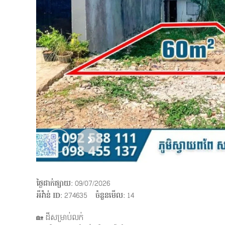
ថ្ងៃដាក់ផ្សាយ
: 09/07/2026
អីវ៉ាន់ ID
: 274635
ចំនួនមើល
:
14
🏡 ដីសម្រាប់លក់