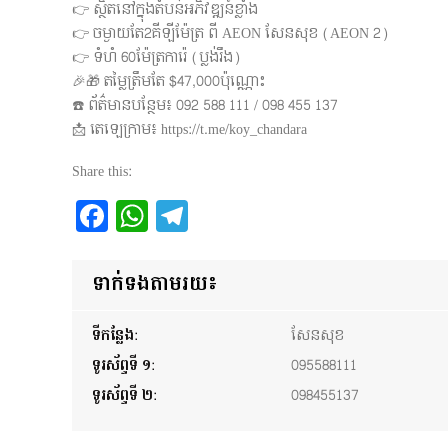
👉 ស្ថិតនៅក្នុងតំបន់អភិវឌ្ឍន៍ខ្លាំង
👉 ចម្ងាយតែ2គីឡីម៉ែត្រ ពី AEON សែនសុខ (AEON 2)
👉 ទំហំ 60ម៉ែត្រការ៉េ (ប្លង់រឹង)
🎉🎁 តម្លៃត្រឹមតែ $47,000ប៉ុណ្ណោះ
☎️ ព័ត៌មានបន្ថែម៖ 092​ 588​ 111 /​ 098​​ 455 137
📩 តេឡេក្រាម៖ https://t.me/koy_chandara
Share this:
Facebook
WhatsApp
Telegram
ទាក់ទងតាមរយ៖
ទីកន្លែង:
សែនសុខ
ទូរស័ព្ទទី ១:
095588111
ទូរស័ព្ទទី ២:
098455137