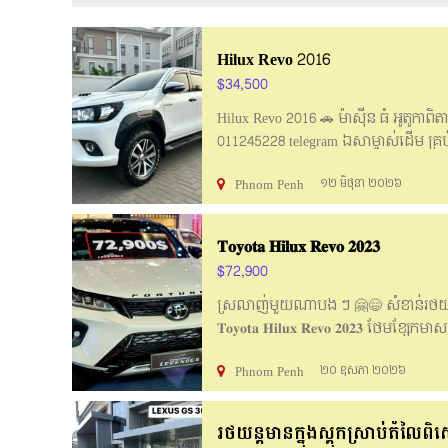
Hilux Revo 2016
$34,500
Hilux Revo 2016 🚗 ម៉ាសុីន ធំ អូតូកា
011245228 telegram ឯសាម្ចាស់ដើម គ្រប
Phnom Penh
១២ មិថុនា ២០២៦
𝐓𝐨𝐲𝐨𝐭𝐚 𝐇𝐢𝐥𝐮𝐱 𝐑𝐞𝐯𝐨 𝟐𝟎𝟐𝟑
$72,900
ស្រលាញ់មួយណាបង ៗ 🤗😄 សំខាន់រថយន្ដមានភ
𝐓𝐨𝐲𝐨𝐭𝐚 𝐇𝐢𝐥𝐮𝐱 𝐑𝐞𝐯𝐨 𝟐𝟎𝟐𝟑 ថែមខ្សែកមា
សាំង 𝟓𝟓𝟓$! 😍 𝐓𝐨𝐲𝐨𝐭𝐚 𝐑𝐚
Phnom Penh
២០ ឧសភា ២០២៦
017-222-720 ➡️ 𝐓𝐞𝐥𝐞𝐠𝐫𝐚𝐦 : @TOYOTA
https://www.facebook.com/profile.p
រថយន្ដមានក្នុងស្តុកស្រាប់តំលៃព