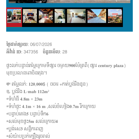
ថ្ងៃដាក់ផ្សាយ
: 06/07/2026
អីវ៉ាន់ ID
: 347356
ចំនួនមើល
:
28
ផ្ទះលក់បន្ទាន់តម្លៃក្រោមទីផ្សារ ចម្ងាយ𝟗𝟎𝟎ម៉ែត្រពី(ផ្សារ 𝐜𝐞𝐧𝐭𝐮𝐫𝐲 𝐩𝐥𝐚𝐳𝐚)
មុខប្រលានពោចិនតុង។
💸 តម្លៃលក់: 𝟏𝟐𝟎,𝟎𝟎𝟎$ ( ចចារ +កាត់ប្លង់រឹងជូន)
📃 ប្លង់រឹង 𝐋-𝐦𝐚𝐛 𝟏𝟏𝟐𝐦²
☆ទំហំដី 𝟒.𝟖𝐦 × 𝟐𝟑𝐦
☆ទំហំផ្ទះ 𝟒.𝟏𝐦 × 𝟏𝟔 𝐦 ,សល់ចំហៀង𝟎.𝟕𝐦 រីកក្រោយ
☆បន្ទាប់គេង𝟓 បន្ទាប់ទឹក𝟔
☆សល់មុខផ្ទះ𝟓𝐦 សល់ក្រោយ𝟒
☆ប្លង់សេ𝟑 សន្លឹកពេញ
☆សំយ៉ាបប្រក់ក្បឿងរូចរាល់