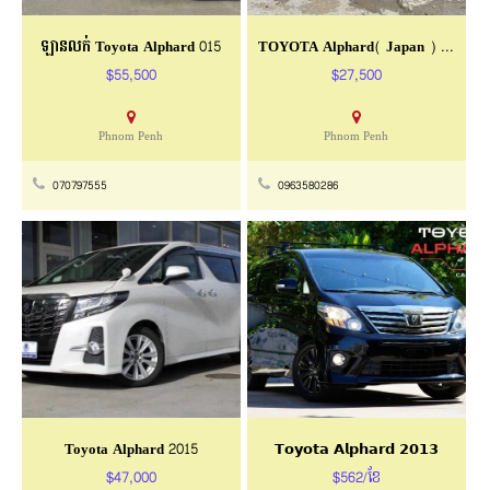
ឡានលក់ Toyota Alphard 015
TOYOTA Alphard( Japan ) 2011
$55,500
$27,500
Phnom Penh
Phnom Penh
070797555
0963580286
Toyota Alphard 2015
𝗧𝗼𝘆𝗼𝘁𝗮 𝗔𝗹𝗽𝗵𝗮𝗿𝗱 𝟮𝟬𝟭𝟯
$47,000
$562/ខែ