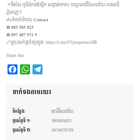
📍ទីតាំង ភូមិចំការឱឡឹក សង្កាត់កកាប ខណ្ឌពោធិ៍សែនជ័យ រាជធានី
ភ្នំពេញ។
✍️ទំនាក់ទំនង| 𝐂𝐨𝐧𝐭𝐚𝐜𝐭
☎️ 𝟎𝟖𝟓 𝟓𝟖𝟓 𝟖𝟐𝟑
☎️ 𝟎𝟗𝟕 𝟒𝟖𝟕 𝟗𝟕𝟐 𝟗
🔗គ្រុបលក់ផ្ទះឡៃឡុង: https://t.me/STproperties168
Share this:
Facebook
WhatsApp
Telegram
ទាក់ទងតាមរយ៖
ទីកន្លែង:
ពោធិ៍សែនជ័យ
ទូរស័ព្ទទី ១:
085585823
ទូរស័ព្ទទី ២:
0974879729