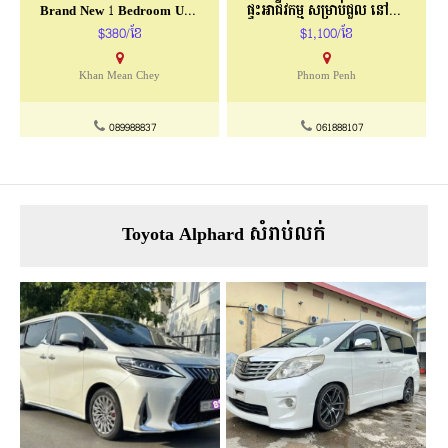
Brand New 1 Bedroom Unit For Rent H2705
ផ្ទះអាជីវកម្ម​ សម្រាប់ជួល នៅផ្លូវ​ សូឡា
$380/ខែ
$1,100/ខែ
Khan Mean Chey
Phnom Penh
089988837
061888107
Toyota Alphard សំរាប់លក់