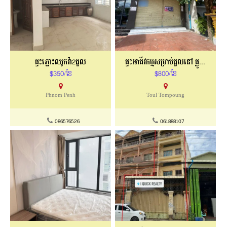
ផ្ទះភ្លោះឈូកវ៉ា2ជួល
ផ្ទះអាជីវកម្មសម្រាប់ជួលនៅ​ ផ្លូវ271
$350/ខែ
$800/ខែ
Phnom Penh
Toul Tompoung
086576526
061888107