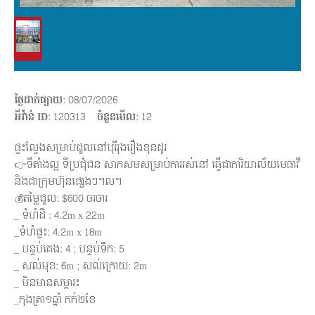
ថ្ងៃដាក់ផ្សាយ
: 08/07/2026
អីវ៉ាន់ ID
: 120313
ចំនួនមើល
:
12
ផ្ទះល្វែងសម្រាប់ជួលនៅបុរីរុងរឿងខុនដូរ
👉ទីតាំងល្អ​ ទីប្រជុំជន សាកសមសម្រាប់ការរស់នៅ​ ធ្វើជាការិយាល័យមេធាវី
និងជាក្រុមហ៊ុនផ្សេងៗ។ល។
💰តម្លៃជួល​: $600​​​​ ចរចារ
_ ទំហំដី​​ : 4.2m x 22m
_ទំហំផ្ទះ: 4.2m x 18m
_ បន្ទប់គេង:​ 4 ; បន្ទប់ទឹក: 5
_​​ សល់មុខ: 6m ; សល់ក្រោយ: 2m
_​​ មិនមានសម្ភារះ
_កុងត្រា​១ឆ្នាំ​ កក់២ខែ