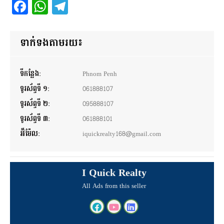
Facebook
WhatsApp
Telegram
ទាក់ទងតាមរយ៖
ទីកន្លែង:
Phnom Penh
ទូរស័ព្ទទី ១:
061888107
ទូរស័ព្ទទី ២:
095888107
ទូរស័ព្ទទី ៣:
061888101
អ៊ីម៉ែល:
iquickrealty168@gmail.com
I Quick Realty
All Ads from this seller