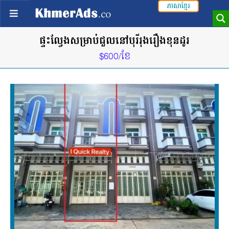
ភាសាខ្មែរ
ផ្ទះល្វែងសម្រាប់ជួលនៅបុរីរុងរឿងខុនដូរ
$600/ខែ