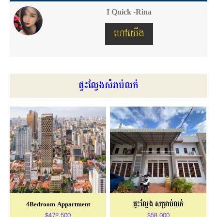
I Quick -Rina
ហៅយើង
ផ្ទះល្វែងសំរាប់លក់
4Bedroom Appartment
ផ្ទះល្វែង សម្រាប់លក់
$472,500
$58,000