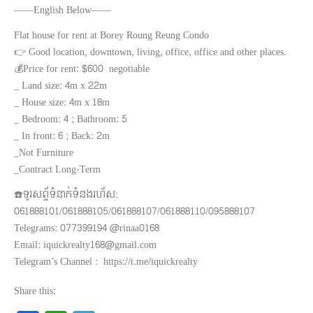
——English Below——
Flat house for rent at Borey Roung Reung Condo
👉 Good location, downtown, living, office, office and other places.
💰Price for rent: $600 negotiable
_ Land size: 4m x 22m
_ House size: 4m x 18m
_ Bedroom: 4 ; Bathroom: 5
_ In front: 6 ; Back: 2m
_Not Furniture
_Contract Long-Term
☎️ទូរសព្ទ័ទំនាក់ទំនងរហ័ស:
061888101/061888105/061888107/061888110/095888107
Telegrams: 077399194 @rinaa0168
Email: iquickrealty168@gmail.com
Telegram’s Channel : https://t.me/iquickrealty
Share this: