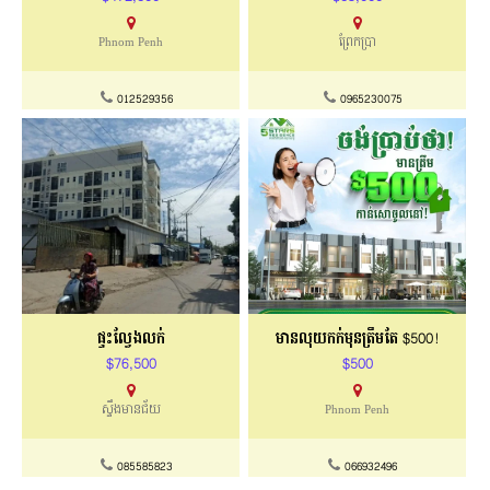
Phnom Penh
ព្រែកប្រា
012529356
0965230075
ផ្ទះល្វែងលក់
មានលុយកក់មុនត្រឹមតែ $500!
$76,500
$500
ស្ទឹងមានជ័យ
Phnom Penh
085585823
066932496