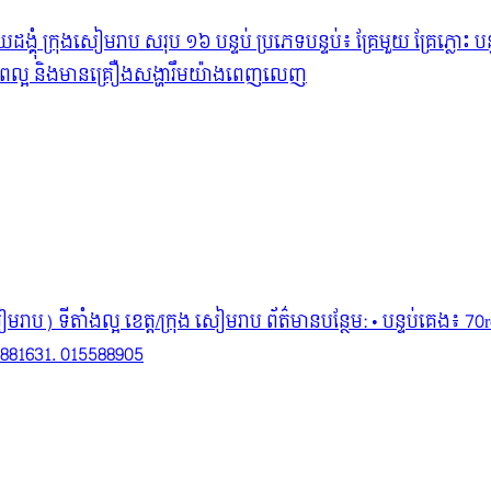
ដង្គុំ ក្រុងសៀមរាប សរុប ១៦ បន្ទប់ ប្រភេទបន្ទប់៖ គ្រែមួយ គ្រែភ្លោះ
ថានភាពល្អ និងមានគ្រឿងសង្ហារឹមយ៉ាងពេញលេញ
សៀមរាប) ទីតាំងល្អ ខេត្ត/ក្រុង សៀមរាប ព័ត៌មានបន្ថែម: • បន្ទប់គេង
2881631. 015588905