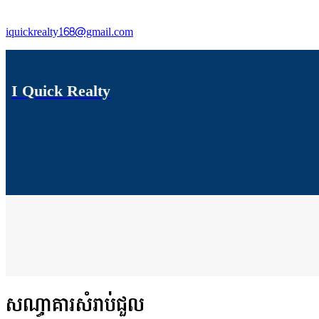
iquickrealty168@gmail.com
I Quick Realty
សណ្ធាគារសំរាប់ជួល