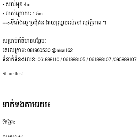
• សល់មុខ 4m
• លស់ក្រោយៈ 1.5m
==>ទីតាំងល្អ ប្រជុំជន ងាយស្រួលរស់នៅ សុវត្ថិភាព ។
________
សម្រាប់ព័ត៍មានបន្ថែមៈ
តេលេក្រាម: 081960530 @nisai162
ទំនាក់ទំនងលេខ: 061888110 / 061888105 / 061888107 /095888107
Share this:
ទាក់ទងតាមរយ៖
ទីកន្លែង: