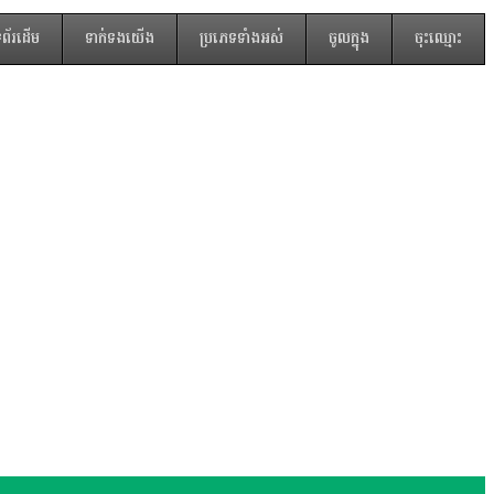
ំព័រដើម
ទាក់ទងយើង
ប្រភេទទាំងអស់
ចូលក្នុង
ចុះឈ្មោះ