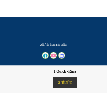
All Ads from this seller
I Quick -Rina
ហៅយើង