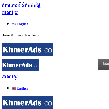
ដាក់លក់អីវ៉ាន់ឥតគិតថ្លៃ
ភាសាខ្មែរ
English
Free Khmer Classifieds
ទំព័
ភាសាខ្មែរ
English