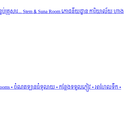
 បន្ទប់គ្រួសារ... Stem & Suna Room ភោជនីយដ្ឋាន ការិយាល័យ ហាង​
៖ 70rooms • ចំណតឡានធំទូលាយ • កន្លែងទទួលភ្ញៀវ • អាហែលទឹក •