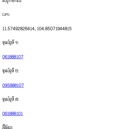
ឈូកមាស
GPS:
11.57492826414, 104.85071944815
ទូរស័ព្ទទី ១:
061888107
ទូរស័ព្ទទី ២:
095888107
ទូរស័ព្ទទី ៣:
061888101
អ៊ីម៉ែល: