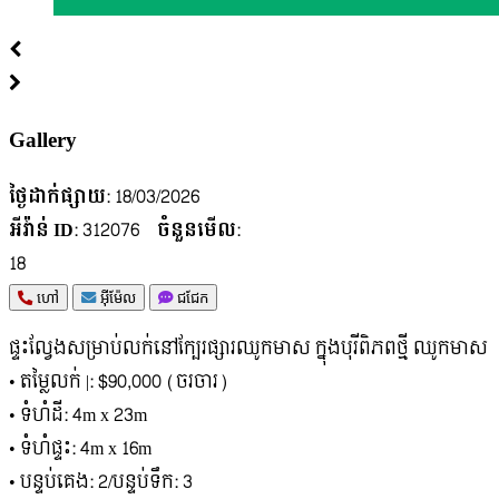
Gallery
ថ្ងៃដាក់ផ្សាយ
: 18/03/2026
អីវ៉ាន់ ID
: 312076
ចំនួនមើល
:
18
ហៅ
អ៊ីម៉ែល
ជជែក
ផ្ទះល្វែងសម្រាប់លក់នៅក្បែរផ្សារឈូកមាស ក្នុងបុរីពិភពថ្មី ឈូកមាស
• តម្លៃលក់ |: $90,000 (ចរចារ)
• ទំហំដី: 4m x 23m
• ទំហំផ្ទះ: 4m x 16m
• បន្ទប់គេង: 2/បន្ទប់ទឹក: 3