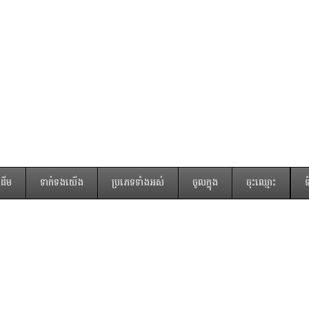
រដើម
ទាក់ទងយើង
ប្រភេទទាំងអស់
ចូលក្នុង
ចុះឈ្មោះ
ទ