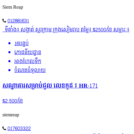
Siem Reap
012881631
ទីតាំង៖ សង្កាត់ ស្លរក្រាម ក្រុងសៀមរាប តម្លៃ៖ $2500/ខែ សម្ភារៈ៖
16បន្ទប់
ភោជនីយដ្ឋាន
អាងហែលទឹក
ចំណតធំទូលាយ
សណ្ឋាគារសម្រាប់ជួល លេខកូដ ៖ HR-171
$2,500/ខែ
siemreap
017603322