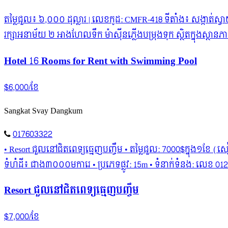
តម្លៃជួល៖ ៦,០០០ ដុល្លារ | លេខកូដ: CMFR-418 ទីតាំង៖ សង្កាត់ស្វាយ
រក្សា​អនាម័យ ២ អាងហែលទឹក ម៉ាស៊ីនភ្លើងបម្រុងទុក ស្ថិតក្នុងស្
Hotel 16 Rooms for Rent with Swimming Pool
$6,000/ខែ
Sangkat Svay Dangkum
017603322
• Resort ជួលនៅជិតពេទ្យធ្មេញបញ្ចឹម • តម្លៃជួល: 7000$ក្នុង១ខែ (
ទំហំដី៖ ជាង៣០០០មការេ • ប្រភេទផ្លូវ: 15m • ទំនាក់ទំនង: លេខ 01
Resort ជួលនៅជិតពេទ្យធ្មេញបញ្ចឹម
$7,000/ខែ