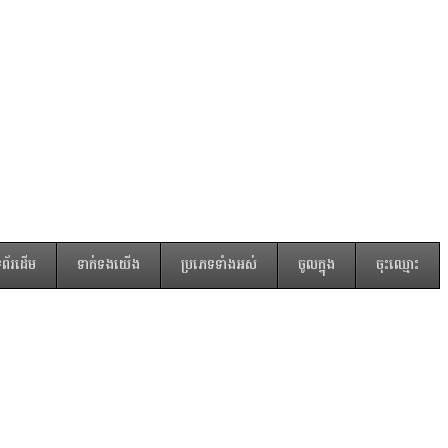
ំព័រដើម
ទាក់ទងយើង
ប្រភេទទាំងអស់
ចូលក្នុង
ចុះឈ្មោះ