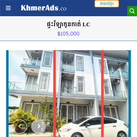
ភាសាខ្មែរ
ផ្ទះវីឡាកូនកាត់ LC
$105,000