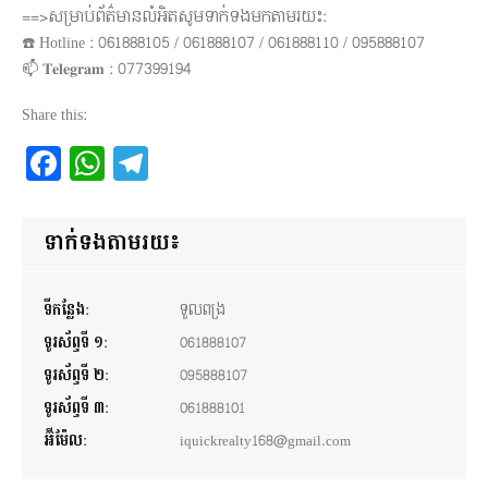
==>សម្រាប់ព័ត៌មានលំអិតសូមទាក់ទងមកតាមរយះ:
☎️ Hotline : 061888105 / 061888107 / 061888110 / 095888107
📫 𝐓𝐞𝐥𝐞𝐠𝐫𝐚𝐦 : 077399194
Share this:
Facebook
WhatsApp
Telegram
ទាក់ទងតាមរយ៖
ទីកន្លែង:
ទួលពង្រ
ទូរស័ព្ទទី ១:
061888107
ទូរស័ព្ទទី ២:
095888107
ទូរស័ព្ទទី ៣:
061888101
អ៊ីម៉ែល:
iquickrealty168@gmail.com