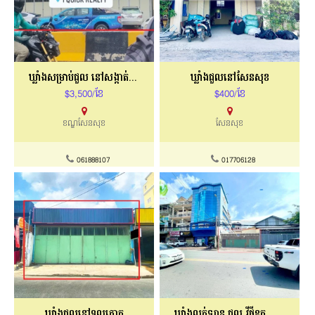
ឃ្លាំងសម្រាប់ជួល​​ ​នៅសង្កាត់ភ្នំពេញថ្មី
ឃ្លាំងជួលនៅសែនសុខ
$3,500/ខែ
$400/ខែ
ខណ្ឌសែនសុខ
សែនសុខ
061888107
017706128
ឃ្លាំងជួលនៅទួលគោក
ឃ្លាំងលក់ឡាន ជួល វីថីឧកញ៉ាទេពផន