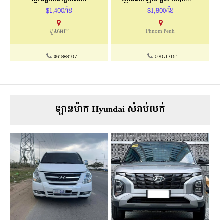
$1,400/ខែ
$1,800/ខែ
ទួលគោក
Phnom Penh
061888107
070717151
ឡានម៉ាក Hyundai សំរាប់លក់