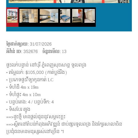
ថ្ងៃដាក់ផ្សាយ
: 31/07/2026
អីវ៉ាន់ ID
: 352676
ចំនួនមើល
:
13
ផ្ទះលក់បន្ទាន់ នៅបុរី ភ្នំពេញសុខសាន្ដ ទួលពង្រ
• តម្លៃលក់: $105,000​ (កាត់ប្លង់រឹង)
•​​ ប្រភេទផ្ទះវីឡាកូនកាត់ LC
• ទំហំដី 4m x 19m
• ទំហំផ្ទះ 4m x 10m
• បន្ទប់គេង: 4 / បន្ទប់ទឹក: 4
• ទិសបែរ ត្បូង
==>ផ្ទះថ្មី មានផ្ដល់ជូននូវសម្ភារះខ្លះ
==>ស្ថិតនៅតំបន់កំពុងអភិវឌ្ឍន៍ ជាប់ផ្សារទួលពង្រ និងក្បែរសាលាចិន
ប្រជុំជនមានមនុស្សរស់នៅច្រើន ។