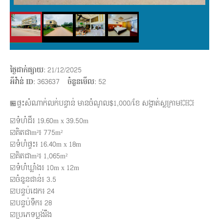
ថ្ងៃដាក់ផ្សាយ
: 21/12/2025
អីវ៉ាន់ ID
: 363637
ចំនួនមើល
:
52
🏪ផ្ទះសំណាក់លក់បន្ទាន់ មានចំណូល$1,000/ខែ សង្កាត់ស្លក្រាម💥💥
☑️ទំហំដី៖ 19.60m x 39.50m
☑️គិតជាm²៖ 775m²
☑️ទំហំផ្ទះ៖ 16.40m x 18m
☑️គិតជាm²៖ 1,065m²
☑️ទំហំឃ្លាំង៖ 10m x 12m
☑️ចំនួនជាន់៖ 3.5
☑️បន្ទប់ដេក៖ 24
☑️បន្ទប់ទឹក៖ 28
☑️ប្រភេទប្លង់រឹង