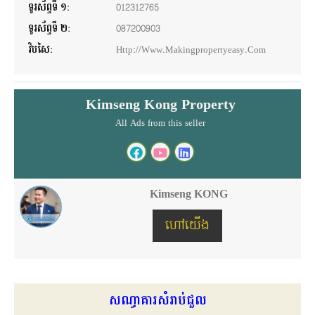
ទូរស័ព្ទទី ១:
012312765
ទូរស័ព្ទទី ២:
087200903
វិបសៃ:
Http://www.makingpropertyeasy.com
Kimseng Kong Property
All Ads from this seller
Kimseng KONG
ហៅយើង
សណ្ធាគារសំរាប់ជួល