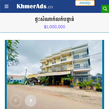
ភាសាខ្មែរ
ផ្ទះសំណាក់លក់បន្ទាន់
$1,000,000