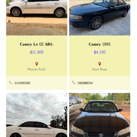
Camry Le 02 ABS.
Camry 1995
$11,300
$4,150
Phnom Penh
Siem Reap
010595585
092689054