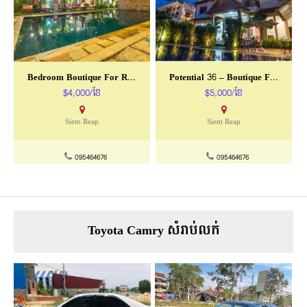
Bedroom Boutique For Rent In Siem Reap-Slor Kram
Potential 36 – Boutique For Rent In Siem Reap
$4,000/ខែ
$5,000/ខែ
Siem Reap
Siem Reap
095464676
095464676
Toyota Camry សំរាប់លក់