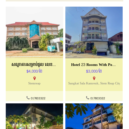
សណ្ឋាគារសម្រាប់ជួល លេខកូដ ៖ CMFR-601
Hotel 23 Rooms With Pool Close To Pubstreet
$4,000/ខែ
$3,000/ខែ
Siemreap
Sangkat Sala Kamreuk, Siem Reap City
017603322
017603322