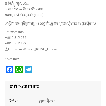
☑️ទំហំផ្លូវចូល10m
📌ចម្ងាយ1kmពីផ្លូវជាតិលេខ6
💲តម្លៃ៖ $1,000,000 (ចរចា)
📍ស្ថិតនៅ៖ ភូមិធ្លកអណ្តូង សង្កាត់ស្លក្រាម ក្រុងសៀមរាប ខេត្តសៀមរាប
For more info:
📲012 312 765
📲010 312 289
📩https://t.me/KimsengKONG_Official
Share this:
Facebook
WhatsApp
Telegram
ទាក់ទងតាមរយ៖
ទីកន្លែង:
ក្រុងសៀមរាប