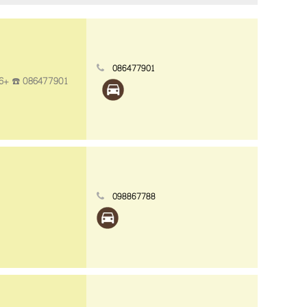
086477901
 16+ ☎️ 086477901
098867788