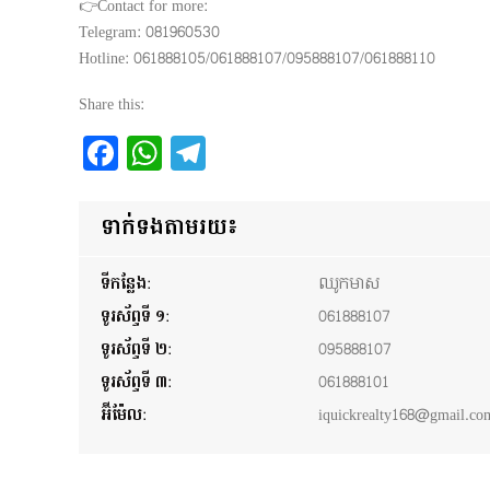
👉Contact for more:
Telegram: 081960530
Hotline: 061888105/061888107/095888107/061888110
Share this:
Facebook
WhatsApp
Telegram
ទាក់ទងតាមរយ៖
ទីកន្លែង:
ឈូកមាស
ទូរស័ព្ទទី ១:
061888107
ទូរស័ព្ទទី ២:
095888107
ទូរស័ព្ទទី ៣:
061888101
អ៊ីម៉ែល:
iquickrealty168@gmail.co