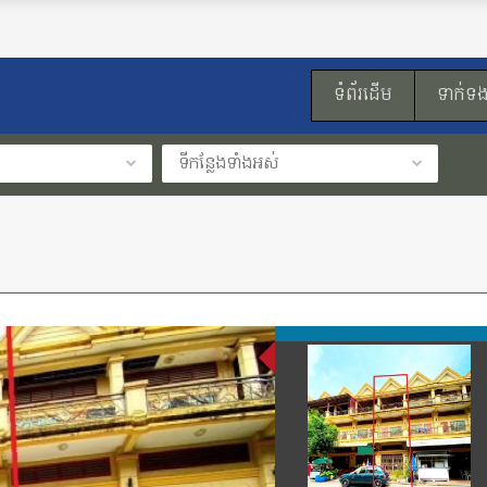
ទំព័រដើម
ទាក់ទ
ទីកន្លែងទាំងអស់