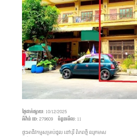
ថ្ងៃដាក់ផ្សាយ
: 10/12/2025
អីវ៉ាន់ ID
: 279609
ចំនួនមើល
:
11
ផ្ទះអាជីវកម្មសម្រាប់ជួល នៅបុរី ពិភពថ្មី ឈូកមាស