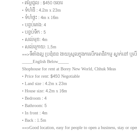
• តម្លៃជួល : $450 ចរចារ
• ទំហំដី : 4.2m x 23m
• ទំហំផ្ទះ : 4m x 16m
• បន្ទប់គេង: 4
• បន្ទប់ទឹក : 5
• សល់មុខ: 4m
• សល់ក្រោយ: 1,5m
==>ទីតាំងល្អ ប្រជុំជន ងាយស្រួលក្នុងការបើកអាជីវកម្ម ស្នាក់នៅ ឬប
_____English Below_____
Shophouse for rent at Borey New World, Chhuk Meas
• Price for rent: $450 Negotiable
• Land size : 4.2m x 23m
• House size: 4.2m x 16m
• Bedroom : 4
• Bathroom: 5
• In front : 4m
• Back : 1.5m
==>Good location, easy for people to open a business, stay or ope