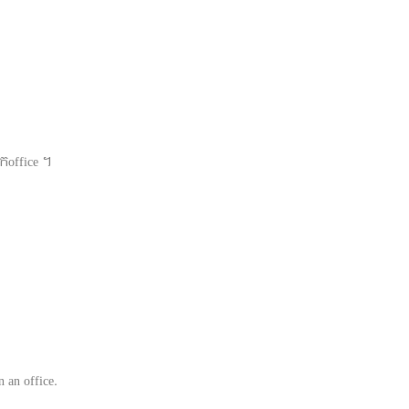
ើកoffice ។
n an office.