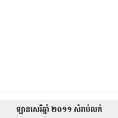
ឡានសេរីឆ្នាំ ២០១១ សំរាប់លក់