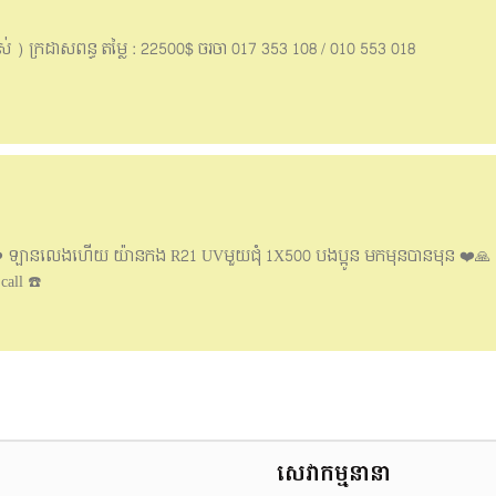
ស់ ) ក្រដាសពន្ធ តម្លៃ : 22500$ ចរចា 017 353 108 / 010 553 018
លឿង ❤️ ឡានលេងហើយ យ៉ានកង R21 UVមួយជុំ 1X500 បងប្អូន មកមុនបានមុន ❤️🙏
all ☎️
សេវាកម្មនានា