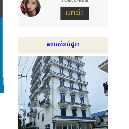
I Quick -Rina
ហៅយើង
អគារសំរាប់ជួល