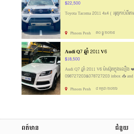
$22,500
Toyota Tacoma 2011 4x4 ( អូតូកាប់ពីតា
Phnom Penh
៣០ ធ្នូ ២០២៥
Audi Q7 ឆ្នាំ 2011 V6
$18,500
Audi Q7 ឆ្នាំ 2011 V6 ម៉ាស៊ូតក្នុង
098727203&078727203 inbox 📥 and c
Phnom Penh
៨ កក្កដា ២០២៦
ពត៍មាន
ជំនួយ