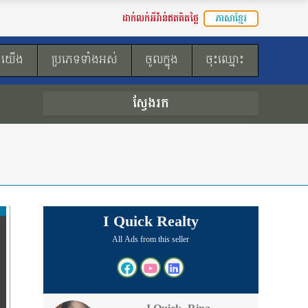
ដាក់លក់អីវ៉ាន់ឥតគិតថ្លៃ
ភាសាខ្មែរ
ងយើង
ប្រភេទទាំងអស់
ចូលក្នុង
ចុះឈ្មោះ
ស្វែងរក
I Quick Realty
All Ads from this seller