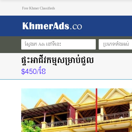
Free Khmer Classifieds
ប្រភេទទាំងអស់
ផ្ទះអាជីវកម្មសម្រាប់ជួល
$450/ខែ