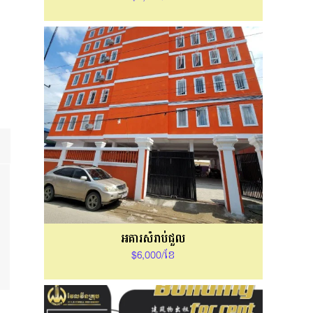
អគារសំរាប់ជួល
$6,000/ខែ