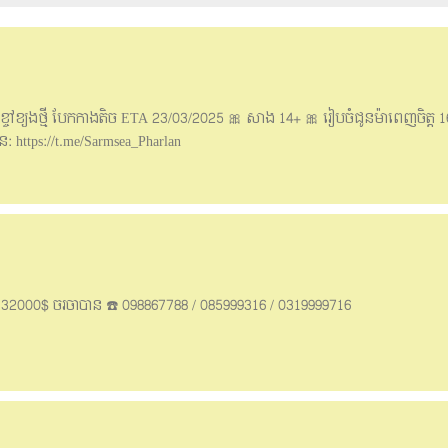
li ខ្ចៅខ្យងថ្មី បែកកាងតិច ETA 23/03/2025 🎀 សាង 14+ 🎀 រៀបចំជូនម៉ាពេញចិត្ត
: https://t.me/Sarmsea_Pharlan
ក់​ 32000$​ ចរចាបាន ☎️ 098867788 / 085999316 / 0319999716