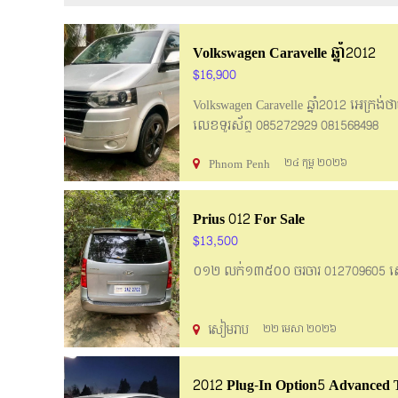
Volkswagen Caravelle ឆ្នាំ2012
$16,900
Volkswagen Caravelle ឆ្នាំ2012 អេក្រង
លេខទូរស័ព្ទ 085272929 081568498
Phnom Penh
២៤ កុម្ភ ២០២៦
Prius 012 For Sale
$13,500
០១២ លក់១៣៥០០ ចរចារ 012709605 សៀម
សៀមរាប
២២ មេសា ២០២៦
2012 Plug-In Option5 Advanced 