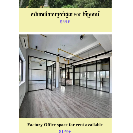
ការិយាល័យសម្រាប់ជួល 500 ម៉ែត្រការ៉េ
$5/ម²
Factory Office space for rent available
$12/ម²