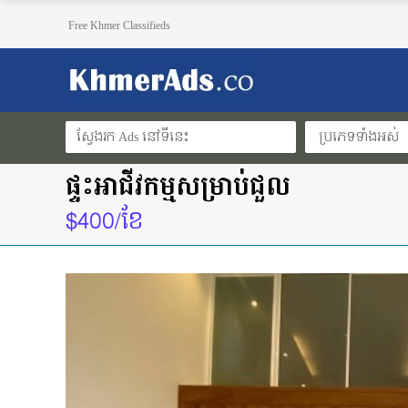
Free Khmer Classifieds
ប្រភេទទាំងអស់
ផ្ទះអាជីវកម្មសម្រាប់ជួល
$400/ខែ