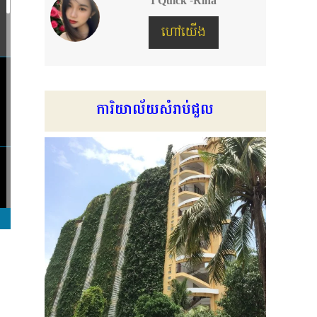
I Quick -Rina
ហៅយើង
ការិយាល័យសំរាប់ជួល