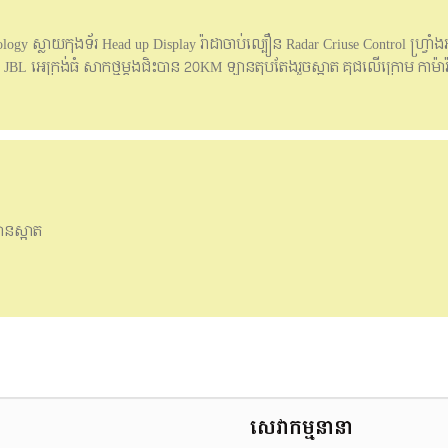
y ស្លាយកុងទ័រ Head up Display រ៉ាដាចាប់ល្បឿន Radar Criuse Control ហ្វ្រាំងអូ
L អេក្រង់ធំ សាកថ្មម្ដងជិះបាន 20KM ឡានតុបតែងរួចស្អាត គុជលើក្រោម កាម៉ារ
៊ីន មួយកំផ្លេ សំបកកង់ថ្មីទាំង4 ដូរប្រេងហើយ 1ឈុត (អាចដាក់ម៉ូយ ឬសាងប
egram) 010659517
ានស្អាត
សេវាកម្មនានា