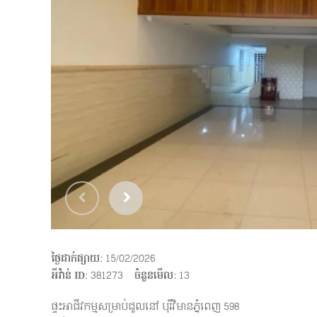
ថ្ងៃដាក់ផ្សាយ
: 15/02/2026
អីវ៉ាន់ ID
: 381273
ចំនួនមើល
:
13
ផ្ទះអាជីវកម្មសម្រាប់ជួលនៅ បុរីវិមានភ្នំពេញ 598