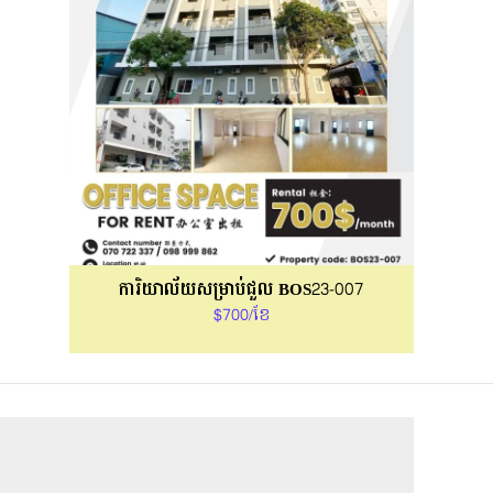
ការិយាល័យសម្រាប់ជួល BOS23-007
$700/ខែ