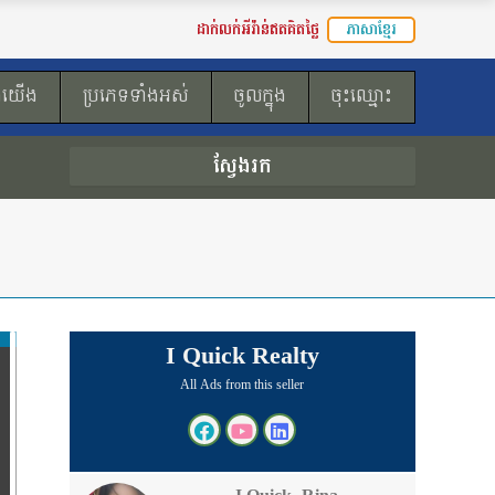
ដាក់លក់អីវ៉ាន់ឥតគិតថ្លៃ
ភាសាខ្មែរ
ងយើង
ប្រភេទទាំងអស់
ចូលក្នុង
ចុះឈ្មោះ
ស្វែងរក
I Quick Realty
All Ads from this seller