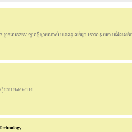
់ថាច់ ផ្លាកលេខ2BV ឡានថ្មីស្អាតណាស់ មានពន្ធ លក់ធូៗ 16900 $ ចរចា បង់រំលស់ក
រាប Half full H1
Technology