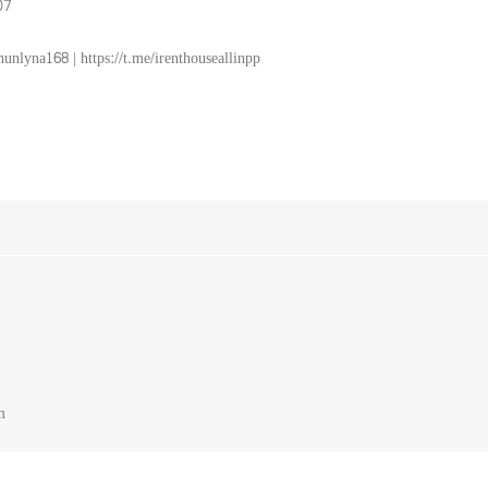
07
nlyna168 | https://t.me/irenthouseallinpp
m