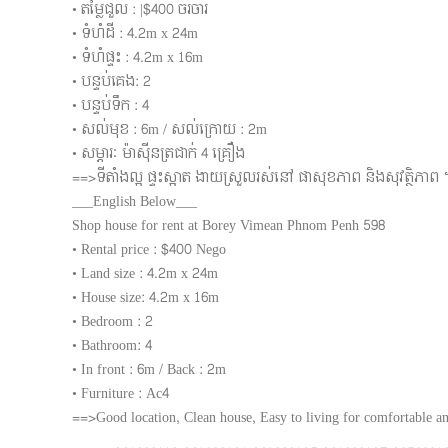
• តម្លៃជួល : |$400 ចរចារ
• ទំហំដី : 4.2m x 24m
• ទំហំផ្ទះ : 4.2m x 16m
• បន្ទប់គេង: 2
• បន្ទប់ទឹក : 4
• សល់មុខ : 6m / សល់ក្រោយ : 2m
• សម្ភារៈ ម៉ាសុីនត្រជាក់ 4 គ្រឿង
==>ទីតាំងល្អ ផ្ទះស្អាត ងាយស្រួលរស់នៅ ផាសុខភាព និងសុវត្ថិភាព 
___English Below___
Shop house for rent at Borey Vimean Phnom Penh 598
• Rental price : $400 Nego
• Land size : 4.2m x 24m
• House size: 4.2m x 16m
• Bedroom : 2
• Bathroom: 4
• In front : 6m / Back : 2m
• Furniture : Ac4
==>Good location, Clean house, Easy to living for comfortable an