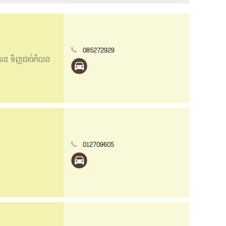
085272929
៏បាន ទិញដាច់ក៏បាន
012709605