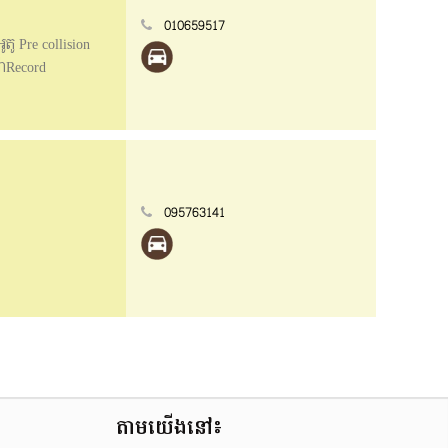
010659517
តូ Pre collision
៉ាRecord
ាន) ទិញយកទៅជិះ
095763141
តាមយើងនៅ៖