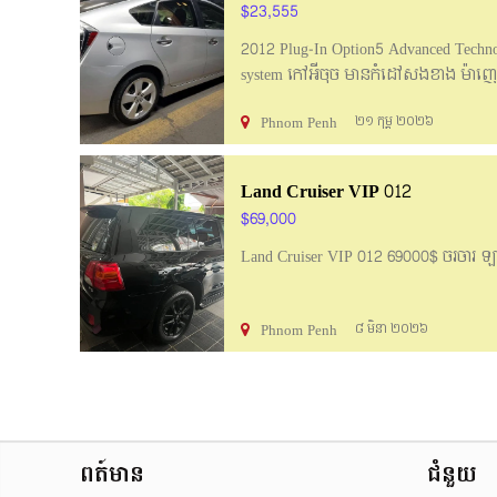
$23,555
2012 Plug-In Option5 Advanced Technolog
system កៅអីចុច មានកំដៅសងខាង ម៉ាញេ JB
បិទUVហើយ ខ្សែសាក220V ស្នប់សប់កង់ ស
Phnom Penh
២១ កុម្ភ ២០២៦
ដឹងតែ ម៉ាអែម 23XXX 078968687 (tel
Land Cruiser VIP 012
$69,000
Land Cruiser VIP 012 69000$ ចរចារ ឡ
Phnom Penh
៨ មិនា ២០២៦
ពត៍មាន
ជំនួយ