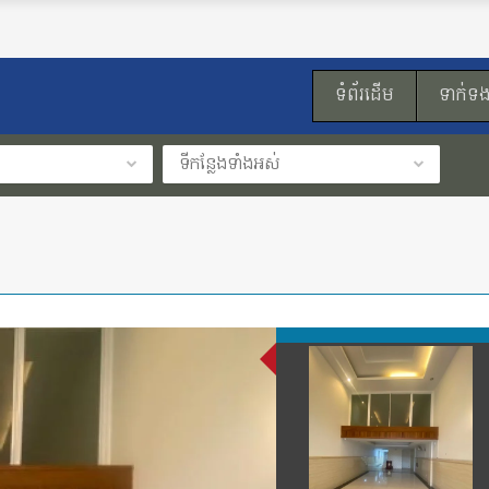
ទំព័រដើម
ទាក់ទ
ទីកន្លែងទាំងអស់