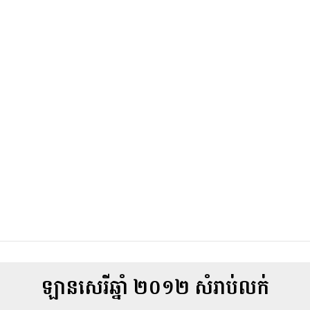
ឡានសេរីឆ្នាំ ២០១២ សំរាប់លក់