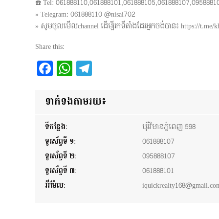
☎️ Tel: 061888110,061888101,061888105,061888107,0958881
» Telegram: 061888110 @nisai702
» សូមចូលមើលchannel ដើម្បីរកទីតាំងដែរអ្នកចង់បាន៖ https://t.me/khu
Share this:
Facebook
WhatsApp
Telegram
ទាក់ទងតាមរយ៖
ទីកន្លែង:
បុរីវិមានភ្នំពេញ 598
ទូរស័ព្ទទី ១:
061888107
ទូរស័ព្ទទី ២:
095888107
ទូរស័ព្ទទី ៣:
061888101
អ៊ីម៉ែល:
iquickrealty168@gmail.co