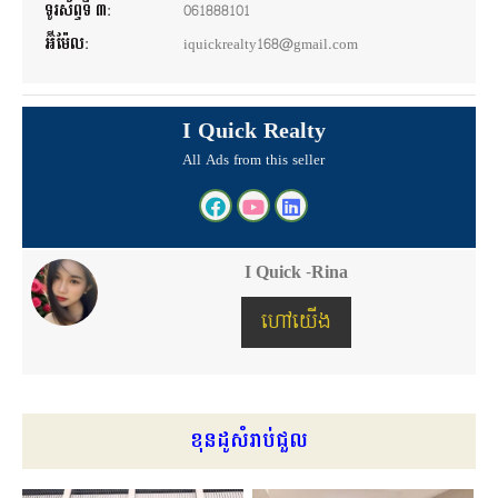
ទូរស័ព្ទទី ៣:
061888101
អ៊ីម៉ែល:
iquickrealty168@gmail.com
I Quick Realty
All Ads from this seller
I Quick -Rina
ហៅយើង
ខុនដូសំរាប់ជួល