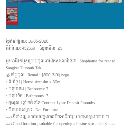
ថ្ងៃដាក់ផ្សាយ
: 18/05/2026
អីវ៉ាន់ ID
: 432668
ចំនួនមើល
:
23
ផ្ទះអាជីវកម្មសម្រាប់ជួលនៅជិតសាលាវ៉ាន់ដា |​ Shophouse for rent at
Sangkat Tumnub Tek
💰 តម្លៃជួល | Rental : $800 ចរចា| nego
• ទំហំផ្ទះ | House size: 4m x 30m
• បន្ទប់គេង | Bedrooms: 7
• បន្ទប់ទឹក | Bathrooms: 7
• កុងត្រា 1ឆ្នាំ កក់ 2ខែ|Contract 1year Deposit 2months
• មិនមានសម្ភារះ | Not Furniture
==>ទីតាំងល្អ សាកសមក្នុងការបើកអាជីវកម្ម ឬហាងផ្សេងៗបាន​​ ៕
==>Good location , suitable for opening a business or other shops.