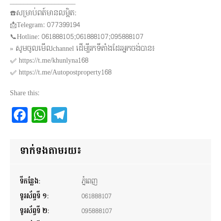
___________________
☎️សម្រាប់ពត៍មានលម្អិត:
📩Telegram: 077399194
📞Hotline: 061888105;061888107;095888107
» សូមចូលមើលchannel ដើម្បីរកទីតាំងដែរអ្នកចង់បាន៖
✅ https://t.me/khunlyna168
✅ https://t.me/Autopostproperty168
Share this:
Facebook
WhatsApp
Telegram
ទាក់ទងតាមរយ៖
ទីកន្លែង:
ភ្នំពេញ
ទូរស័ព្ទទី ១:
061888107
ទូរស័ព្ទទី ២:
095888107