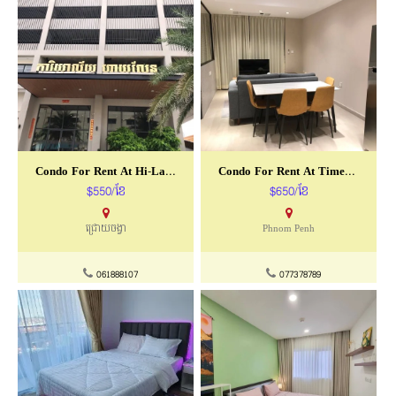
Condo For Rent At Hi-Land Condo
Condo For Rent At Timesquare 3
$550/ខែ
$650/ខែ
ជ្រោយចង្វា
Phnom Penh
061888107
077378789