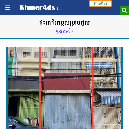
ភាសាខ្មែរ
ផ្ទះអាជីវកម្មសម្រាប់ជួល
$800/ខែ