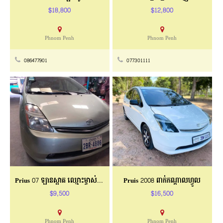
$18,800
$12,800
Phnom Penh
Phnom Penh
086477901
077301111
Prius 07 ឡានស្អាត ឈ្មោះម្ចាស់ដើម
Pruis 2008 ពាក់កណ្ដាលហ្វូល
$9,500
$16,500
Phnom Penh
Phnom Penh