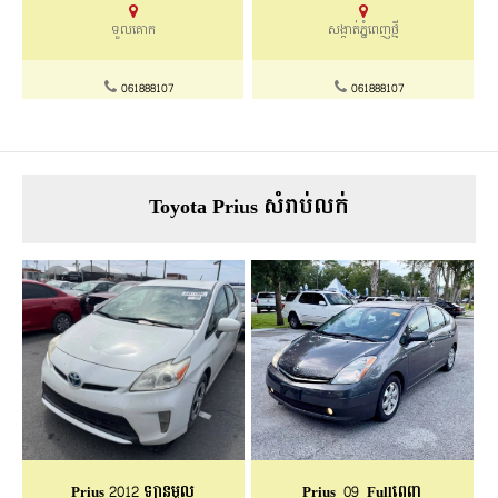
ទួលគោក
សង្កាត់ភ្នំពេញថ្មី
061888107
061888107
Toyota Prius សំរាប់លក់
Prius 2012 ឡានមូល
Prius_09_Fullពេញ