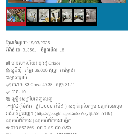
ថ្ងៃដាក់ផ្សាយ
: 19/03/2026
អីវ៉ាន់ ID
: 313561
ចំនួនមើល
:
18
🏬 មានលក់ហើយ! ខុនដូ Orkide
💁ស្ទូឌីយ៉ូ | តម្លៃ៖ 39,000 ដុល្លារ (តម្លៃថេរ
🤝ម្ចាស់ផ្ទាល់
✅ប្រភេទ: S3 Gross: 49.38 | សុទ្ធ: 31.11
✅ ជាន់ៈ 10
🥰 គ្រឿងសង្ហារឹមពេញលេញ
📍ផ្លូវ៤ (ម៉ៃដា) | ផ្លូវ២០០៤ (ម៉ៃដា) សង្កាត់អូរបែកក្អម ខណ្ឌសែនសុខ
រាជធានីភ្នំពេញ។ (https://goo.gl/maps/Em9xWkyfjhA9nrYH6)
សម្រាប់ព័ត៌មាន | សម្រាប់ព័ត៌មានលម្អិត
☎️ 070 567 866 | ០៧៦ ៤១ ៨០ ៤៩៦