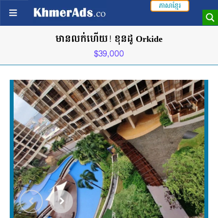
ភាសាខ្មែរ
មានលក់ហើយ! ខុនដូ Orkide
$39,000