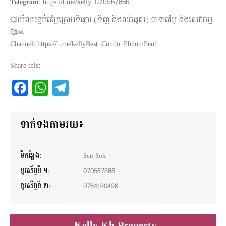
𝐓𝐞𝐥𝐞𝐠𝐫𝐚𝐦: https://t.me/kelly_070567866
💥មើលបន្ទប់តម្លៃក្រោមទីផ្សារ (ទិញ និងលក់ជួល) ធានាតម្លៃ និងសេវាកម្ម
🥰🙏
Channel: https://t.me/kellyBest_Condo_PhnomPenh
Share this:
Facebook
WhatsApp
Telegram
ទាក់ទងតាមរយ៖
ទីកន្លែង:
Sen Sok
ទូរស័ព្ទទី ១:
070567866
ទូរស័ព្ទទី ២:
0764180496
Kelly Kh Property