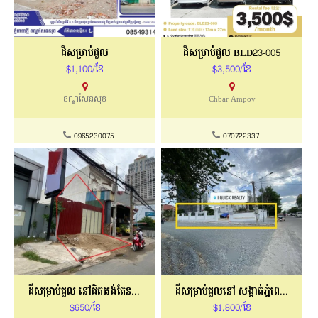
ដីសម្រាប់ជួល
ដីសម្រាប់ជួល BLD23-005
$1,100/ខែ
$3,500/ខែ
ខណ្ឌសែនសុខ
Chbar Ampov
0965230075
070722337
ដីសម្រាប់ជួល នៅជិតអង់តែនទួលគោក
ដីសម្រាប់ជួលនៅ សង្កាត់ភ្នំពេញថ្មី
$650/ខែ
$1,800/ខែ