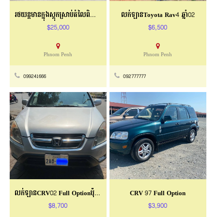
រថយន្ដមានក្នុងស្តុកស្រាប់តំលៃពិសេស
លក់ឡាន​Toyota Rav4 ឆ្នាំ02​
$25,000
$6,500
Phnom Penh
Phnom Penh
099241666
092777777
លក់ឡានCRV02 Full Optionប៉ុង២ ពណ៌ទឹកប្រាក់
CRV 97 Full Option
$8,700
$3,900