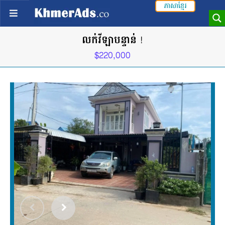
ភាសាខ្មែរ
លក់វីឡាបន្ទាន់ !
$220,000