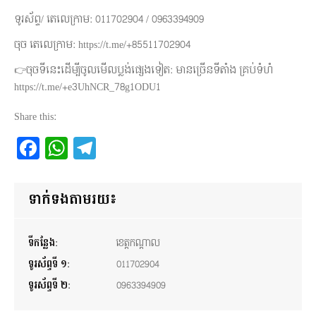
ទូរស័ព្ទ/ តេលេក្រាម: 011702904 / 0963394909
ចុច តេលេក្រាម: https://t.me/+85511702904
👉ចុចទីនេះដើម្បីចូលមើលប្លង់ផ្សេងទៀត: មានច្រើនទីតាំង គ្រប់ទំហំ
https://t.me/+e3UhNCR_78g1ODU1
Share this:
Facebook
WhatsApp
Telegram
ទាក់ទងតាមរយ៖
ទីកន្លែង:
ខេត្តកណ្តាល
ទូរស័ព្ទទី ១:
011702904
ទូរស័ព្ទទី ២:
0963394909