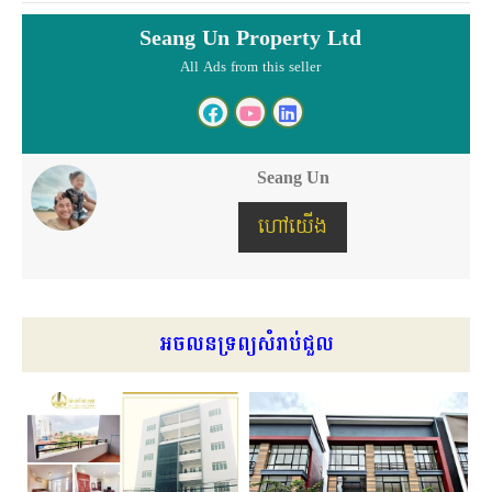
Seang Un Property Ltd
All Ads from this seller
Seang Un
ហៅយើង
អចលនទ្រព្យសំរាប់ជួល