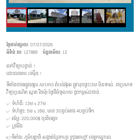
ថ្ងៃដាក់ផ្សាយ
: 07/07/2026
អីវ៉ាន់ ID
: 127895
ចំនួនមើល
:
12
លក់វីឡាបន្ទាន់ !
ដោះធនាគារ 19មុឺន !
ទីតាំងខាងត្បូងផ្សារ AEON3 តំបន់អ៊ូអរ ផ្លូវមុខផ្ទះ15ម មិនទាល់. ជាប្រភេទ
វីឡាប្រណិត ស្អាត រឹងមុំា ផ្ទៃដីធំទូលាយ ផ្ទះកម្ពស់2ជាន់.
✓ ទំហំដី: 13ម x 27ម
✓ ទំហំផ្ទះ: 5ម x 16ម, មាន 3បន្ទប់គេង 4បន្ទប់ទឹក
✓ តម្លៃ: 220,000$ ចុះតិចតួច
✓ ប្លង់រឹង
👉ទីតាំង: ភូមិបត្តាជី សង្កាត់ព្រែកហូរ ក្រុងតាខ្មៅ ខេត្តកណ្តាល