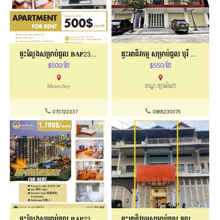
ផ្ទះល្វែងសម្រាប់ជួល BAP23-142
ផ្ទះអាជីវកម្ម សម្រាប់ជួល បុរី ប៉េងហួត
$500/ខែ
$550/ខែ
Meanchey
ខណ្ឌ ច្បារអំពៅ
070722337
0965230075
ផ្ទះល្វែងសម្រាប់ជួល BAP23-188
ផ្ទះអាជីវកម្មសម្រាប់ជួល​ ទួលស្វាយព្រៃ