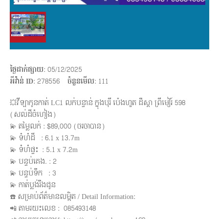
ថ្ងៃដាក់ផ្សាយ
: 05/12/2025
អីវ៉ាន់ ID
: 278556
ចំនួនមើល
:
111
💥វីឡាកូនកាត់ LC1 លក់បន្ទាន់ ក្នុងបុរី ប៉េងហួត ដឹស្តា ព្រីមៀរ៍ 598
(សល់ដីចំហៀង)
💫 តម្លៃលក់ : $89,000 (ចរចាបាន)
💫 ទំហំដី : 6.1 x 13.7m
💫 ទំហំផ្ទះ : 5.1 x 7.2m
💫 បន្ទប់គេង. : 2
💫 បន្ទប់ទឹក : 3
💫 កាត់ប្លង់រឹងជូន
☎️ សម្រាប់ព័ត៌មានលម្អិត / Detail Information:
📲 តាមរយះលេខ : 085493148