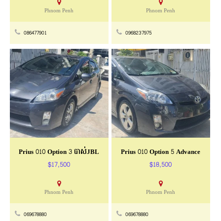
Phnom Penh
Phnom Penh
086477901
0968237975
Prius 010 Option 3 បាស់JBL
Prius 010 Option 5 Advance
$17,500
$18,500
Phnom Penh
Phnom Penh
069678880
069678880