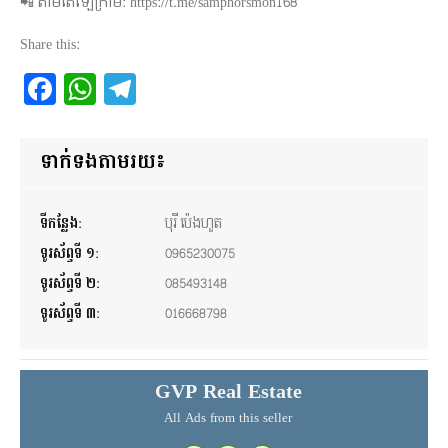
📲 តាមតេឡេក្រាម: https://t.me/samphorsmon168
Share this:
Facebook
WhatsApp
Telegram
ទាក់ទងតាមរយ៖
ទីកន្លែង:
បុរី ប៉េងហួត
ទូរស័ព្ទទី ១:
0965230075
ទូរស័ព្ទទី ២:
085493148
ទូរស័ព្ទទី ៣:
016668798
GVP Real Estate
All Ads from this seller