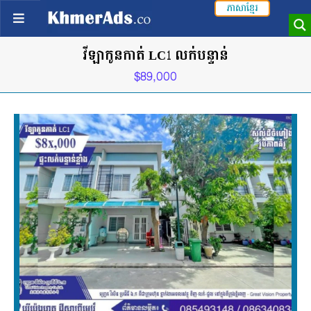
ភាសាខ្មែរ
វីឡាកូនកាត់ LC1 លក់បន្ទាន់
$89,000