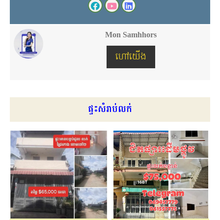
Mon Samhhors
ហៅយើង
ផ្ទះសំរាប់លក់