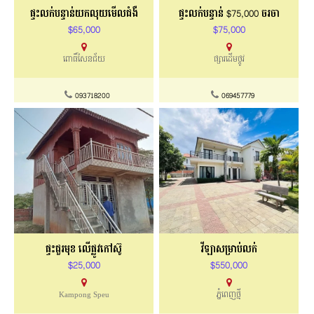
ផ្ទះលក់បន្ទាន់យកលុយមើលជំងឺ
ផ្ទះ​លក់​បន្ទាន់​ $75,000 ចរចា
$65,000
$75,000
ពោធិ៍សែនជ័យ
ផ្សារដើមថ្កូវ​
093718200
069457779
ផ្ទះជួរមុខ លើផ្លូវកៅស៊ូ
វីឡាសម្រាប់លក់
$25,000
$550,000
Kampong Speu
ភ្នំពេញថ្មី