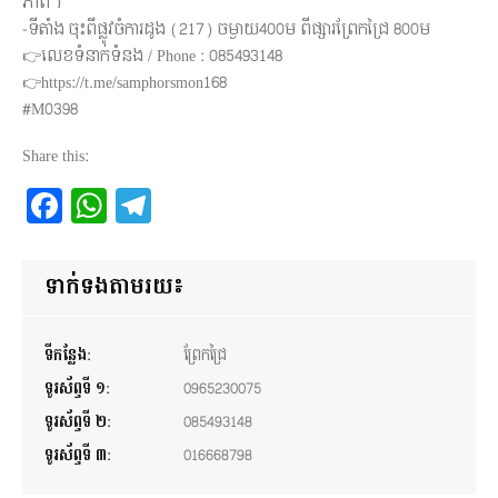
ភាព។
-ទីតាំង ចុះពីផ្លូវចំការដូង (217) ចម្ងាយ400ម ពីផ្សារព្រែកជ្រៃ 800ម
👉លេខទំនាក់ទំនង / Phone : 085493148
👉https://t.me/samphorsmon168
#M0398
Share this:
Facebook
WhatsApp
Telegram
ទាក់ទងតាមរយ៖
ទីកន្លែង:
ព្រែកជ្រៃ
ទូរស័ព្ទទី ១:
0965230075
ទូរស័ព្ទទី ២:
085493148
ទូរស័ព្ទទី ៣:
016668798