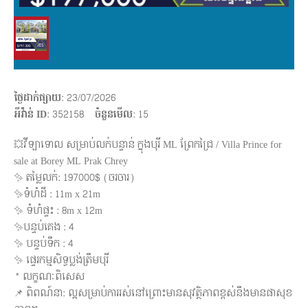
ថ្ងៃដាក់ផ្សាយ
: 23/07/2026
អីវ៉ាន់ ID
: 352158
ចំនួនមើល
:
15
💥វីឡាទោល សម្រាប់លក់បន្ទាន់ ក្នុងបុរី ML ព្រែកជ្រៃ / Villa Prince for
sale at Borey ML Prak Chrey
✨ តម្លៃលក់: 197000$ (ចរចារ)
✨ទំហំដី : 11m x 21m
✨ ទំហំផ្ទះ : 8m x 12m
✨បន្ទប់គេង : 4
✨ បន្ទប់ទឹក : 4
✨ ផ្ទេរកម្មសិទ្ធប្លង់ត្រឹមបុរី
* លក្ខណៈពិសេស
📌 ពិពណ៍នា: ល្អសម្រាប់ការរស់នៅព្រោះមានសុវត្ថិភាពខ្ពស់នឹងមានផាសុខ