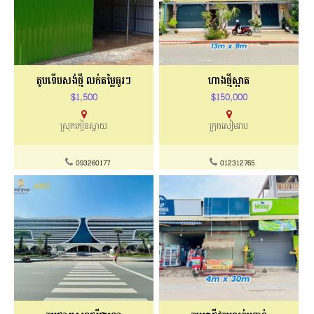
តូបទើបសង់ថ្មី លក់តម្លៃធូរៗ
ហាងថ្មីស្អាត
$1,500
$150,000
ស្រុកកៀនស្វាយ
ក្រុងសៀមរាប
093260177
012312765