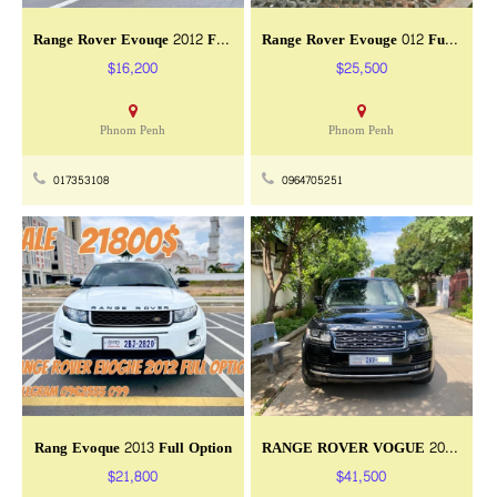
Range Rover Evouqe 2012 Full
Range Rover Evouge 012 Full Option ម្ចាស់ដើម
$16,200
$25,500
Phnom Penh
Phnom Penh
017353108
0964705251
Rang Evoque 2013 Full Option
RANGE ROVER VOGUE 2014 HSE
$21,800
$41,500