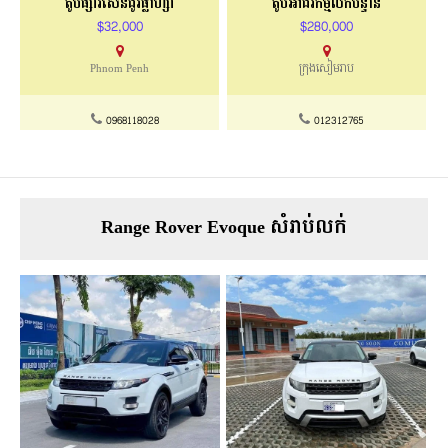
តូបផ្សារសេនជូរីផ្លាហ្សា
តូបអាជីវកម្មលក់បន្ទាន់
$32,000
$280,000
Phnom Penh
ក្រុងសៀមរាប
0968118028
012312765
Range Rover Evoque សំរាប់លក់