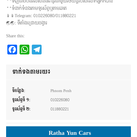
**ទិញដាច់បង់រំលស់និងវ៉ៃដូរជាមួយរថយន្តរបស់លោកអ្នកក៏បាន
**ទំនាក់ទំនងតាមទូរស័ព្ទឬតាមឆាត
📱📱Telegram: 010226080/011880221
🌏🌏: ទីតាំងជ្រោយចង្វារ
Share this:
Facebook
WhatsApp
Telegram
ទាក់ទងតាមរយ៖
ទីកន្លែង:
Phnom Penh
ទូរស័ព្ទទី ១:
010226080
ទូរស័ព្ទទី ២:
011880221
Ratha Yun Cars