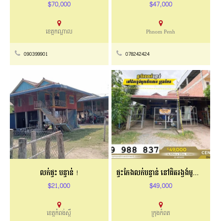
$70,000
$47,000
ខេត្តកណ្តាល
Phnom Penh
090399901
078242424
លក់ផ្ទះ បន្ទាន់់ !
ផ្ទះកែងលក់បន្ទាន់​​ នៅជិតរង្វង់មូលទឹករលក
$21,000
$49,000
ខេត្តកំពង់ស្ពឺ
ក្រុងកំពត