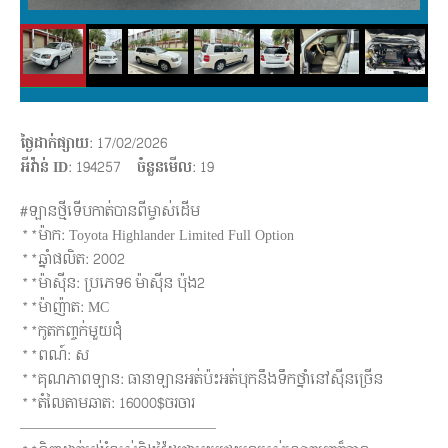
ថ្ងៃដាក់ផ្សាយ
: 17/02/2026
អីវ៉ាន់ ID
: 194257
ចំនួនមើល
:
19
#ឡានថ្មីទេីបកាត់បានពីម្ចាស់ដេីម
**ម៉ាក: Toyota Highlander Limited Full Option
**ឆ្នាំផលិត: 2002
**ម៉ាសុីន: ប្រភេទ6 ម៉ាសុីន ប៉ុង2
**ម៉ាញ៉ាត: MC
**កូតកញ្ចក់មួយជុំ
**ពណ៍: ស
**គុណភាពឡាន: ធានាឡានអត់ប៉ះអត់បុកនឹងទឹកថ្នាំនៅសុីនច្រេីន
**តំលៃតាមឆាត: 16000$ចរចារ
——————————————