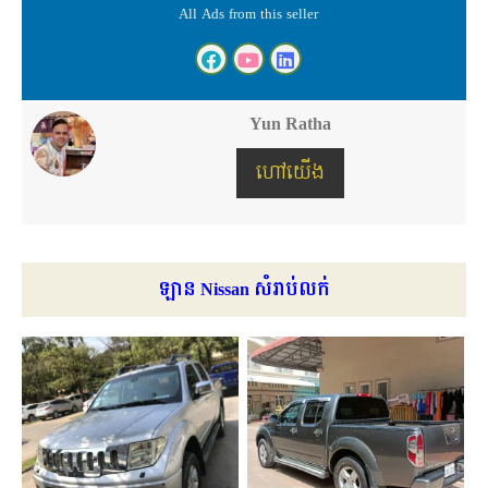
All Ads from this seller
Yun Ratha
ហៅយើង
ឡាន Nissan សំរាប់លក់