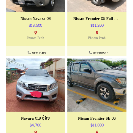
Nissan Navara 08
Nissan Frontier 05 Full Option
$18,500
$11,200
Phnom Penh
Phnom Penh
017311422
012389535
Navara 019 ប៉ុង១
Nissan Frontier SE 06
$4,700
$11,000