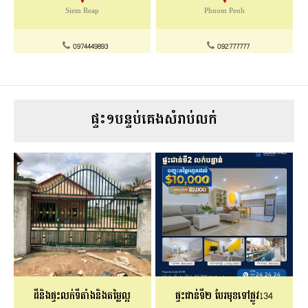
Siem Reap
Phnom Penh
0974449893
092777777
ផ្ទះ១បន្ទប់គេងសំរាប់លក់
ដីនិងផ្ទះលក់ទីតាំងនិងតម្លៃល្អ
ផ្ទះជាន់ទី២ បែរមុខទៅផ្លូវ134