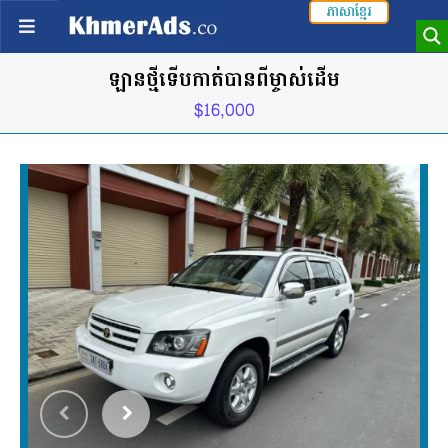
ភាសាខ្មែរ
ឡានថ្មីទេីបកាត់បានពីម្ចាស់ដេីម
$16,000