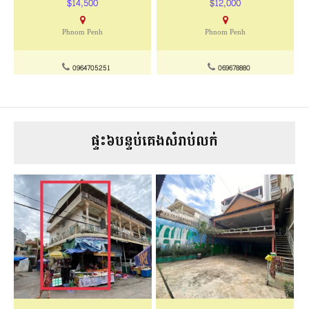
$14,500
$12,000
Phnom Penh
Phnom Penh
0964705251
069678880
ផ្ទះ៦បន្ទប់គេងសំរាប់លក់