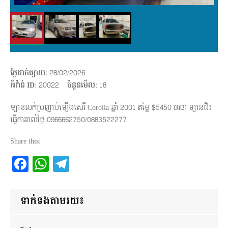
ថ្ងៃដាក់ផ្សាយ
: 28/02/2026
អីវ៉ាន់ ID
: 20022
ចំនួនមើល
:
18
ឡានលក់ប្រញាប់ឡើងសេរី Corolla ឆ្នាំ 2001 តម្លៃ $5450 ចរចា ឡានជិះ
ធ្វើការរាល់ថ្ងៃ 0966662750/0883522277
Share this:
Facebook
WhatsApp
Telegram
ទាក់ទងតាមរយ៖