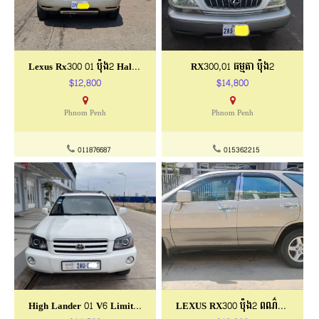
Lexus Rx300 01 ប៉ុង2 Half-Full ម្ចាស់ផ្ទាល់
RX300,01 ធម្មតា ប៉ុង2
$12,800
$14,800
Phnom Penh
Phnom Penh
011876687
015362215
High Lander 01 V6 Limited P2 Full
LEXUS RX300 ប៉ុង2 ពណ៌មាស