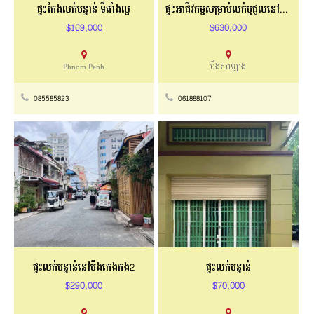
ផ្ទះកែងលក់បន្ទាន់ ទីតាំងល្អ
ផ្ទះអាជីវកម្មសម្រាប់លក់ឬជួលនៅបឹងសាឡាង
$169,000
$630,000
Phnom Penh
បឹងសាឡាង
085585823
061888107
ផ្ទះលក់បន្ទាន់នៅបឹងកេងកង2
ផ្ទះលក់បន្ទាន់
$290,000
$70,000