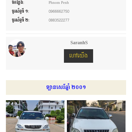
ទីកន្លែង:
Phnom Penh
ទូរស័ព្ទទី ១:
0966662750
ទូរស័ព្ទទី ២:
0883522277
SaranhS
ហៅយើង
ឡានសេរីឆ្នាំ ២០០១