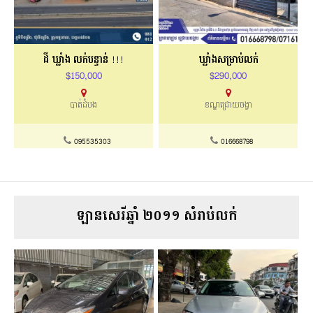
ដី ឃ្លាំង លក់បន្ទាន់ !!!
ឃ្លាំងសម្រាប់លក់
$150,000
$290,000
បាត់ដំបង​
ខណ្ឌជ្រោយចង្វា
095535303
016668798
ឡានសេរីឆ្នាំ ២០១១ សំរាប់លក់