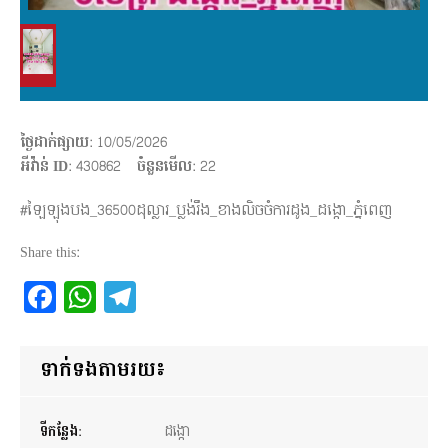
ថ្ងៃដាក់ផ្សាយ
: 10/05/2026
អីវ៉ាន់ ID
: 430862
ចំនួនមើល
:
22
#ឡៃឡុងបង_36500ដុល្លារ_ប្លង់រឹង_ខាងលិចចំការដូង_ដង្កោ_ភ្នំពេញ
Share this:
Facebook
WhatsApp
Telegram
ទាក់ទងតាមរយ៖
ទីកន្លែង:
ដង្កោ