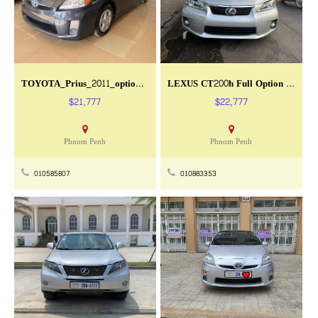
TOYOTA_Prius_2011_option4_solar
LEXUS CT200h Full Option ឆ្នាំ 2011
$21,777
$22,777
Phnom Penh
Phnom Penh
010585807
010883353