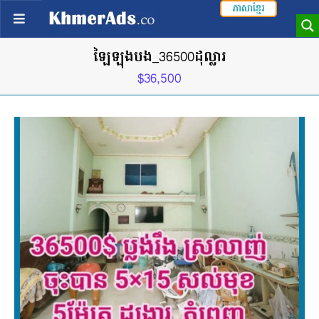
ភាសាខ្មែរ
ឡៃឡុងបង_36500ដុល្លារ
$36,500