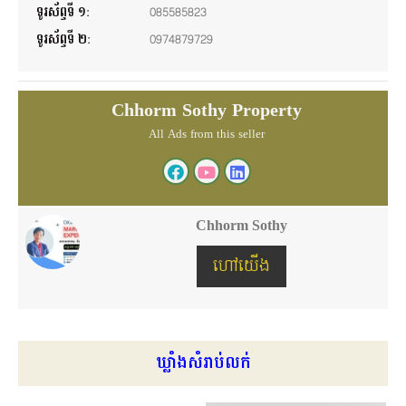
ទូរស័ព្ទទី ១:
085585823
ទូរស័ព្ទទី ២:
0974879729
Chhorm Sothy Property
All Ads from this seller
Chhorm Sothy
ហៅយើង
ឃ្លាំងសំរាប់លក់