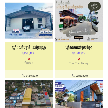
ឃ្លាំងលក់បន្ទាន់: 22មុឺនដុល្លា
ឃ្លាំងលក់នៅទួលទំពូង
$220,000
$1,700/ម²
បឹងទំពុន
Tuol Tom Poung
015465979
098333004