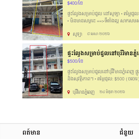
$400/ខែ
ផ្ទះល្វែងសម្រាប់ជួល​​ នៅសូឡា •​ តម្លៃជួល
• មិនមានសម្ភារះ ==>ទីតាំងល្អ សាកសមស
Solar . • Price for rent : $400 Negotia
សូឡា
៨ មេសា ២០២៦
have furniture ==>Good location, close t
___________________________________
/061888105/ 061888107/ 095888107
ផ្ទះល្វែងសម្រាប់ជួលនៅបុរីវិមានភ្ន
$500/ខែ
ផ្ទះល្វែងសម្រាប់ជួលនៅបុរីវិមានភ្នំពេញ ផ
និងសុវត្ថិភាព។ •​ តម្លៃជួល: $500 (ចរចារ
ក្រោយ: 1m ________English Below_____
បុរីវិមានភ្នំពេញ
២៤ មិថុនា ២០២៦
near schools, and hospitals, Easy to liv
House size: 4.3m x 16m • Bedroom: 4 • 
081960530 Hotline: 061888110 / 061
ពត៍មាន
ជំនួយ