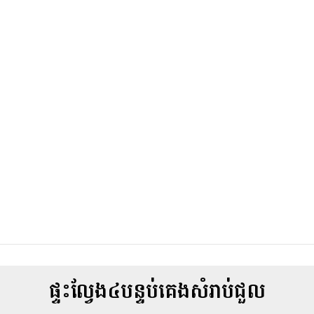
ផ្ទះល្វែង៤បន្ទប់គេងសំរាប់ជួល