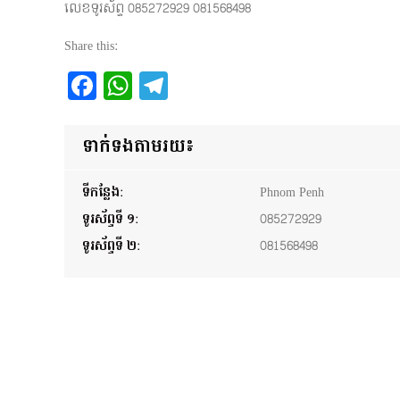
លេខទូរស័ព្ទ 085272929 081568498
Share this:
Facebook
WhatsApp
Telegram
ទាក់ទងតាមរយ៖
ទីកន្លែង:
Phnom Penh
ទូរស័ព្ទទី ១:
085272929
ទូរស័ព្ទទី ២:
081568498