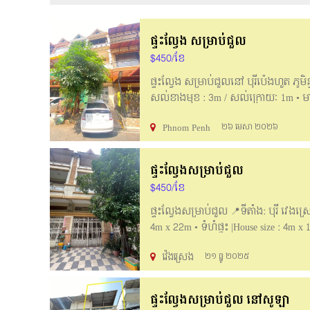
ផ្ទះល្វែង សម្រាប់ជួល
$450/ខែ
ផ្ទះល្វែង សម្រាប់ជួលនៅ បុរីប៉េងហួត ភូមិន្
សល់ខាងមុខ : 3m / សល់ក្រោយៈ 1m • មាន
រស់នៅ ផាសុខភាព សុវត្ថិភាព​ បរិយាកាសល្
Phnom Penh
២៦ មេសា ២០២៦
Price for rent : $ 450 Nego • Land size
Have furniture: 2 Air conditioner,1 Bed
atmosphere. _______________________
ផ្ទះល្វែងសម្រាប់ជួល
095888107
$450/ខែ
ផ្ទះល្វែងសម្រាប់ជួល 📍ទីតាំង: បុរី វេងស្
4m x 22m • ទំហំផ្ទះ |House size : 4m x 
សាកសមសម្រាប់បងប្អូនដែលចង់រកផ្ទះជួលសម
វ៉េងស្រេង
២១ ធ្នូ ២០២៥
living or open office. _____________
061888105,061888107/061888110
ផ្ទះល្វែងសម្រាប់ជួល​​ នៅសូឡា