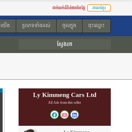
ដាក់លក់អីវ៉ាន់ឥតគិតថ្លៃ
ភាសាខ្មែរ
ងយើង
ប្រភេទទាំងអស់
ចូលក្នុង
ចុះឈ្មោះ
ស្វែងរក
Ly Kimmeng Cars Ltd
All Ads from this seller