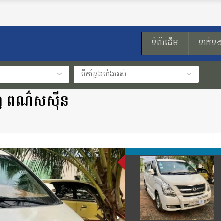
ទំព័រដើម
ទាក់ទ
ទីកន្លែងទាំងអស់
ពេញ ពណ៌សសុីន