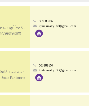
061888107
iquickrealty168@gmail.com
 4 / បន្ទប់ទឹក: 5 •
ាកសមសម្រាប់ការ
Peng Hout Phumin •
3m / Back: 1m •
rity, Good
5/ 061888107 /
061888107
iquickrealty168@gmail.com
ំហំដី |Land size :
ន |Some Furniture »
ouse to rent for
e: