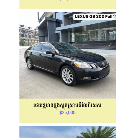
រថយន្ដមានក្នុងស្តុកស្រាប់តំលៃពិសេស
$25,000