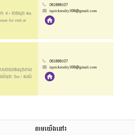
061888107
iquickrealty168@gmail.com
់ទឹក: 4 • ខាងមុខ 4m
se for rent at
• In front: 4m • No
e: 061888110
061888107
iquickrealty168@gmail.com
ៅប្រកបដោយ​ផាសុខភាព
 • សល់មុខ: 5m / សល់
 Good location
size: 4.3m x 22m •
📥Telegram:
តាមយើងនៅ៖