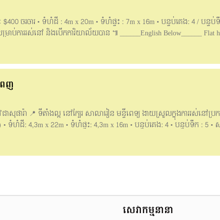
ៈ $400 ចរចារ • ទំហំដី : 4m x 20m • ទំហំផ្ទះ : 7m x 16m • បន្ទប់គេង: 4 / បន្ទប
ម្រាប់ការរស់នៅ និងបើកការិយាល័យបាន ៕ ______English Below______ Flat hou
ble • Land size : 4m x 20m • House size: 4m x 16m • Bedroom: 4 / Bathroom: 4 
o town, schools, Easy to living and easy to living.
____ #For more information can contact: 📥Telegram: 0965295479 Hotlin
ំពេញ
្លូវជាសុផារ៉ា ​ 📍 ទីតាំងល្អ នៅក្បែរ សាលារៀន មន្ទីពេទ្យ ងាយស្រួលក្នុងការរស់ន
) • ទំហំដី: 4,3m x 22m •​ ទំហំផ្ទះ: 4,3m x 16m • បន្ទប់គេង: 4 • បន្ទប់ទឹក : 5
_____ Flat House for rent at Borey Vimean Phnom Penh St.Chea Sophara 📍
ing for comfortable and security. • Price for Rent : $500 (negotiable) • Land 
Bathroom: 5 •​ In front: 5m / Back: 1m 📲For more information can contact: 
888107 / 061888105 /095888107
សេវាកម្មនានា