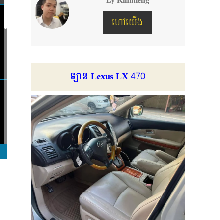
Ly Kimmeng
ហៅយើង
ឡាន Lexus LX 470