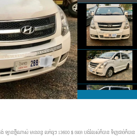
ង់ ឡានថ្មីណាស់ មានពន្ធ លក់ធូៗ 13600 $ ចរចា បង់រំលស់ក៏បាន ទិញដាច់ក៏បាន