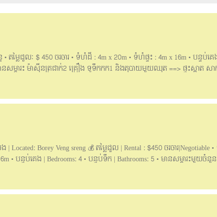
ទ •​ តម្លៃជួលៈ $ 450 ចរចារ • ទំហំដី : 4m x 20m • ទំហំផ្ទះ : 4m x 16m • បន្ទប់គេង:
សម្ភារះ ម៉ាស៊ីនត្រជាក់2 គ្រឿង ទូទឹកកក1 និងតុបាយមួយឈុត ==> ផ្ទះស្អាត ស
អ ក្នុងការរស់នៅ ។ ______English Below______ Flat house for rent at Borey 
 : 4m x 20m • House size: 4m x 16m • Bedroom: 4 / Bathroom: 5 • In front : 
, Refrigerator and table dining ==> Clean house, for living, Comfortable, Secu
 📲 Contact for more: Telegram: 081960530 Hotline: 061888110 /06188810
រេង | Located: Borey Veng sreng 💰 តម្លៃជួល | Rental : $450 ចរចារ|Negotiable • ទ
16m • បន្ទប់គេង | Bedrooms: 4 • បន្ទប់ទឹក​ | Bathrooms: 5 • មានសម្ភារះមួយចំនួ
្រាប់ស្នាក់នៅ និងបើកការិយាល័យ៕ » Suitable for those who want to find a h
__________________ ☎️សម្រាប់ពត៍មានលម្អិត: 📩Telegram: 077399194 📞Hotlin