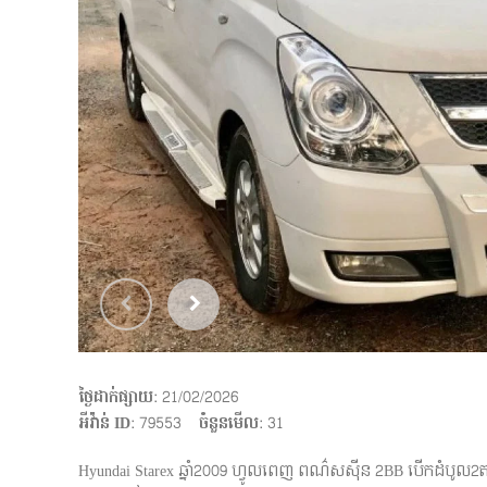
ថ្ងៃដាក់ផ្សាយ
: 21/02/2026
អីវ៉ាន់ ID
: 79553
ចំនួនមើល
:
31
Hyundai Starex ឆ្នាំ2009 ហ្វូលពេញ ពណ៌សសុីន 2BB បើកដំបូល2ត