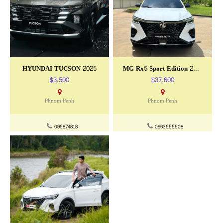
HYUNDAI TUCSON 2025
MG Rx5 Sport Edition 2025
$3,500
$37,600
Phnom Penh
Phnom Penh
095874818
0963555508