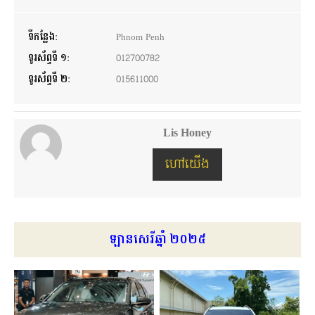
ទីកន្លែង:
Phnom Penh
ទូរស័ព្ទទី ១:
012700782
ទូរស័ព្ទទី ២:
015611000
Lis Honey
ហៅយើង
ឡានសេរីឆ្នាំ ២០២៥