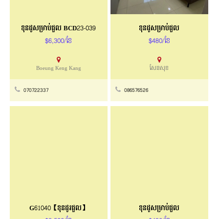
ខុនដូសម្រាប់ជួល BCD23-039
ខុនដូសម្រាប់ជួល
$6,300/ខែ
$480/ខែ
Boeung Keng Kang
សែនសុខ
070722337
086576526
G61040【ខុនដូរជួល】
ខុនដូសម្រាប់ជួល