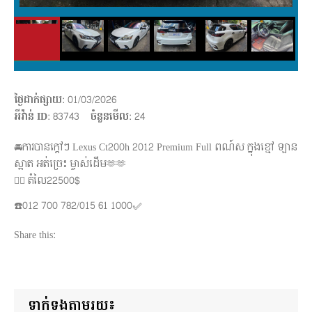
ថ្ងៃដាក់ផ្សាយ
: 01/03/2026
អីវ៉ាន់ ID
: 83743
ចំនួនមើល
:
24
🚘ការបានក្តៅៗ Lexus Ct200h 2012 Premium Full ពណ៍ស ក្នុងខ្មៅ ឡាន
ស្អាត អត់ច្រេះ ម្ចាស់ដើម🫶🫶
👍🏻 តំលៃ22500$
☎️012 700 782/015 61 1000✅
Share this:
ទាក់ទងតាមរយ៖