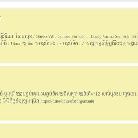
រ
បុរីវ៉ារីណា សែនសុខ / Queen Villa Conner For sale at Borey Varina Sen Sok ✨ត
ដី : 16mx 23.6m ✨បន្ទប់គេង : 7 បន្ទប់ទឹក : 7 ✨ផ្ទេរកម្មសិទ្ធិប្លង់រឹងជូន ✨ផ្ដល
8គ្រឿង និងវាំងនន 📌ទីតាំងបុរី នៅជាប់សាលាសង្កាត់ក្រាំងធ្នង់ ខណ្ឌ សែនសុខ ភ្នំ
t.me/samphorsmon168 #S092
ច់ ប្លង់បុរី 🥰2បន្ទប់គេង 3បន្ទប់ទឹក 🥰ទិសត្បូង 🥰ទំហំ4*12 សល់មុខ5ម ក្រោយ1.7ម 
👇ដីផ្ទះឡៃឡុងច្រេីន https://t.me/houseforurgentsale