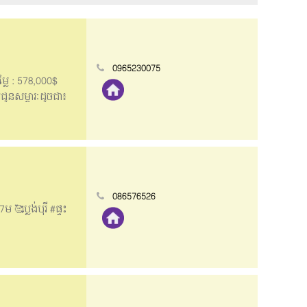
0965230075
ម្លៃ : 578,000$
់ជូនសម្ភារៈដូចជា៖
ពេញ 👉លេខទំនាក់
086576526
🥰ប្លង់បុរី #ផ្ទះ