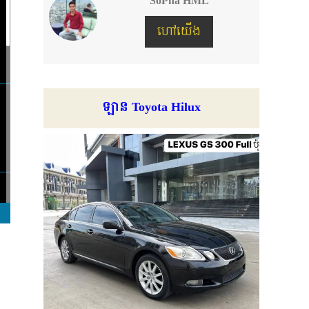
SoPha HML
ហៅយើង
ឡាន Toyota Hilux