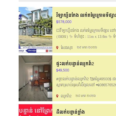
វីឡាឃ្វីនកែង លក់តម្លៃក្រោមទីផ្សា
$578,000
💥វីឡាឃ្វីនកែង លក់តម្លៃក្រោមទីផ្សារ នៅ
(ចរចារ) ✨ ទំហំផ្ទះ : 11m x 13.6m ✨ ទំហំ
ម៉ាស៊ីនត្រជាក់ 7គ្រឿង កង្ហារជាប់ពិដាន 
សែនសុខ
២៩ មករា ២០២៦
ទំនង / Phone : 085493148 👉https://
ផ្ទះលក់បន្ទាន់ឈូកវ៉ា2
$49,500
#ផ្ទះលក់បន្ទាន់ឈូកវ៉ា2 🥰តម្លៃ49500$ ដា
ស្អាតស្រាប់អូសវ៉លីចូលនៅ 📲086576526 👇
ឈូកវ៉ា2
២៨ មករា ២០២៦
ដីលក់បន្ទាន់ខ្លាំង