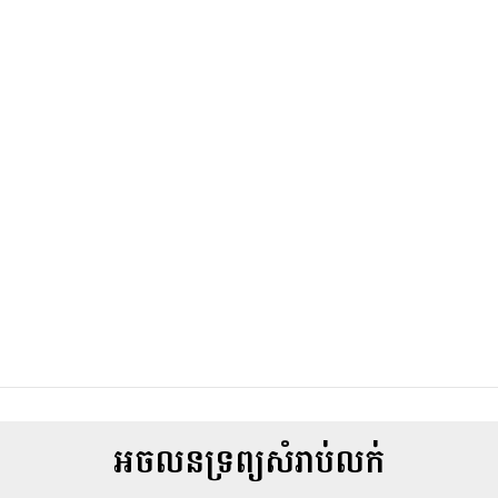
អចលនទ្រព្យសំរាប់លក់