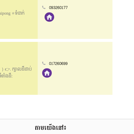
093260177
hipong ⭐️ទំនាក់
017260699
់ ) 👉. ក្បាលដីជាប់
ីតាំងដី:
239 👉. តេលេ
តាមយើងនៅ៖