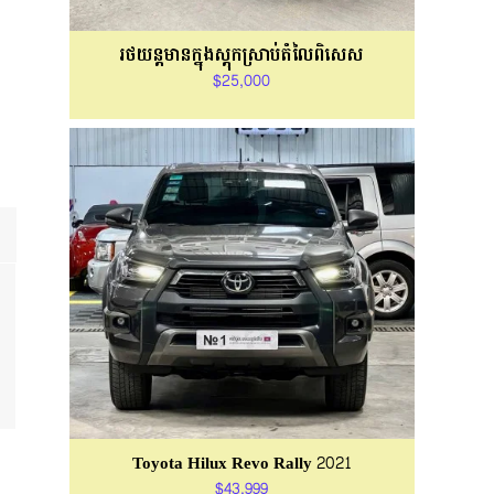
រថយន្ដមានក្នុងស្តុកស្រាប់តំលៃពិសេស
$25,000
Toyota Hilux Revo Rally 2021
$43,999