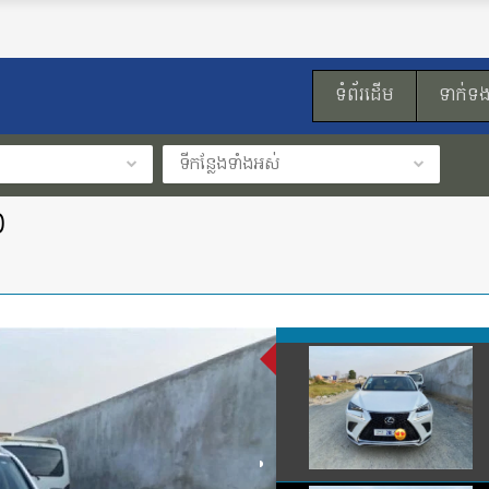
ទំព័រដើម
ទាក់ទ
ទីកន្លែងទាំងអស់
0