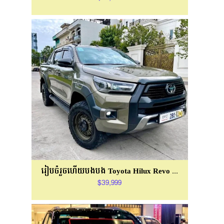
រៀបចំរួចហើយបងបង Toyota Hilux Revo Rally
$39,999