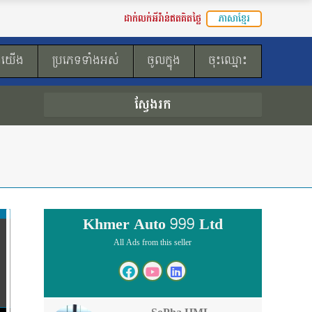
ដាក់លក់អីវ៉ាន់ឥតគិតថ្លៃ
ភាសាខ្មែរ
ងយើង
ប្រភេទទាំងអស់
ចូលក្នុង
ចុះឈ្មោះ
ស្វែងរក
Khmer Auto 999 Ltd
All Ads from this seller