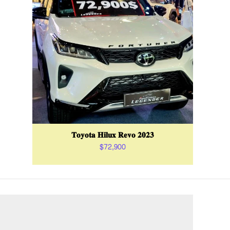
𝐓𝐨𝐲𝐨𝐭𝐚 𝐇𝐢𝐥𝐮𝐱 𝐑𝐞𝐯𝐨 𝟐𝟎𝟐𝟑
$72,900