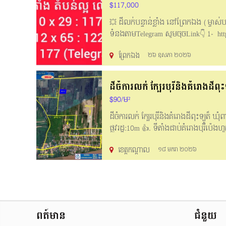
$117,000
💥 ដីលក់បន្ទាន់ខ្លាំង នៅព្រែកឯង (ម្ចាស់
ទំនងតាមTelegram សូមចុចLink👇 1- http
ព្រែកឯង
២៦ ឧសភា ២០២៦
ដីចំការលក់​ ក្បែរបុរីនិងគំរោងដីពុះ
$90/ម²
ដីចំការលក់​ ក្បែរបុរីនិងគំរោងដីពុះឡូត៏ ឃ
ផ្លូវរដ្ឋ:10m 👍. ទីតាំងជាប់គំរោងបុរីប៉េងហ
https://maps.app.goo.gl/vtQcCNtpf8Q98z
ខេត្តកណ្ដាល
១៨ មករា ២០២៦
https://fams.app/shared/1707317277
ក្រាមឆាត: https://t.me/chhintharo
ពត៍មាន
ជំនួយ