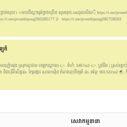
បន្ទាន់លុយ) ⭐️មានដីល្អៗធូរថ្លៃជាច្រើន សូមចុចLinkចូលមើល👇 https://t.me/proset
s://t.me/prosethipong093260177 2- https://t.me/prosethipong092709293
ឡូត៏
ុំពាមឧញ៉ាអុង ស្រុកល្វាឯម ខេត្តកណ្ដាល 👉. ទំហំ: 3467m2 👉. ប្លង់រឹង (ស្រប់ច្បាប
ួត និងបុរីពិសិដ្ឋ​ 👍. ក្បែរផ្សារ​ សាលារៀន​ គំរោងពុះដីឡូត៏ 👍. តម្លៃ: 90USD/m2 🌏. ទ
3y5?g_st=it 📍. ទ្រង់ទ្រាយដី:
655/PRm~gdl6Gov5hRgZPgy83 👉. សម្រាប់ពត័មានលម្អិត 017260699 016323
សេវាកម្មនានា