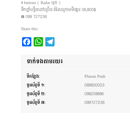
4 buttons ( Radar មុខ )
ទឹកថ្នាំហ្សីននៅច្រើន តំលៃក្រោមទីផ្សារ 38,800$
☎️ 099 727236
Share this:
Facebook
WhatsApp
Telegram
ទាក់ទងតាមរយ៖
ទីកន្លែង:
Phnom Penh
ទូរស័ព្ទទី ១:
089600003
ទូរស័ព្ទទី ២:
098258686
ទូរស័ព្ទទី ៣:
099727236