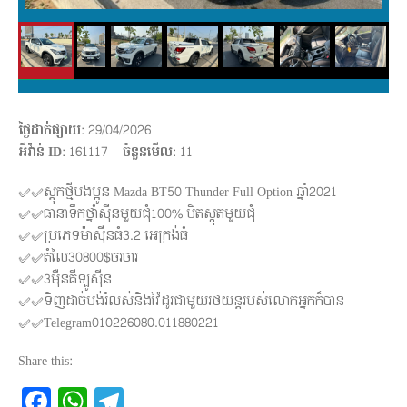
ថ្ងៃដាក់ផ្សាយ
: 29/04/2026
អីវ៉ាន់ ID
: 161117
ចំនួនមើល
:
11
✅✅ស្តុកថ្មីបងប្អូន Mazda BT50 Thunder Full Option ឆ្នាំ2021
✅✅ធានាទឹកថ្នាំសុីនមួយជុំ100% បិតស្កុតមួយជុំ
✅✅ប្រភេទម៉ាសុីនធំ3.2 អេក្រង់ធំ
✅✅តំលៃ30800$ចរចារ
✅✅3មុឺនគីឡូសុីន
✅✅ទិញដាច់បង់រំលស់និងវ៉ៃដូរជាមួយរថយន្តរបស់លោកអ្នកក៏បាន
✅✅Telegram010226080.011880221
Share this:
Facebook
WhatsApp
Telegram