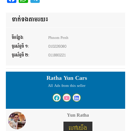
ទាក់ទងតាមរយ៖
ទីកន្លែង:
Phnom Penh
ទូរស័ព្ទទី ១:
010226080
ទូរស័ព្ទទី ២:
011880221
Ratha Yun Cars
All Ads from this seller
Yun Ratha
ហៅយើង