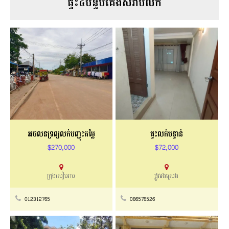
ផ្ទះ៤បន្ទប់គេងសំរាប់លក់
អចលនទ្រព្យលក់បញ្ជុះតម្លៃ
ផ្ទះលក់បន្ទាន់
$270,000
$72,000
ក្រុងសៀមរាប
ផ្លូវវេងស្រេង
012312765
086576526