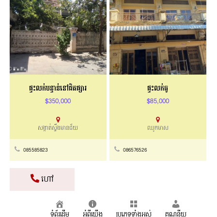
ផ្ទះលក់បន្ទាន់នៅជិតផ្សារ
ផ្ទះលក់ធូ
$350,000
$85,000
សង្កាត់ស្ទឹងមានជ័យ
ឈូកមាស
085585823
086576526
ហៅ
ទំព័រដើម
អំពីយើង
ប្រភេទទាំងអស់
គណនីយ