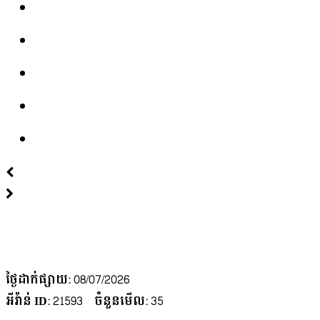
ថ្ងៃដាក់ផ្សាយ
: 08/07/2026
អីវ៉ាន់ ID
: 21593
ចំនួនមើល
:
35