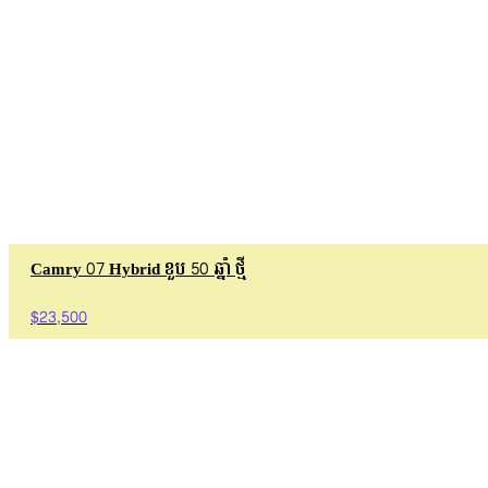
Camry 07 Hybrid ខួប 50 ឆ្នាំ ថ្មី
$23,500