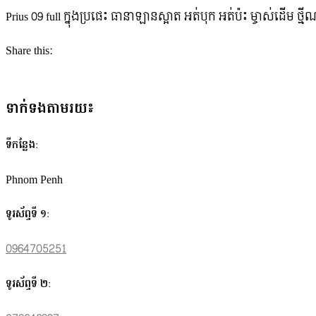
Prius 09 full ក្នុងប្រផេះ ធានាឡានស្អាត អត់បុក អត់ប៉ះ ម្ចាស់ដើម 
Share this:
ទាក់ទងតាមរយ៖
ទីកន្លែង:
Phnom Penh
ទូរស័ព្ទទី ១:
0964705251
ទូរស័ព្ទទី ២: