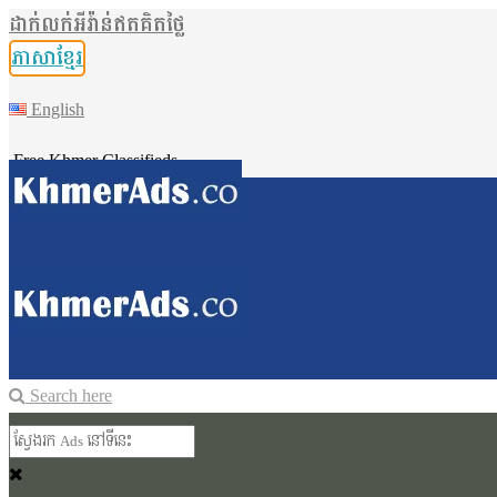
ដាក់លក់អីវ៉ាន់ឥតគិតថ្លៃ
ភាសាខ្មែរ
English
Free Khmer Classifieds
Search here