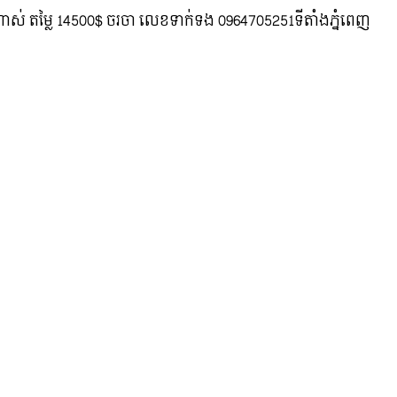
ថ្មីណាស់ តម្លៃ 14500$ ចរចា លេខទាក់ទង 0964705251ទីតាំងភ្នំពេញ