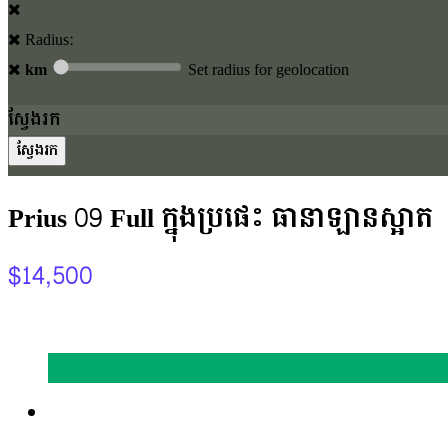
Radius:
km
Set radius for geolocation
ស្វែងរក
Prius 09 Full ក្នុងប្រផេះ ធានាឡានស្អាត
$14,500