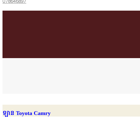
078646897
ឡាន Toyota Camry