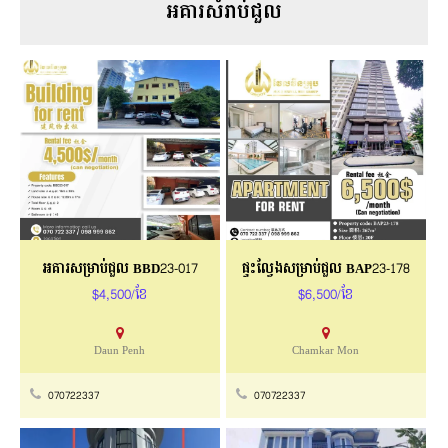
អគារសំរាប់ជួល
អគារសម្រាប់ជួល BBD23-017
ផ្ទះល្វែងសម្រាប់ជួល BAP23-178
$4,500/ខែ
$6,500/ខែ
Daun Penh
Chamkar Mon
070722337
070722337