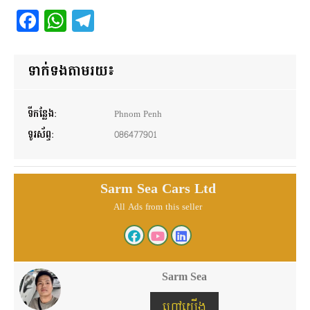
Facebook
WhatsApp
Telegram
ទាក់ទងតាមរយ៖
ទីកន្លែង:
Phnom Penh
ទូរស័ព្ទ:
086477901
Sarm Sea Cars Ltd
All Ads from this seller
Sarm Sea
ហៅយើង