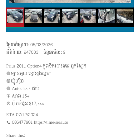
ថ្ងៃដាក់ផ្សាយ
: 05/03/2026
អីវ៉ាន់ ID
: 247033
ចំនួនមើល
:
9
Prius 2011 Option4 ក្នុងទឹកដោះគោរ​ ពូកស្បែក
🟢ឡានមូល ខ្ចៅខ្យងស្អាត​
🟢ឃ្មុំហ្សីន
🟢 Autocheck ជាប់
​🎯 សាង 15+
🎯 រៀបចំជូន $17,xxx
ETA 07/12/2024
📞 086477901 https://t.me/seaauto
Share this: