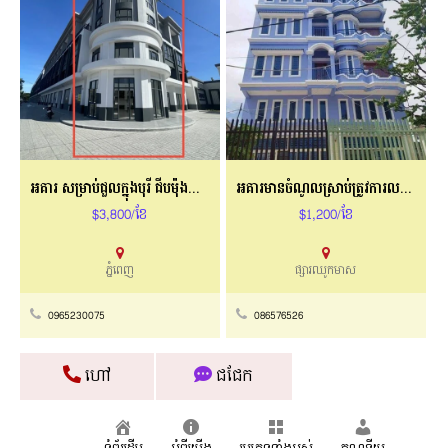
អគារ សម្រាប់ជួលក្នុងបុរី ជីបម៉ុងលែន
អគារមានចំណូលស្រាប់ត្រូវការលក់បន្ទាន់
$3,800/ខែ
$1,200/ខែ
ភ្នំពេញ
ផ្សារឈូកមាស
0965230075
086576526
ហៅ
ជជែក