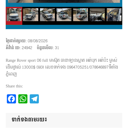
ថ្ងៃដាក់ផ្សាយ
: 08/08/2026
អីវ៉ាន់ ID
: 24942
ចំនួនមើល
:
31
Range Rover sport 06 full មាស៊ូត ធានាឡានស្អាត អត់បុក អត់ប៉ះ ម្ចាស់
ដើមផ្ទាល់ 13000$ ចរចា លេខទាក់ទង 0964705251/078646897ទីតាំង
ភ្នំពេញ
Share this:
Facebook
WhatsApp
Telegram
ទាក់ទងតាមរយ៖