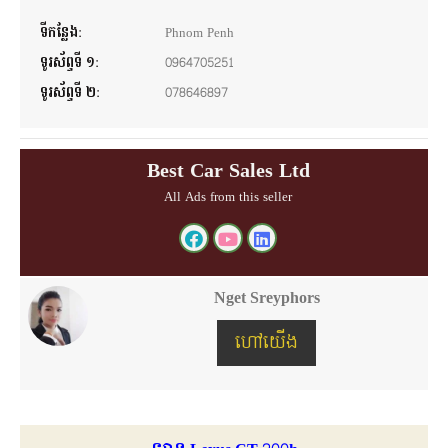
ទីកន្លែង:
Phnom Penh
ទូរស័ព្ទទី ១:
0964705251
ទូរស័ព្ទទី ២:
078646897
Best Car Sales Ltd
All Ads from this seller
Nget Sreyphors
ហៅយើង