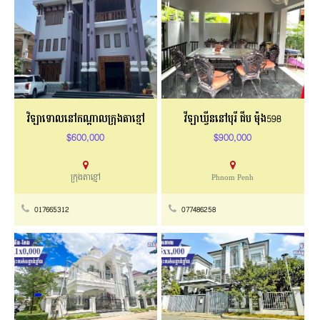
វិឡាទោលនៅកណ្ដាលក្រុងតាខ្មៅ
វីឡាឃ្វីននៅបុរី ជីប ម៉ុង598
$600,000
$900,000
ក្រុងតាខ្មៅ
Phnom Penh
017665312
077486258