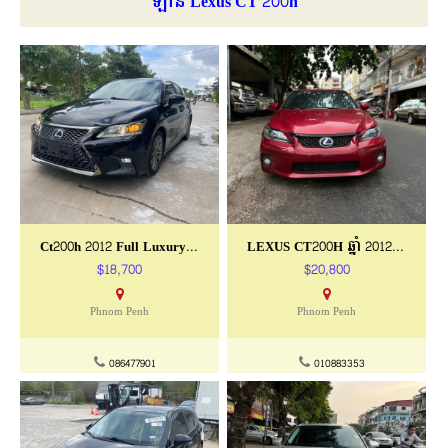
ឡាន Lexus CT 200h
Ct200h 2012 Full Luxury ក្នុងCherry
LEXUS CT200H ឆ្នាំ 2012 Full Option
$18,700
$20,800
Phnom Penh
Phnom Penh
086477901
010883353